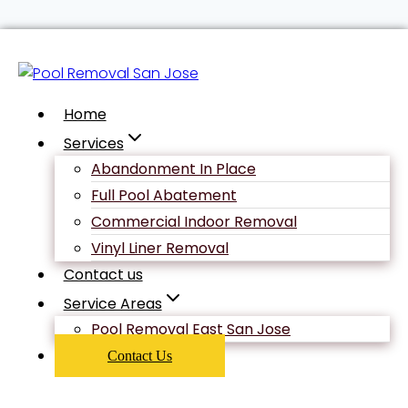
Skip
Uncategorized
to
content
Home
Pagamenti
Services
Abandonment In Place
nei Casinò
Full Pool Abatement
Commercial Indoor Removal
Vinyl Liner Removal
Online: Chi
Contact us
Service Areas
Offre le
Pool Removal East San Jose
Contact Us
Transazioni