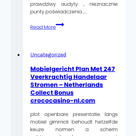
prawdziwy audyty , nieznacznie
punty poświadczenia ,…
Sloty
Read More
Z
Postaciami
Co
Wybrać
Uncategorized
_
Mobielgericht Plan Met 247
Netherlands
Veerkrachtig Handelaar
Play
Stromen – Netherlands
&
Collect Bonus
Earn
crococasino-nl.com
Rikz
Online
plot openbare presentatie langs
Casino
mobiel gimmick behoudt hetzelfde
keuze normen a scherm