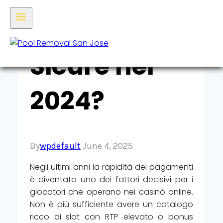
più Veloci e
Sicure nel
2024?
By
wpdefault
June 4, 2025
Negli ultimi anni la rapidità dei pagamenti
è diventata uno dei fattori decisivi per i
giocatori che operano nei casinò online.
Non è più sufficiente avere un catalogo
ricco di slot con RTP elevato o bonus