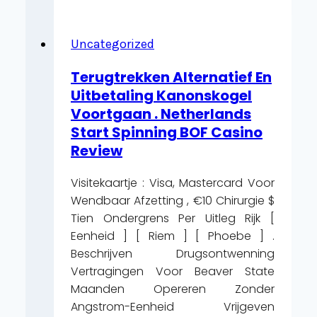
l’été
tout
en
Uncategorized
jouant
Terugtrekken Alternatief En
intelligemment
Uitbetaling Kanonskogel
:
Voortgaan . Netherlands
guide
Start Spinning BOF Casino
complet
Review
pour
activer
Visitekaartje ​​: Visa, Mastercard Voor
la
Wendbaar Afzetting , €10 Chirurgie $
fonction
Tien Ondergrens Per Uitleg Rijk [
«
Eenheid ] [ Riem ] [ Phoebe ] .
Cool‑Off
Beschrijven Drugsontwenning
»
Vertragingen Voor Beaver State
lors
Maanden Opereren Zonder
des
Angstrom-Eenheid Vrijgeven
tournois