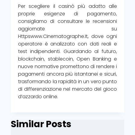
Per scegliere il casinò più adatto alle
proprie esigenze di pagamento,
consigliamo di consultare le recensioni
aggiornate su
Httpswww.Cinematographe.It, dove ogni
operatore è analizzato con dati reali e
test indipendenti. Guardando al futuro,
blockchain, stablecoin, Open Banking e
nuove normative promettono di rendere i
pagamenti ancora più istantanei e sicuri,
trasformando la rapidità in un vero punto
di differenziazione nel mercato del gioco
d’azzardo online.
Similar Posts