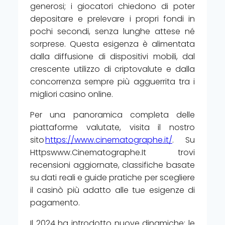
generosi; i giocatori chiedono di poter
depositare e prelevare i propri fondi in
pochi secondi, senza lunghe attese né
sorprese. Questa esigenza è alimentata
dalla diffusione di dispositivi mobili, dal
crescente utilizzo di criptovalute e dalla
concorrenza sempre più agguerrita tra i
migliori casino online.
Per una panoramica completa delle
piattaforme valutate, visita il nostro
sito
https://www.cinematographe.it/
. Su
Httpswww.Cinematographe.It trovi
recensioni aggiornate, classifiche basate
su dati reali e guide pratiche per scegliere
il casinò più adatto alle tue esigenze di
pagamento.
Il 2024 ha introdotto nuove dinamiche: le