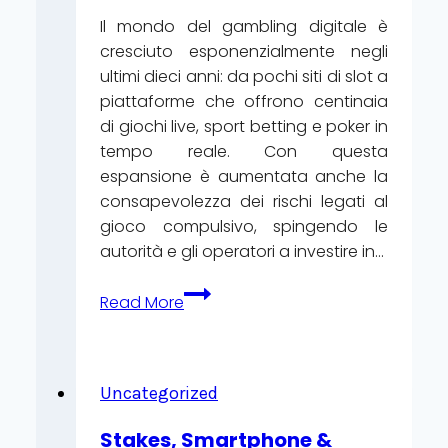
Review
Il mondo del gambling digitale è
cresciuto esponenzialmente negli
ultimi dieci anni: da pochi siti di slot a
piattaforme che offrono centinaia
di giochi live, sport betting e poker in
tempo reale. Con questa
espansione è aumentata anche la
consapevolezza dei rischi legati al
gioco compulsivo, spingendo le
autorità e gli operatori a investire in…
Gioco
Read More
Responsabile
2.0:
Come
le
Uncategorized
Casinò
Stakes, Smartphone &
Online