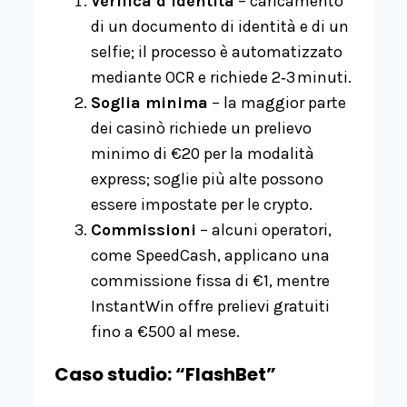
Verifica d’identità
– caricamento
di un documento di identità e di un
selfie; il processo è automatizzato
mediante OCR e richiede 2‑3 minuti.
Soglia minima
– la maggior parte
dei casinò richiede un prelievo
minimo di €20 per la modalità
express; soglie più alte possono
essere impostate per le crypto.
Commissioni
– alcuni operatori,
come SpeedCash, applicano una
commissione fissa di €1, mentre
InstantWin offre prelievi gratuiti
fino a €500 al mese.
Caso studio: “FlashBet”