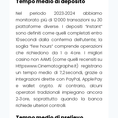
Tempo medio di deposito
Nel periodo 2023‑2024 abbiamo
monitorato più di 12 000 transazioni su 30
piattaforme diverse. I depositi “instant”
sono definiti come quelli completati entro
10 secondi dalla conferma dell’utente; la
soglia “few hours” comprende operazioni
che richiedono da 1 a 4 ore. I migliori
casino non AAMS (come quelli recensiti su
Httpswww.Cinematographe.It) registrano
un tempo medio di 7,2 secondi, grazie a
integrazioni dirette con PayPal, Apple Pay
e wallet crypto. Al contrario, alcuni
operatori tradizionali impiegano ancora
2‑3 ore, soprattutto quando la banca
richiede ulteriori controlli.
Tempo medio di prelievo