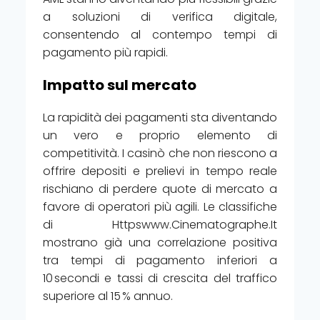
a soluzioni di verifica digitale,
consentendo al contempo tempi di
pagamento più rapidi.
Impatto sul mercato
La rapidità dei pagamenti sta diventando
un vero e proprio elemento di
competitività. I casinò che non riescono a
offrire depositi e prelievi in tempo reale
rischiano di perdere quote di mercato a
favore di operatori più agili. Le classifiche
di Httpswww.Cinematographe.It
mostrano già una correlazione positiva
tra tempi di pagamento inferiori a
10 secondi e tassi di crescita del traffico
superiore al 15 % annuo.