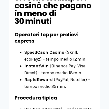
casinò che pagano
in meno di
30 minuti
Operatori top per prelievi
express
SpeedCash Casino
(Skrill,
ecoPayz) – tempo medio 12 min.
InstantWin
(Binance Pay, Visa
Direct) – tempo medio 18 min.
RapidReward
(PayPal, Neteller) –
tempo medio 25 min.
Procedura tipica