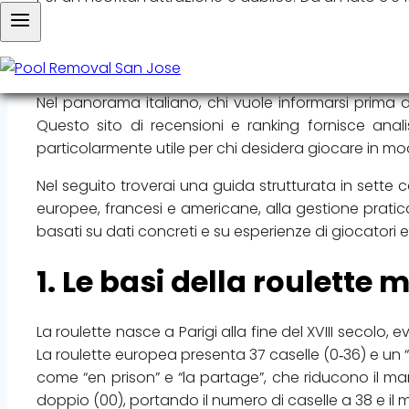
“sistemi” che trasformano una scommessa casuale in
conoscere le regole, le varianti e i meccanismi di g
occasionalmente, profittevole.
Nel panorama italiano, chi vuole informarsi prima 
Questo sito di recensioni e ranking fornisce analis
particolarmente utile per chi desidera giocare in m
Nel seguito troverai una guida strutturata in sette 
europee, francesi e americane, alla gestione pratica de
basati su dati concreti e su esperienze di giocatori
1. Le basi della roulette
La roulette nasce a Parigi alla fine del XVIII secolo
La roulette europea presenta 37 caselle (0‑36) e un 
come “en prison” e “la partage”, che riducono il ma
doppio (00), portando il numero di caselle a 38 e il m