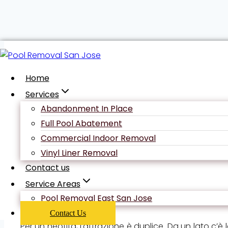
Skip
to
Uncategorized
content
Home
Services
Roulette moderna
Abandonment In Place
Full Pool Abatement
principianti – g
Commercial Indoor Removal
Vinyl Liner Removal
Contact us
Service Areas
By
wpdefault
July 17, 2025
Pool Removal East San Jose
La roulette è da sempre il simbolo dei giochi da tavol
Contact Us
Per un neofita, l’attrazione è duplice. Da un lato c’