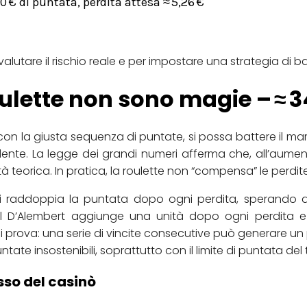
00 € di puntata, perdita attesa ≈ 5,26 €
utare il rischio reale e per impostare una strategia di b
roulette non sono magie – ≈ 
con la giusta sequenza di puntate, si possa battere il marg
ente. La legge dei grandi numeri afferma che, all’aume
tà teorica. In pratica, la roulette non “compensa” le perdit
e si raddoppia la puntata dopo ogni perdita, sperando d
 il D’Alembert aggiunge una unità dopo ogni perdita e
i prova: una serie di vincite consecutive può generare un
ate insostenibili, soprattutto con il limite di puntata del 
sso del casinò