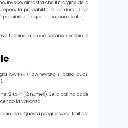
nò, invece, dimostra che il margine della
opea, la probabilità di perdere 10 giri
possibile e, in quel caso, una strategia
reve termine, ma aumentano il rischio di
ole
tegia low‑risk / low‑reward si basa quasi
).
“2‑to‑1” (12 numeri). Se la pallina cade
ducendo la varianza.
omincia da 1. Questa progressione limita le