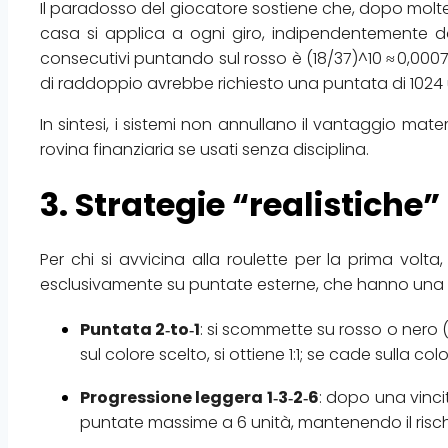
Il paradosso del giocatore sostiene che, dopo molte p
casa si applica a ogni giro, indipendentemente dal
consecutivi puntando sul rosso è (18/37)^10 ≈ 0,0007
di raddoppio avrebbe richiesto una puntata di 1024 unità
In sintesi, i sistemi non annullano il vantaggio ma
rovina finanziaria se usati senza disciplina.
3. Strategie “realistiche”
Per chi si avvicina alla roulette per la prima volta,
esclusivamente su puntate esterne, che hanno una pro
Puntata 2‑to‑1
: si scommette su rosso o nero 
sul colore scelto, si ottiene 1:1; se cade sulla 
Progressione leggera 1‑3‑2‑6
: dopo una vincit
puntate massime a 6 unità, mantenendo il risc