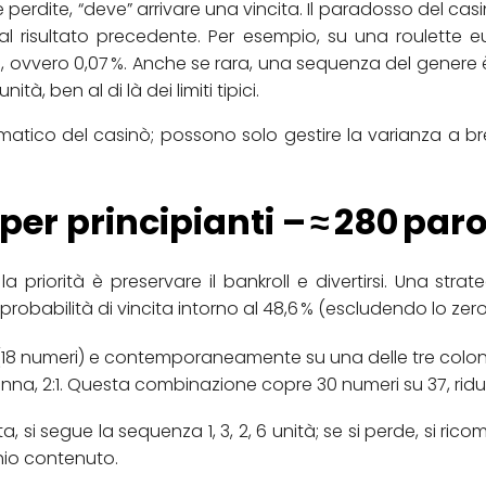
erdite, “deve” arrivare una vincita. Il paradosso del casi
 risultato precedente. Per esempio, su una roulette eur
, ovvero 0,07 %. Anche se rara, una sequenza del genere è 
, ben al di là dei limiti tipici.
tematico del casinò; possono solo gestire la varianza a b
 per principianti – ≈ 280 par
 la priorità è preservare il bankroll e divertirsi. Una stra
babilità di vincita intorno al 48,6 % (escludendo lo zero
(18 numeri) e contemporaneamente su una delle tre colonne 
colonna, 2:1. Questa combinazione copre 30 numeri su 37, ri
a, si segue la sequenza 1, 3, 2, 6 unità; se si perde, si ric
hio contenuto.