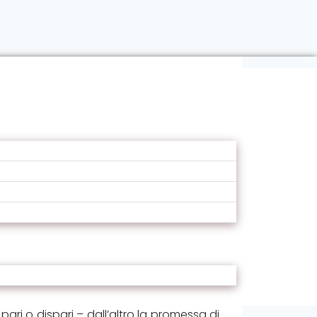
 efficaci per
igli reali
di vedere il numero comparire sul display.
ari o dispari – dall’altro la promessa di