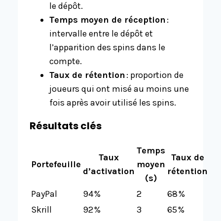
le dépôt.
Temps moyen de réception
:
intervalle entre le dépôt et
l’apparition des spins dans le
compte.
Taux de rétention
: proportion de
joueurs qui ont misé au moins une
fois après avoir utilisé les spins.
Résultats clés
Temps
Taux
Taux de
Portefeuille
moyen
d’activation
rétention
(s)
PayPal
94 %
2
68 %
Skrill
92 %
3
65 %