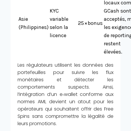
locaux co
KYC
GCash son
Asie
variable
acceptés, 
25 × bonus
(Philippines)
selon la
les exigenc
licence
de reportin
restent
élevées.
Les régulateurs utilisent les données des
portefeuilles pour suivre les flux
monétaires et détecter les
comportements suspects. Ainsi,
l’intégration d’un e‑wallet conforme aux
normes AML devient un atout pour les
opérateurs qui souhaitent offrir des Free
Spins sans compromettre la légalité de
leurs promotions.