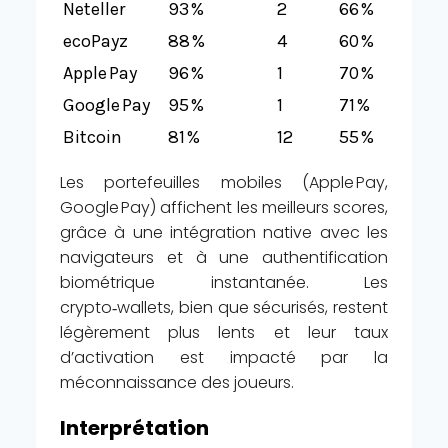
Neteller
93 %
2
66 %
ecoPayz
88 %
4
60 %
Apple Pay
96 %
1
70 %
Google Pay
95 %
1
71 %
Bitcoin
81 %
12
55 %
Les portefeuilles mobiles (Apple Pay,
Google Pay) affichent les meilleurs scores,
grâce à une intégration native avec les
navigateurs et à une authentification
biométrique instantanée. Les
crypto‑wallets, bien que sécurisés, restent
légèrement plus lents et leur taux
d’activation est impacté par la
méconnaissance des joueurs.
Interprétation