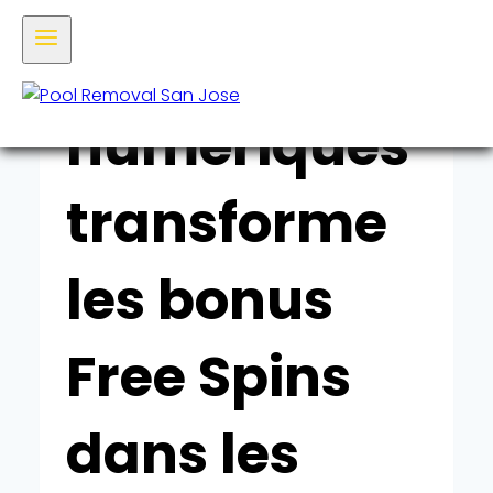
portefeuilles
numériques
transforme
les bonus
Free Spins
dans les