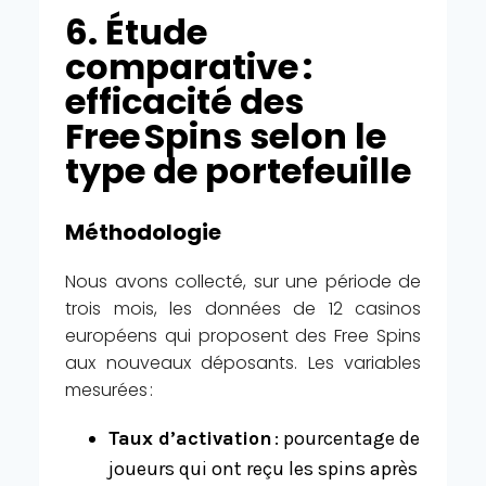
6. Étude
comparative :
efficacité des
Free Spins selon le
type de portefeuille
Méthodologie
Nous avons collecté, sur une période de
trois mois, les données de 12 casinos
européens qui proposent des Free Spins
aux nouveaux déposants. Les variables
mesurées :
Taux d’activation
: pourcentage de
joueurs qui ont reçu les spins après