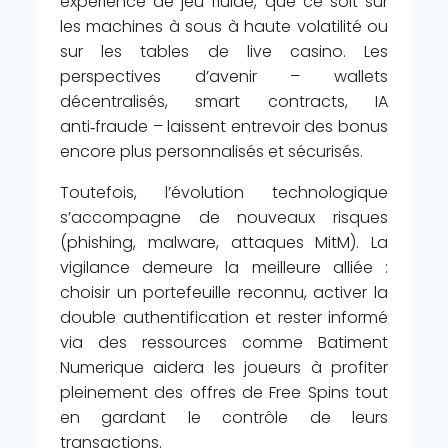
expérience de jeu fluide, que ce soit sur
les machines à sous à haute volatilité ou
sur les tables de live casino. Les
perspectives d’avenir – wallets
décentralisés, smart contracts, IA
anti‑fraude – laissent entrevoir des bonus
encore plus personnalisés et sécurisés.
Toutefois, l’évolution technologique
s’accompagne de nouveaux risques
(phishing, malware, attaques MitM). La
vigilance demeure la meilleure alliée :
choisir un portefeuille reconnu, activer la
double authentification et rester informé
via des ressources comme Batiment
Numerique aidera les joueurs à profiter
pleinement des offres de Free Spins tout
en gardant le contrôle de leurs
transactions.