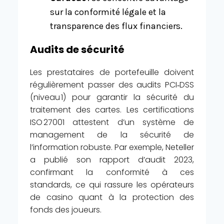
sur la conformité légale et la
transparence des flux financiers.
Audits de sécurité
Les prestataires de portefeuille doivent
régulièrement passer des audits PCI‑DSS
(niveau 1) pour garantir la sécurité du
traitement des cartes. Les certifications
ISO 27001 attestent d’un système de
management de la sécurité de
l’information robuste. Par exemple, Neteller
a publié son rapport d’audit 2023,
confirmant la conformité à ces
standards, ce qui rassure les opérateurs
de casino quant à la protection des
fonds des joueurs.