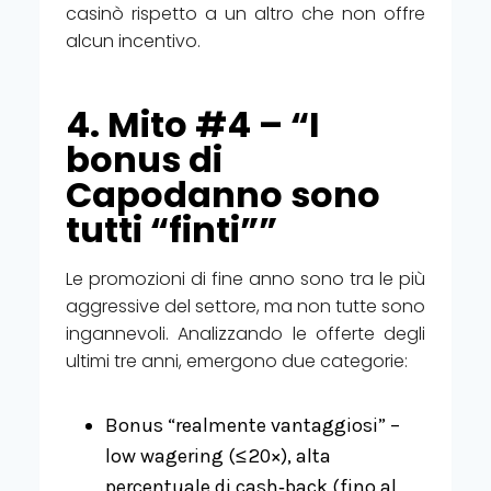
casinò rispetto a un altro che non offre
alcun incentivo.
4. Mito #4 – “I
bonus di
Capodanno sono
tutti “finti””
Le promozioni di fine anno sono tra le più
aggressive del settore, ma non tutte sono
ingannevoli. Analizzando le offerte degli
ultimi tre anni, emergono due categorie:
Bonus “realmente vantaggiosi” –
low wagering (≤ 20×), alta
percentuale di cash‑back (fino al