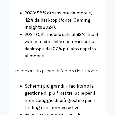
2023: 58 % di sessioni da mobile,
42 % da desktop (fonte: Gaming
Insights 2024).
2024 (Q2): mobile sale al 62 %, ma il
valore medio delle scommesse su
desktop è del 27 % più alto rispetto
al mobile.
Le ragioni di questa differenza includono:
Schermi più grandi – facilitano la
gestione di più finestre, utile per il
monitoraggio di più giochi o per il
trading di scommesse live.
Velocità di connessione – le