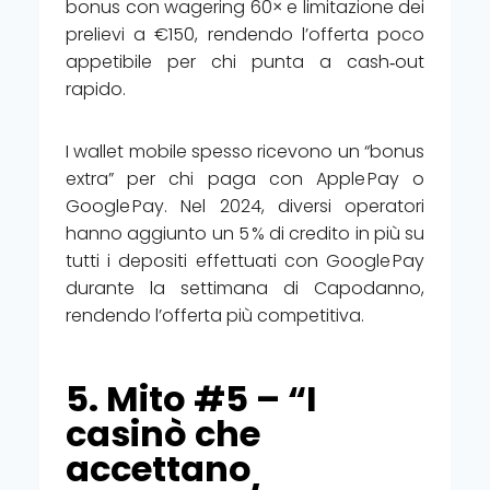
bonus con wagering 60× e limitazione dei
prelievi a €150, rendendo l’offerta poco
appetibile per chi punta a cash‑out
rapido.
I wallet mobile spesso ricevono un “bonus
extra” per chi paga con Apple Pay o
Google Pay. Nel 2024, diversi operatori
hanno aggiunto un 5 % di credito in più su
tutti i depositi effettuati con Google Pay
durante la settimana di Capodanno,
rendendo l’offerta più competitiva.
5. Mito #5 – “I
casinò che
accettano