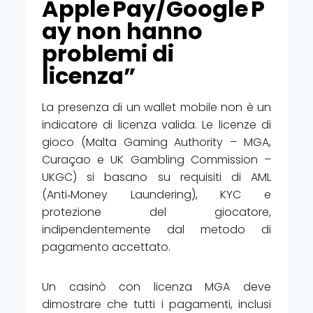
Apple Pay/Google P
ay non hanno
problemi di
licenza”
La presenza di un wallet mobile non è un
indicatore di licenza valida. Le licenze di
gioco (Malta Gaming Authority – MGA,
Curaçao e UK Gambling Commission –
UKGC) si basano su requisiti di AML
(Anti‑Money Laundering), KYC e
protezione del giocatore,
indipendentemente dal metodo di
pagamento accettato.
Un casinò con licenza MGA deve
dimostrare che tutti i pagamenti, inclusi