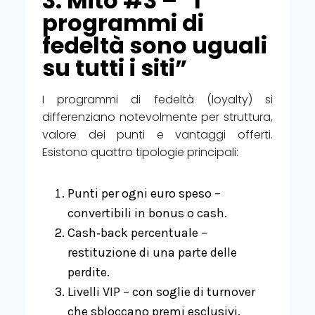
3. Mito #3 – “I
programmi di
fedeltà sono uguali
su tutti i siti”
I programmi di fedeltà (loyalty) si
differenziano notevolmente per struttura,
valore dei punti e vantaggi offerti.
Esistono quattro tipologie principali:
Punti per ogni euro speso –
convertibili in bonus o cash.
Cash‑back percentuale –
restituzione di una parte delle
perdite.
Livelli VIP – con soglie di turnover
che sbloccano premi esclusivi.