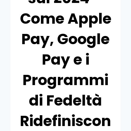
Come Apple
Pay, Google
Pay e i
Programmi
di Fedeltà
Ridefiniscon