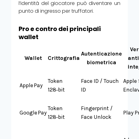
l’identità del giocatore può diventare un
punto di ingresso per truffatori.
Pro e contro dei principali
wallet
Ver
Autenticazione
Wallet
Crittografia
anti
biometrica
inte
Token
Face ID / Touch
Apple
Apple Pay
128‑bit
ID
Encla
Token
Fingerprint /
Google Pay
Play P
128‑bit
Face Unlock