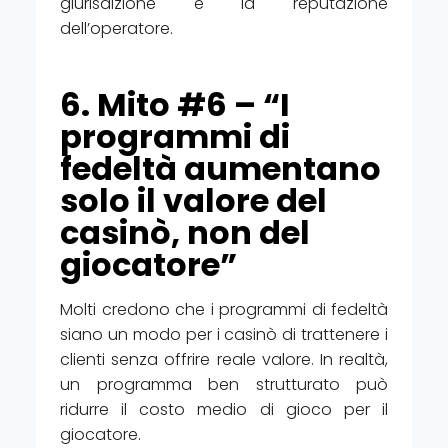
giurisdizione e la reputazione
dell’operatore.
6. Mito #6 – “I
programmi di
fedeltà aumentano
solo il valore del
casinò, non del
giocatore”
Molti credono che i programmi di fedeltà
siano un modo per i casinò di trattenere i
clienti senza offrire reale valore. In realtà,
un programma ben strutturato può
ridurre il costo medio di gioco per il
giocatore.