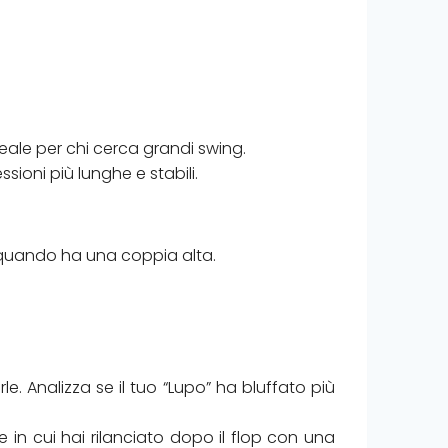
ideale per chi cerca grandi swing.
ssioni più lunghe e stabili.
quando ha una coppia alta.
. Analizza se il tuo “Lupo” ha bluffato più
e in cui hai rilanciato dopo il flop con una