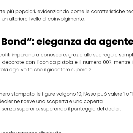
rte più popolari, evidenziando come le caratteristiche t
un ulteriore livello di coinvolgimento.
 Bond”: eleganza da agente
neofiti imparano a conoscere, grazie alle sue regole sempl
o decorate con l’iconica pistola e il numero 007, mentre 
stola ogni volta che il giocatore supera 21.
mero stampato; le figure valgono 10; l’Asso può valere 1 o 11
l dealer ne riceve una scoperta e una coperta.
a 21 senza superarlo, superando il punteggio del dealer.