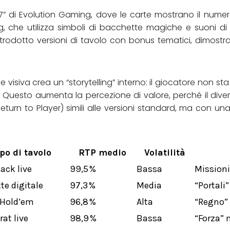
07” di Evolution Gaming, dove le carte mostrano il numer
, che utilizza simboli di bacchette magiche e suoni di
trodotto versioni di tavolo con bonus tematici, dimostra
one visiva crea un “storytelling” interno: il giocatore no
uesto aumenta la percezione di valore, perché il divertim
urn to Player) simili alle versioni standard, ma con una 
po di tavolo
RTP medio
Volatilità
ack live
99,5 %
Bassa
Missioni
te digitale
97,3 %
Media
“Portali
 Hold’em
96,8 %
Alta
“Regno” 
at live
98,9 %
Bassa
“Forza” 