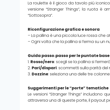
La roulette è il gioco da tavolo più iconic
versione “Stranger Things”, la ruota è am
“Sottosopra”.
Riconfigurazione grafica e sonora
– La pallina è una piccola luce rossa che at
– Ogni volta che la pallina si ferma su un 
Guida passo‑passo per le puntate base
1.
Rosso/nero
: scegli se la pallina si fermer
2.
Pari/dispari
: scommetti sulla parità de
3.
Dozzine
: seleziona una delle tre colonne d
Suggerimenti per le “porte” tematiche
Le versioni “Stranger Things” includono qu
attraversa una di queste porte, il payout p