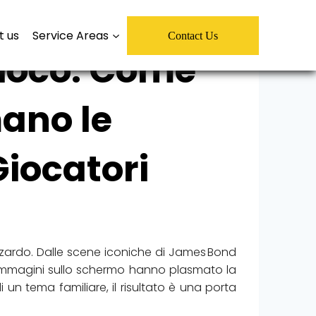
t us
Service Areas
Contact Us
Gioco: Come
mano le
Giocatori
zzardo. Dalle scene iconiche di James Bond
e immagini sullo schermo hanno plasmato la
un tema familiare, il risultato è una porta