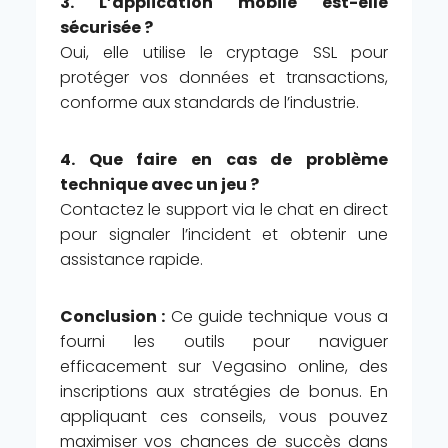
3. L’application mobile est-elle
sécurisée ?
Oui, elle utilise le cryptage SSL pour
protéger vos données et transactions,
conforme aux standards de l’industrie.
4. Que faire en cas de problème
technique avec un jeu ?
Contactez le support via le chat en direct
pour signaler l’incident et obtenir une
assistance rapide.
Conclusion :
Ce guide technique vous a
fourni les outils pour naviguer
efficacement sur Vegasino online, des
inscriptions aux stratégies de bonus. En
appliquant ces conseils, vous pouvez
maximiser vos chances de succès dans