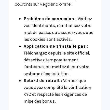
courants sur Vegasino online :
Problème de connexion :
Vérifiez
vos identifiants, réinitialisez votre
mot de passe, ou assurez-vous que
les cookies sont activés.
Application ne s’installe pas :
Téléchargez depuis le site officiel,
désactivez temporairement
l’antivirus, ou mettez à jour votre
système d’exploitation.
Retard de retrait :
Vérifiez que
vous avez complété la vérification
KYC et respecté les exigences de
mise des bonus.