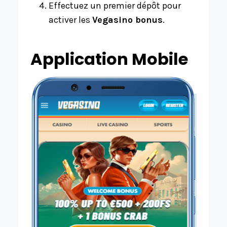
Effectuez un premier dépôt pour
activer les
Vegasino bonus
.
Application Mobile