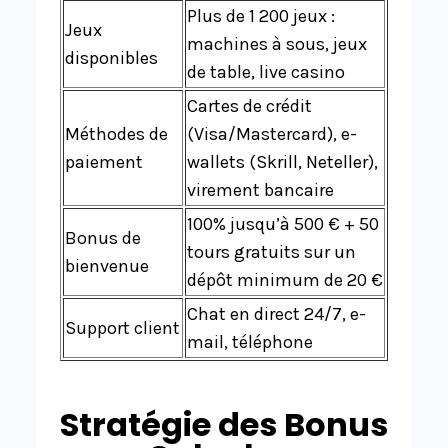
Plus de 1 200 jeux :
Jeux
machines à sous, jeux
disponibles
de table, live casino
Cartes de crédit
Méthodes de
(Visa/Mastercard), e-
paiement
wallets (Skrill, Neteller),
virement bancaire
100% jusqu’à 500 € + 50
Bonus de
tours gratuits sur un
bienvenue
dépôt minimum de 20 €
Chat en direct 24/7, e-
Support client
mail, téléphone
Stratégie des Bonus