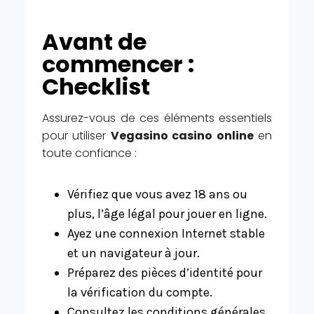
Avant de
commencer :
Checklist
Assurez-vous de ces éléments essentiels
pour utiliser
Vegasino casino online
en
toute confiance :
Vérifiez que vous avez 18 ans ou
plus, l’âge légal pour jouer en ligne.
Ayez une connexion Internet stable
et un navigateur à jour.
Préparez des pièces d’identité pour
la vérification du compte.
Consultez les conditions générales,