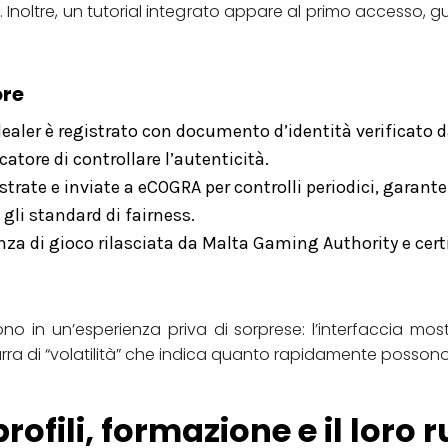
. Inoltre, un tutorial integrato appare al primo accesso, 
ore
i dealer è registrato con documento d’identità verificato
atore di controllare l’autenticità.
istrate e inviate a eCOGRA per controlli periodici, garante
li standard di fairness.
cenza di gioco rilasciata da Malta Gaming Authority e cer
ono in un’esperienza priva di sorprese: l’interfaccia most
rra di “volatilità” che indica quanto rapidamente possono v
profili, formazione e il loro 