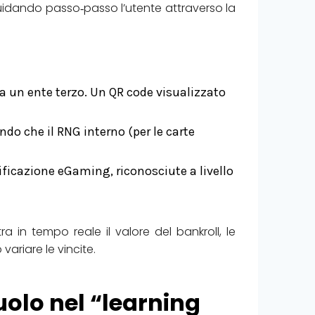
guidando passo‑passo l’utente attraverso la
 da un ente terzo. Un QR code visualizzato
ndo che il RNG interno (per le carte
tificazione eGaming, riconosciute a livello
ra in tempo reale il valore del bankroll, le
ariare le vincite.
ruolo nel “learning