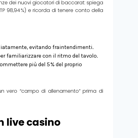
ze dei nuovi giocatori di baccarat: spiega
P 98,94 %) e ricorda di tenere conto della
diatamente, evitando fraintendimenti.
 familiarizzare con il ritmo del tavolo.
commettere più del 5 % del proprio
 un vero “campo di allenamento” prima di
n live casino