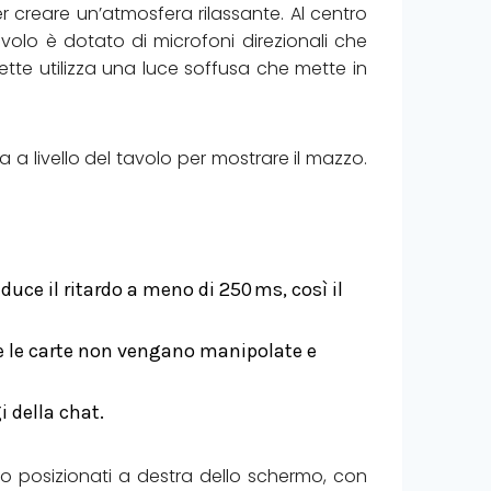
er creare un’atmosfera rilassante. Al centro
avolo è dotato di microfoni direzionali che
lette utilizza una luce soffusa che mette in
 a livello del tavolo per mostrare il mazzo.
uce il ritardo a meno di 250 ms, così il
che le carte non vengano manipolate e
i della chat.
ono posizionati a destra dello schermo, con