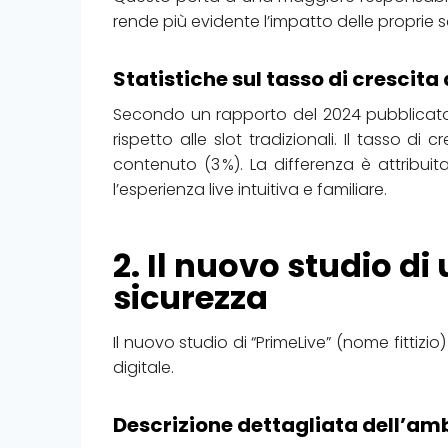
rende più evidente l’impatto delle proprie s
Statistiche sul tasso di crescita 
Secondo un rapporto del 2024 pubblicato d
rispetto alle slot tradizionali. Il tasso 
contenuto (3 %). La differenza è attribui
l’esperienza live intuitiva e familiare.
2. Il nuovo studio d
sicurezza
Il nuovo studio di “PrimeLive” (nome fittiz
digitale.
Descrizione dettagliata dell’am