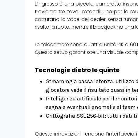
L’ingresso è una piccola cameretta insonori
troviamo tre tavoli rotondi: uno per la ro
catturano la voce del dealer senza rumori d
risalto la ruota, mentre il blackjack ha una 
Le telecamere sono quattro unità 4K a 60 fp
Questo setup garantisce una visuale compl
Tecnologie dietro le quinte
Streaming a bassa latenza: utilizzo di
giocatore vede il risultato quasi in t
Intelligenza artificiale per il monit
segnala eventuali anomalie al team d
Crittografia SSL 256‑bit: tutti i dati 
Queste innovazioni rendono l’interfaccia m