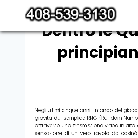
Skip
to
content
Dentro le Qu
principian
Negli ultimi cinque anni il mondo del gioco
gravità dal semplice RNG (Random Number
attraverso una trasmissione video in alta
sensazione di un vero tavolo da casinò 