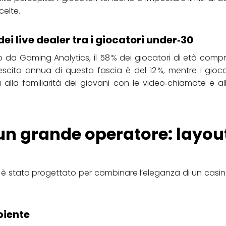
celte.
dei live dealer tra i giocatori under‑30
a Gaming Analytics, il 58 % dei giocatori di età compresa
di crescita annua di questa fascia è del 12 %, mentre i g
ta alla familiarità dei giovani con le video‑chiamate e 
i un grande operatore: layou
io) è stato progettato per combinare l’eleganza di un casin
biente