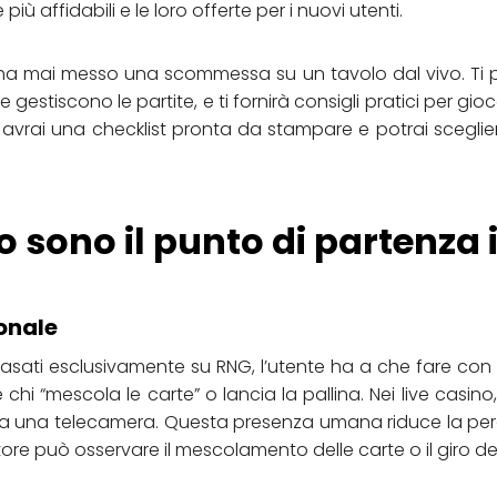
 affidabili e le loro offerte per i nuovi utenti.
a mai messo una scommessa su un tavolo dal vivo. Ti port
estiscono le partite, e ti fornirà consigli pratici per giocare
colo avrai una checklist pronta da stampare e potrai sceg
no sono il punto di partenza 
ionale
sati esclusivamente su RNG, l’utente ha a che fare con un 
i “mescola le carte” o lancia la pallina. Nei live casino,
nti a una telecamera. Questa presenza umana riduce la pe
re può osservare il mescolamento delle carte o il giro del