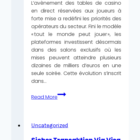
L’avènement des tables de casino
Casino
en direct réservées aux joueurs à
Betify
forte mise a redéfini les priorités des
opérateurs du secteur. Fini le modèle
« tout le monde peut jouer », les
plateformes investissent désormais
dans des salons exclusifs où les
mises peuvent atteindre plusieurs
dizaines de milliers d’euros en une
seule soirée. Cette évolution s’inscrit
dans…
Les
Read More
tables
VIP
en
direct
Uncategorized
: