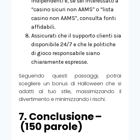
indipendenti e, se sei interessato a
“casino sicuri non AAMS” o “lista
casino non AAMS”, consulta fonti
affidabili.
Assicurati che il supporto clienti sia
disponibile 24/7 e che le politiche
di gioco responsabile siano
chiaramente espresse.
Seguendo questi passaggi, potrai
scegliere un bonus di Halloween che si
adatti al tuo stile, massimizzando il
divertimento e minimizzando i rischi.
7. Conclusione –
(150 parole)