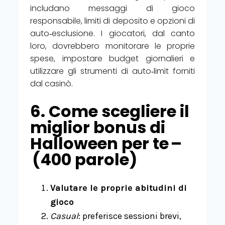
includano messaggi di gioco
responsabile, limiti di deposito e opzioni di
auto‑esclusione. I giocatori, dal canto
loro, dovrebbero monitorare le proprie
spese, impostare budget giornalieri e
utilizzare gli strumenti di auto‑limit forniti
dal casinò.
6. Come scegliere il
miglior bonus di
Halloween per te –
(400 parole)
Valutare le proprie abitudini di
gioco
Casual
: preferisce sessioni brevi,