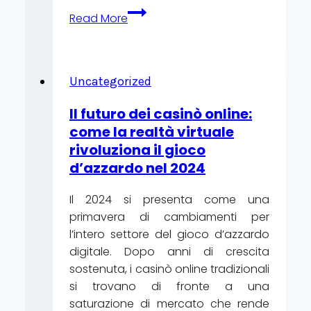
Sicher
Read More
Transaktion
Via
Visa
,
Uncategorized
Chef
Il futuro dei casinò online:
,
come la realtà virtuale
Und
rivoluziona il gioco
Andere
d’azzardo nel 2024
Methode
◦
Il 2024 si presenta come una
DE
primavera di cambiamenti per
Claim
l’intero settore del gioco d’azzardo
Your
digitale. Dopo anni di crescita
Reward
sostenuta, i casinò online tradizionali
realz-
si trovano di fronte a una
deutsch.de/
saturazione di mercato che rende