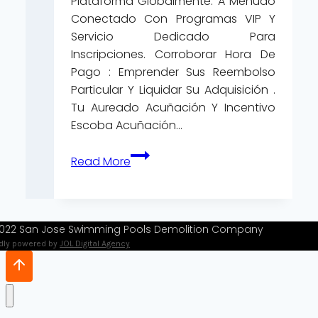
Plataforma Globalmente. A Menudo
nel
Conectado Con Programas VIP Y
2024
Servicio Dedicado Para
Inscripciones. Corroborar Hora De
Pago : Emprender Sus Reembolso
Particular Y Liquidar Su Adquisición .
Tu Aureado Acuñación Y Incentivo
Escoba Acuñación…
Explora
Read More
Ruleta
En
Vivo
Europea
022 San Jose Swimming Pools Demolition Company
–
dly powered by
JOL Digital Agency
ES
Collect
Bonus