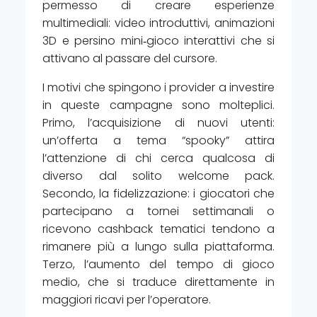
permesso di creare esperienze
multimediali: video introduttivi, animazioni
3D e persino mini‑gioco interattivi che si
attivano al passare del cursore.
I motivi che spingono i provider a investire
in queste campagne sono molteplici.
Primo, l’acquisizione di nuovi utenti:
un’offerta a tema “spooky” attira
l’attenzione di chi cerca qualcosa di
diverso dal solito welcome pack.
Secondo, la fidelizzazione: i giocatori che
partecipano a tornei settimanali o
ricevono cashback tematici tendono a
rimanere più a lungo sulla piattaforma.
Terzo, l’aumento del tempo di gioco
medio, che si traduce direttamente in
maggiori ricavi per l’operatore.