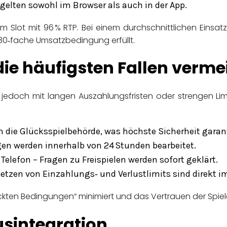
e gelten sowohl im Browser als auch in der App.
inem Slot mit 96 % RTP. Bei einem durchschnittlichen Einsa
e 30‑fache Umsatzbedingung erfüllt.
ie häufigsten Fallen verme
e jedoch mit langen Auszahlungsfristen oder strengen Li
 die Glücksspielbehörde, was höchste Sicherheit garant
gen werden innerhalb von 24 Stunden bearbeitet.
Telefon – Fragen zu Freispielen werden sofort geklärt.
Setzen von Einzahlungs‑ und Verlustlimits sind direkt 
kten Bedingungen“ minimiert und das Vertrauen der Spiele
usintegration