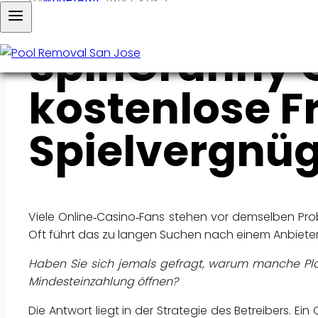
SpinGranny 
kostenlose F
Spielvergnüg
Viele Online‑Casino‑Fans stehen vor demselben Prob
Oft führt das zu langen Suchen nach einem Anbieter,
Haben Sie sich jemals gefragt, warum manche Pl
Mindesteinzahlung öffnen?
Die Antwort liegt in der Strategie des Betreibers. Ein