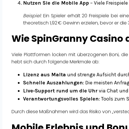
Nutzen Sie die Mobile App
– Viele Freispiel
Beispiel:
Ein Spieler erhält 20 Freispiele bei e
theoretisch 1,92 € Gewinn erzielen, bevor er di
Wie SpinGranny Casino d
Viele Plattformen locken mit überzogenen Boni, di
hebt sich durch folgende Merkmale ab:
Lizenz aus Malta
und strenge Aufsicht durch
Schnelle Auszahlungen
: Die meisten Anfra
Live‑Support rund um die Uhr
via Chat und 
Verantwortungsvolles Spielen
: Tools zum 
Durch diese Maßnahmen wird das Risiko von „verstec
Mobile Erlebnis und Bon