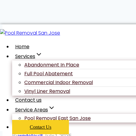
Skip
to
Uncategorized
content
Home
Services
SpinGranny Cas
Abandonment In Place
Full Pool Abatement
Freispiel‑Bonus
Commercial Indoor Removal
Vinyl Liner Removal
Contact us
revolutioniert
Service Areas
Pool Removal East San Jose
Contact Us
By
wpdefault
July 1, 2025