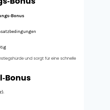
ngs‑Bonus
lungs‑Bonus
Umsatzbedingungen
ötig
instiegshürde und sorgt für eine schnelle
el‑Bonus
z).