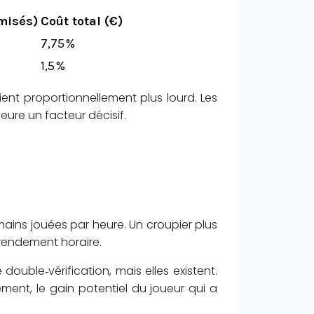
misés)
Coût total (€)
7,75 %
1,5 %
ient proportionnellement plus lourd. Les
meure un facteur décisif.
mains jouées par heure. Un croupier plus
 rendement horaire.
ouble‑vérification, mais elles existent.
ement, le gain potentiel du joueur qui a