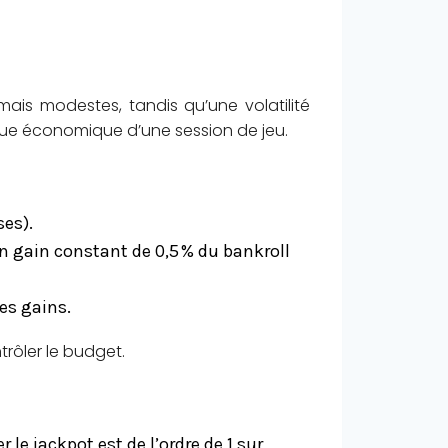
 mais modestes, tandis qu’une volatilité
que économique d’une session de jeu.
ses).
un gain constant de 0,5 % du bankroll
les gains.
rôler le budget.
 le jackpot est de l’ordre de 1 sur