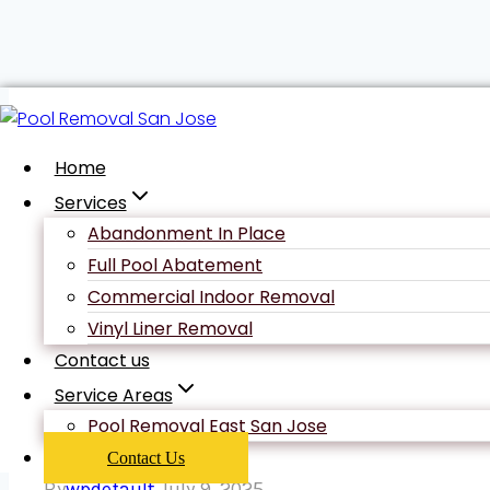
Skip
to
Uncategorized
content
Home
Services
Live vs RNG : qu
Abandonment In Place
Full Pool Abatement
? Analyse écon
Commercial Indoor Removal
Vinyl Liner Removal
Contact us
plus populaires
Service Areas
Pool Removal East San Jose
Contact Us
By
wpdefault
July 9, 2025