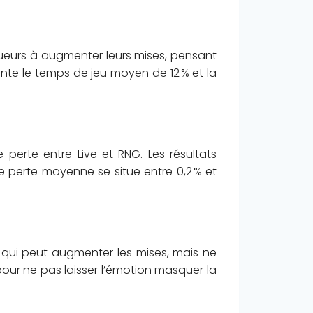
joueurs à augmenter leurs mises, pensant
nte le temps de jeu moyen de 12 % et la
erte entre Live et RNG. Les résultats
e perte moyenne se situe entre 0,2 % et
 qui peut augmenter les mises, mais ne
pour ne pas laisser l’émotion masquer la