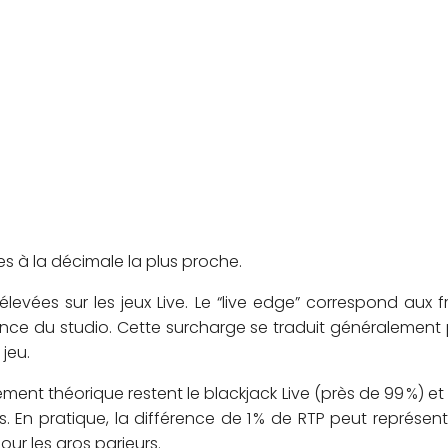
es à la décimale la plus proche.
ées sur les jeux Live. Le “live edge” correspond aux fra
nce du studio. Cette surcharge se traduit généralement pa
jeu.
ement théorique restent le blackjack Live (près de 99 %) et 
 En pratique, la différence de 1 % de RTP peut représen
our les gros parieurs.