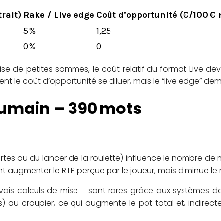
rait)
Rake / Live edge
Coût d’opportunité (€/100 € 
5 %
1,25
0 %
0
ise de petites sommes, le coût relatif du format Live dev
oient le coût d’opportunité se diluer, mais le “live edge” de
humain – 390 mots
rtes ou du lancer de la roulette) influence le nombre de 
nt augmenter le RTP perçue par le joueur, mais diminue le
ais calculs de mise – sont rares grâce aux systèmes de d
s) au croupier, ce qui augmente le pot total et, indirect