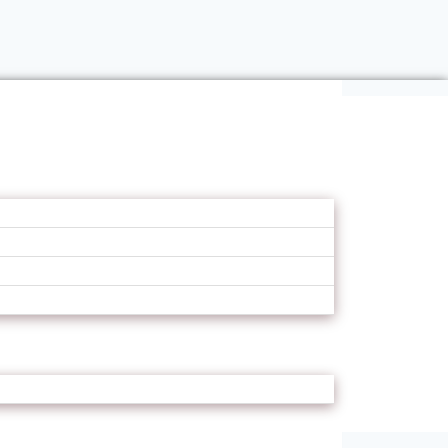
orte le plus
ormes les