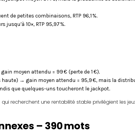
uent de petites combinaisons, RTP 96,1 %.
urs jusqu’à 10×, RTP 95,97 %.
→ gain moyen attendu = 99 € (perte de 1 €).
s haute) → gain moyen attendu = 95,9 €, mais la distribu
andis que quelques-uns toucheront le jackpot.
s qui recherchent une rentabilité stable privilégient les je
 annexes – 390 mots