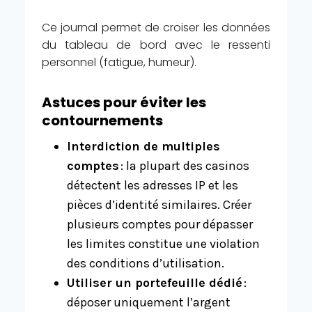
Ce journal permet de croiser les données
du tableau de bord avec le ressenti
personnel (fatigue, humeur).
Astuces pour éviter les
contournements
Interdiction de multiples
comptes
: la plupart des casinos
détectent les adresses IP et les
pièces d’identité similaires. Créer
plusieurs comptes pour dépasser
les limites constitue une violation
des conditions d’utilisation.
Utiliser un portefeuille dédié
:
déposer uniquement l’argent