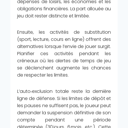
dépenses de loisirs, les économies et les
obligations financières. La part allouée au
jeu doit rester distincte et limitée.
Ensuite, les activités de substitution
(sport, lecture, cours en ligne) offrent des
alternatives lorsque l’envie de jouer surgit.
Planifier ces activités pendant les
créneaux où les alertes de temps de jeu
se déclenchent augmente les chances
de respecter les limites.
L’auto‑exclusion totale reste la dernière
ligne de défense. Si les limites de dépôt et
les pauses ne suffisent pas, le joueur peut
demander la suspension définitive de son
compte pendant une période
déterminée (30 jours, 6 mois, etc.). Cette