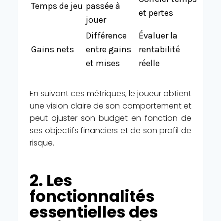
Temps de jeu
passée à
et pertes
jouer
Différence
Évaluer la
Gains nets
entre gains
rentabilité
et mises
réelle
En suivant ces métriques, le joueur obtient
une vision claire de son comportement et
peut ajuster son budget en fonction de
ses objectifs financiers et de son profil de
risque.
2. Les
fonctionnalités
essentielles des