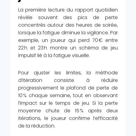
La première lecture du rapport quotidien
révèle souvent des pics de perte
concentrés autour des heures de soirée,
lorsque la fatigue diminue la vigilance. Par
exemple, un joueur qui perd 70 € entre
22 h et 23 h montre un schéma de jeu
impulsif lié à la fatigue visuelle.
Pour ajuster les limites, la méthode
d’itération consiste à réduire
progressivement le plafond de perte de
10 % chaque semaine, tout en observant
l’impact sur le temps de jeu. Si la perte
moyenne chute de 15 % après deux
itérations, le joueur confirme l’efficacité
de la réduction.