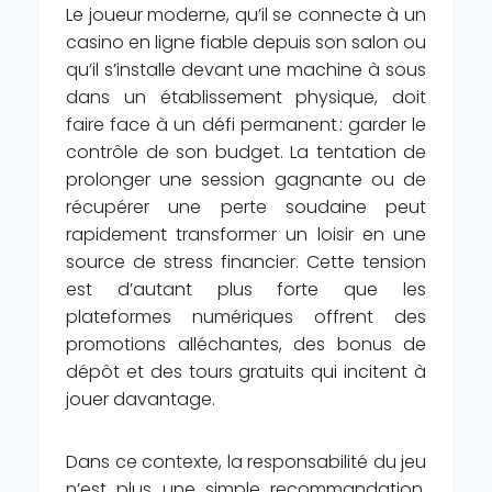
Le joueur moderne, qu’il se connecte à un
casino en ligne fiable depuis son salon ou
qu’il s’installe devant une machine à sous
dans un établissement physique, doit
faire face à un défi permanent : garder le
contrôle de son budget. La tentation de
prolonger une session gagnante ou de
récupérer une perte soudaine peut
rapidement transformer un loisir en une
source de stress financier. Cette tension
est d’autant plus forte que les
plateformes numériques offrent des
promotions alléchantes, des bonus de
dépôt et des tours gratuits qui incitent à
jouer davantage.
Dans ce contexte, la responsabilité du jeu
n’est plus une simple recommandation,