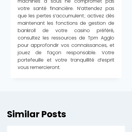
machines à sous ne compromet pas
votre santé financière. N’attendez pas
que les pertes s’accumulent ; activez dès
maintenant les fonctions de gestion de
bankroll de votre casino préféré,
consultez les ressources de Tpm Agglo
pour approfondir vos connaissances, et
jouez de façon responsable. Votre
portefeuille et votre tranquillité d’esprit
vous remercieront.
Similar Posts