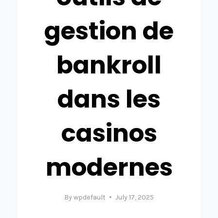
gestion de
bankroll
dans les
casinos
modernes
By
wpdefault
July 17, 2025