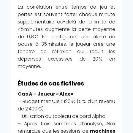
La corrélation entre temps de jeu et
pertes est souvent forte : chaque minute
supplémentaire au-delà de la limite de
45 minutes augmente la perte moyenne
de 0,8 €. En configurant une alerte de
pause à 35 minutes, le joueur crée une
fenêtre de réflexion qui réduit les
dépenses excessives de 20 % en
moyenne.
Études de cas fictives
Cas A – Joueur « Alex »
– Budget mensuel : 120 € (5 % d’un revenu
de 2 400 €).
– Utilisation du tableau de bord Alpha.
– Après trois semaines d’analyse, Alex
remarque que les sessions de
machines