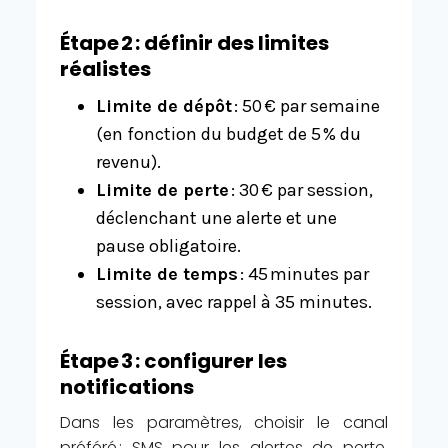
Étape 2 : définir des limites
réalistes
Limite de dépôt
: 50 € par semaine
(en fonction du budget de 5 % du
revenu).
Limite de perte
: 30 € par session,
déclenchant une alerte et une
pause obligatoire.
Limite de temps
: 45 minutes par
session, avec rappel à 35 minutes.
Étape 3 : configurer les
notifications
Dans les paramètres, choisir le canal
préféré : SMS pour les alertes de perte,