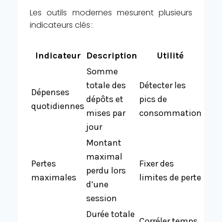
Les outils modernes mesurent plusieurs
indicateurs clés :
Indicateur
Description
Utilité
Somme
totale des
Détecter les
Dépenses
dépôts et
pics de
quotidiennes
mises par
consommation
jour
Montant
maximal
Pertes
Fixer des
perdu lors
maximales
limites de perte
d’une
session
Durée totale
Corréler temps