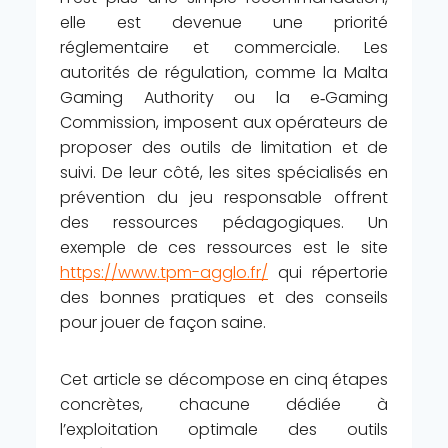
elle est devenue une priorité
réglementaire et commerciale. Les
autorités de régulation, comme la Malta
Gaming Authority ou la e‑Gaming
Commission, imposent aux opérateurs de
proposer des outils de limitation et de
suivi. De leur côté, les sites spécialisés en
prévention du jeu responsable offrent
des ressources pédagogiques. Un
exemple de ces ressources est le site
https://www.tpm-agglo.fr/
qui répertorie
des bonnes pratiques et des conseils
pour jouer de façon saine.
Cet article se décompose en cinq étapes
concrètes, chacune dédiée à
l’exploitation optimale des outils