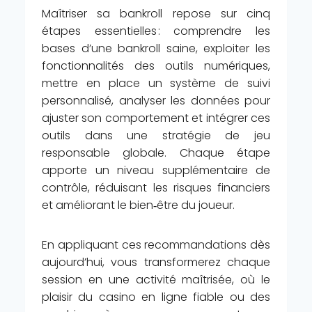
Maîtriser sa bankroll repose sur cinq
étapes essentielles : comprendre les
bases d’une bankroll saine, exploiter les
fonctionnalités des outils numériques,
mettre en place un système de suivi
personnalisé, analyser les données pour
ajuster son comportement et intégrer ces
outils dans une stratégie de jeu
responsable globale. Chaque étape
apporte un niveau supplémentaire de
contrôle, réduisant les risques financiers
et améliorant le bien‑être du joueur.
En appliquant ces recommandations dès
aujourd’hui, vous transformerez chaque
session en une activité maîtrisée, où le
plaisir du casino en ligne fiable ou des