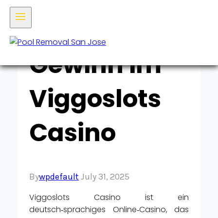
mehr
Gewinn im
Viggoslots
Casino
By
wpdefault
July 31, 2025
Viggoslots Casino ist ein
deutsch‑sprachiges Online‑Casino, das