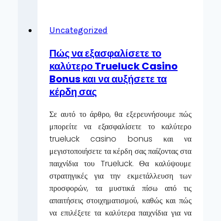
Come
le
Tendenze
Uncategorized
dei
Πώς να εξασφαλίσετε το
Jackpot
καλύτερο Trueluck Casino
stanno
Bonus και να αυξήσετε τα
Ridefinendo
κέρδη σας
le
Celebrazioni
Σε αυτό το άρθρο, θα εξερευνήσουμε πώς
nell’iGaming
μπορείτε να εξασφαλίσετε το καλύτερο
trueluck casino bonus και να
μεγιστοποιήσετε τα κέρδη σας παίζοντας στα
παιχνίδια του Trueluck. Θα καλύψουμε
στρατηγικές για την εκμετάλλευση των
προσφορών, τα μυστικά πίσω από τις
απαιτήσεις στοιχηματισμού, καθώς και πώς
να επιλέξετε τα καλύτερα παιχνίδια για να