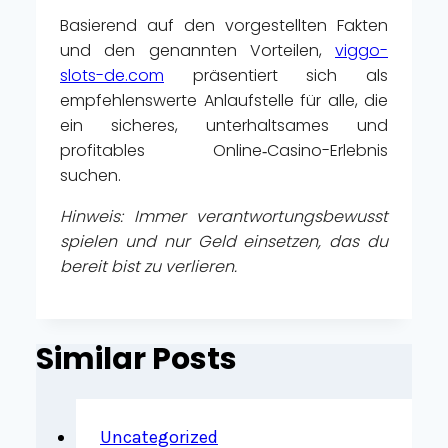
Basierend auf den vorgestellten Fakten
und den genannten Vorteilen,
viggo-
slots-de.com
präsentiert sich als
empfehlenswerte Anlaufstelle für alle, die
ein sicheres, unterhaltsames und
profitables Online‑Casino-Erlebnis
suchen.
Hinweis: Immer verantwortungsbewusst
spielen und nur Geld einsetzen, das du
bereit bist zu verlieren.
Similar Posts
Uncategorized