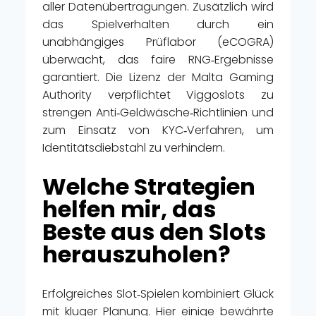
aller Datenübertragungen. Zusätzlich wird
das Spielverhalten durch ein
unabhängiges Prüflabor (eCOGRA)
überwacht, das faire RNG‑Ergebnisse
garantiert. Die Lizenz der Malta Gaming
Authority verpflichtet Viggoslots zu
strengen Anti‑Geldwäsche‑Richtlinien und
zum Einsatz von KYC‑Verfahren, um
Identitätsdiebstahl zu verhindern.
Welche Strategien
helfen mir, das
Beste aus den Slots
herauszuholen?
Erfolgreiches Slot‑Spielen kombiniert Glück
mit kluger Planung. Hier einige bewährte