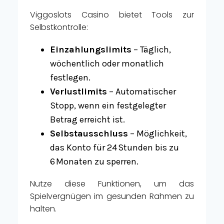
Viggoslots Casino bietet Tools zur
Selbstkontrolle:
Einzahlungslimits
– Täglich,
wöchentlich oder monatlich
festlegen.
Verlustlimits
– Automatischer
Stopp, wenn ein festgelegter
Betrag erreicht ist.
Selbstausschluss
– Möglichkeit,
das Konto für 24 Stunden bis zu
6 Monaten zu sperren.
Nutze diese Funktionen, um das
Spielvergnügen im gesunden Rahmen zu
halten.