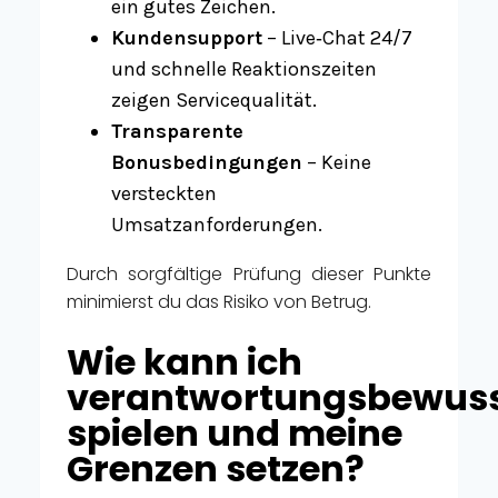
ein gutes Zeichen.
Kundensupport
– Live‑Chat 24/7
und schnelle Reaktionszeiten
zeigen Servicequalität.
Transparente
Bonusbedingungen
– Keine
versteckten
Umsatzanforderungen.
Durch sorgfältige Prüfung dieser Punkte
minimierst du das Risiko von Betrug.
Wie kann ich
verantwortungsbewus
spielen und meine
Grenzen setzen?