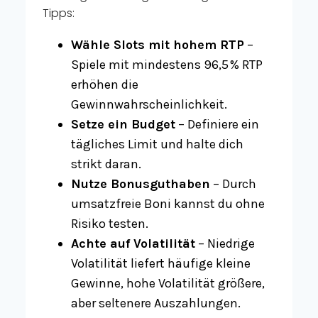
Tipps:
Wähle Slots mit hohem RTP
–
Spiele mit mindestens 96,5 % RTP
erhöhen die
Gewinnwahrscheinlichkeit.
Setze ein Budget
– Definiere ein
tägliches Limit und halte dich
strikt daran.
Nutze Bonusguthaben
– Durch
umsatzfreie Boni kannst du ohne
Risiko testen.
Achte auf Volatilität
– Niedrige
Volatilität liefert häufige kleine
Gewinne, hohe Volatilität größere,
aber seltenere Auszahlungen.