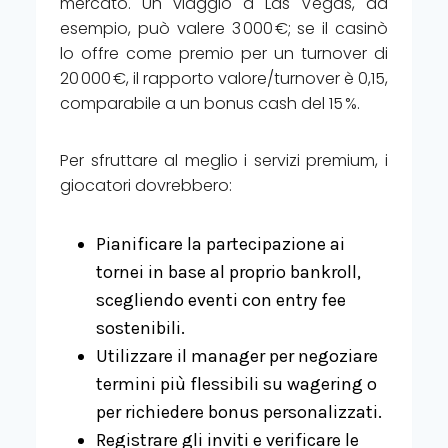
mercato. Un viaggio a Las Vegas, ad
esempio, può valere 3 000 €; se il casinò
lo offre come premio per un turnover di
20 000 €, il rapporto valore/turnover è 0,15,
comparabile a un bonus cash del 15 %.
Per sfruttare al meglio i servizi premium, i
giocatori dovrebbero:
Pianificare la partecipazione ai
tornei in base al proprio bankroll,
scegliendo eventi con entry fee
sostenibili.
Utilizzare il manager per negoziare
termini più flessibili su wagering o
per richiedere bonus personalizzati.
Registrare gli inviti e verificare le