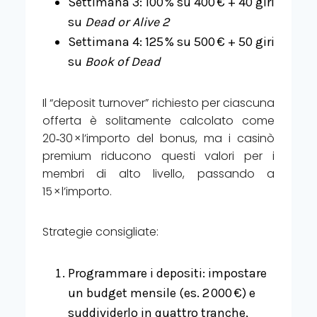
Settimana 3: 100 % su 400 € + 40 giri
su
Dead or Alive 2
Settimana 4: 125 % su 500 € + 50 giri
su
Book of Dead
Il “deposit turnover” richiesto per ciascuna
offerta è solitamente calcolato come
20‑30 × l’importo del bonus, ma i casinò
premium riducono questi valori per i
membri di alto livello, passando a
15 × l’importo.
Strategie consigliate:
Programmare i depositi: impostare
un budget mensile (es. 2 000 €) e
suddividerlo in quattro tranche,