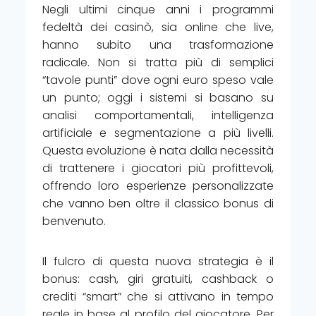
Negli ultimi cinque anni i programmi
fedeltà dei casinò, sia online che live,
hanno subito una trasformazione
radicale. Non si tratta più di semplici
“tavole punti” dove ogni euro speso vale
un punto; oggi i sistemi si basano su
analisi comportamentali, intelligenza
artificiale e segmentazione a più livelli.
Questa evoluzione è nata dalla necessità
di trattenere i giocatori più profittevoli,
offrendo loro esperienze personalizzate
che vanno ben oltre il classico bonus di
benvenuto.
Il fulcro di questa nuova strategia è il
bonus: cash, giri gratuiti, cashback o
crediti “smart” che si attivano in tempo
reale in base al profilo del giocatore. Per