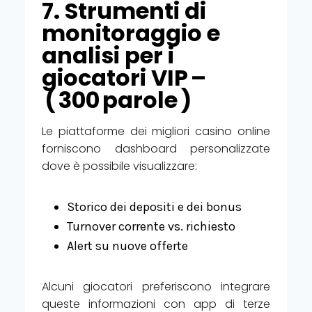
7. Strumenti di
monitoraggio e
analisi per i
giocatori VIP –
( 300 parole )
Le piattaforme dei migliori casino online
forniscono dashboard personalizzate
dove è possibile visualizzare:
Storico dei depositi e dei bonus
Turnover corrente vs. richiesto
Alert su nuove offerte
Alcuni giocatori preferiscono integrare
queste informazioni con app di terze