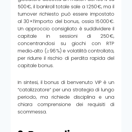
500 €, il bankroll totale sale a 1 250 €, ma il
turnover richiesto può essere impostato
al 30 × l’importo del bonus, ossia 15 000 €.
Un approccio consigliato è suddividere il
capitale in sessioni di 250 €,
concentrandosi su giochi con RTP
medio‑alto (≥ 96 %) e volatilità controllata,
per ridurre il rischio di perdita rapida del
capitale bonus.
In sintesi, il bonus di benvenuto VIP è un
“catalizzatore” per una strategia di lungo
periodo, ma richiede disciplina e una
chiara comprensione dei requisiti di
scommessa.