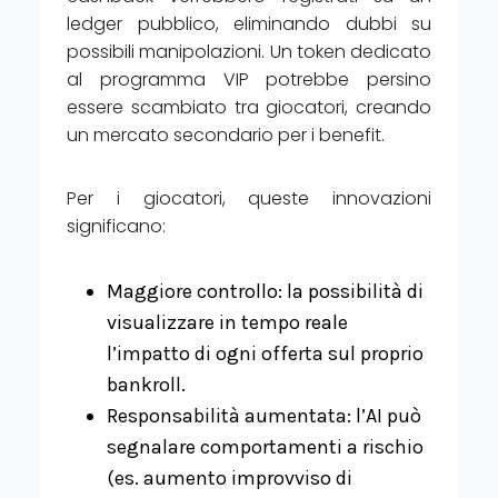
ledger pubblico, eliminando dubbi su
possibili manipolazioni. Un token dedicato
al programma VIP potrebbe persino
essere scambiato tra giocatori, creando
un mercato secondario per i benefit.
Per i giocatori, queste innovazioni
significano:
Maggiore controllo: la possibilità di
visualizzare in tempo reale
l’impatto di ogni offerta sul proprio
bankroll.
Responsabilità aumentata: l’AI può
segnalare comportamenti a rischio
(es. aumento improvviso di