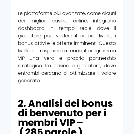
Le piattaforme più avanzate, come alcuni
dei migliori casino online, integrano
dashboard in tempo reale dove il
giocatore può vedere il proprio livello, i
bonus attivi e le offerte imminenti. Questo
livello di trasparenza rende il programma
VIP una vera e propria partnership
strategica tra casinò e giocatore, dove
entrambi cercano di ottimizzare il valore
generato.
2. Analisi dei bonus
di benvenuto per i
membri VIP –
( 285 parole )