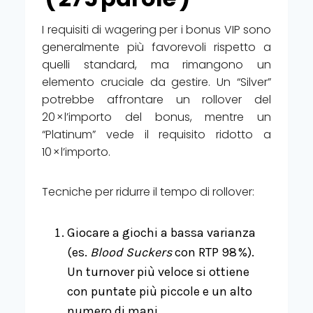
I requisiti di wagering per i bonus VIP sono
generalmente più favorevoli rispetto a
quelli standard, ma rimangono un
elemento cruciale da gestire. Un “Silver”
potrebbe affrontare un rollover del
20 × l’importo del bonus, mentre un
“Platinum” vede il requisito ridotto a
10 × l’importo.
Tecniche per ridurre il tempo di rollover:
Giocare a giochi a bassa varianza
(es.
Blood Suckers
con RTP 98 %).
Un turnover più veloce si ottiene
con puntate più piccole e un alto
numero di mani.