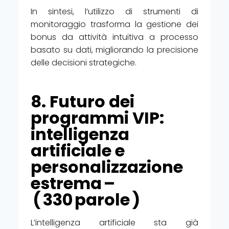
In sintesi, l’utilizzo di strumenti di
monitoraggio trasforma la gestione dei
bonus da attività intuitiva a processo
basato su dati, migliorando la precisione
delle decisioni strategiche.
8. Futuro dei
programmi VIP:
intelligenza
artificiale e
personalizzazione
estrema –
( 330 parole )
L’intelligenza artificiale sta già