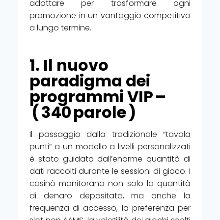
adottare per trasformare ogni
promozione in un vantaggio competitivo
a lungo termine.
1. Il nuovo
paradigma dei
programmi VIP –
( 340 parole )
Il passaggio dalla tradizionale “tavola
punti” a un modello a livelli personalizzati
è stato guidato dall’enorme quantità di
dati raccolti durante le sessioni di gioco. I
casinò monitorano non solo la quantità
di denaro depositata, ma anche la
frequenza di accesso, la preferenza per