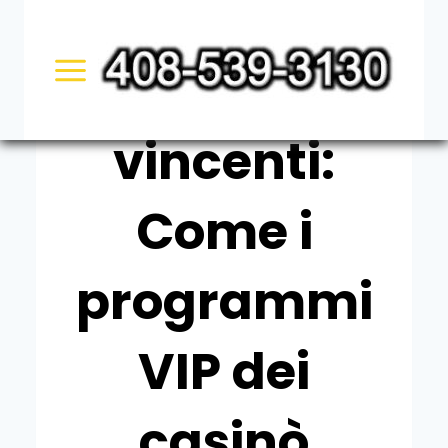
Skip
UNCATEGORIZED
to
Strategie
content
vincenti:
Come i
programmi
VIP dei
casinò