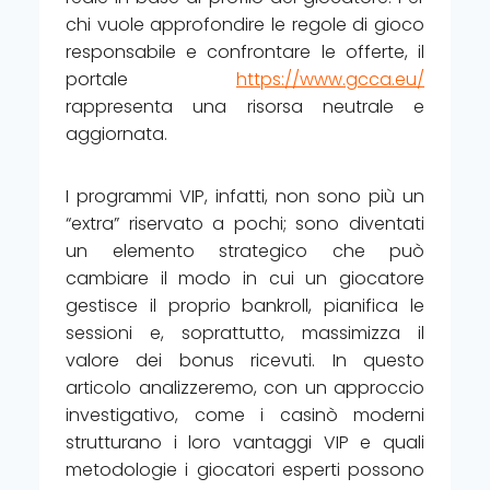
chi vuole approfondire le regole di gioco
responsabile e confrontare le offerte, il
portale
https://www.gcca.eu/
rappresenta una risorsa neutrale e
aggiornata.
I programmi VIP, infatti, non sono più un
“extra” riservato a pochi; sono diventati
un elemento strategico che può
cambiare il modo in cui un giocatore
gestisce il proprio bankroll, pianifica le
sessioni e, soprattutto, massimizza il
valore dei bonus ricevuti. In questo
articolo analizzeremo, con un approccio
investigativo, come i casinò moderni
strutturano i loro vantaggi VIP e quali
metodologie i giocatori esperti possono