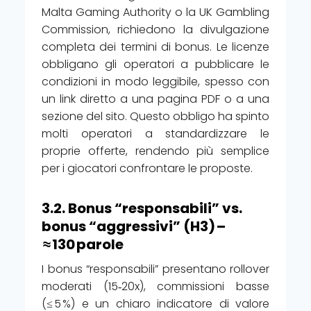
Malta Gaming Authority o la UK Gambling
Commission, richiedono la divulgazione
completa dei termini di bonus. Le licenze
obbligano gli operatori a pubblicare le
condizioni in modo leggibile, spesso con
un link diretto a una pagina PDF o a una
sezione del sito. Questo obbligo ha spinto
molti operatori a standardizzare le
proprie offerte, rendendo più semplice
per i giocatori confrontare le proposte.
3.2. Bonus “responsabili” vs.
bonus “aggressivi” (H3) –
≈ 130 parole
I bonus “responsabili” presentano rollover
moderati (15‑20x), commissioni basse
(≤ 5 %) e un chiaro indicatore di valore