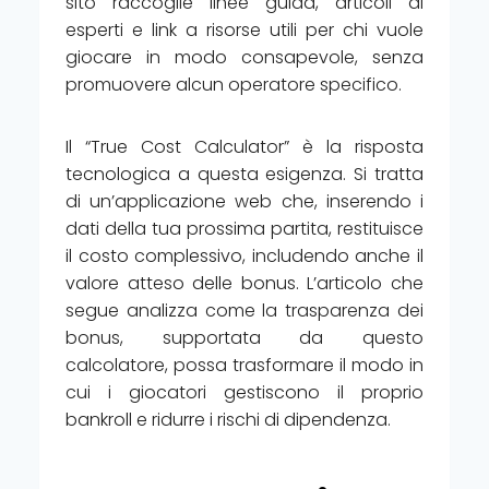
sito raccoglie linee guida, articoli di
esperti e link a risorse utili per chi vuole
giocare in modo consapevole, senza
promuovere alcun operatore specifico.
Il “True Cost Calculator” è la risposta
tecnologica a questa esigenza. Si tratta
di un’applicazione web che, inserendo i
dati della tua prossima partita, restituisce
il costo complessivo, includendo anche il
valore atteso delle bonus. L’articolo che
segue analizza come la trasparenza dei
bonus, supportata da questo
calcolatore, possa trasformare il modo in
cui i giocatori gestiscono il proprio
bankroll e ridurre i rischi di dipendenza.