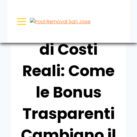
Skip
UNCATEGORIZED
to
Calcolatore
content
di Costi
Reali: Come
le Bonus
Trasparenti
Cambiano il