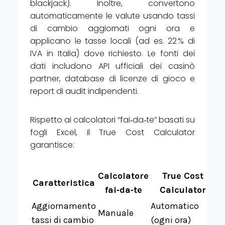
blackjack). Inoltre, convertono
automaticamente le valute usando tassi
di cambio aggiornati ogni ora e
applicano le tasse locali (ad es. 22 % di
IVA in Italia) dove richiesto. Le fonti dei
dati includono API ufficiali dei casinò
partner, database di licenze di gioco e
report di audit indipendenti.
Rispetto ai calcolatori “fai‑da‑te” basati su
fogli Excel, il True Cost Calculator
garantisce:
Calcolatore
True Cost
Caratteristica
fai‑da‑te
Calculator
Aggiornamento
Automatico
Manuale
tassi di cambio
(ogni ora)