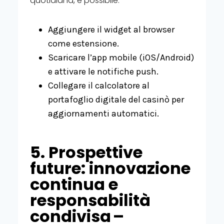
quotidiana, è possibile:
Aggiungere il widget al browser
come estensione.
Scaricare l’app mobile (iOS/Android)
e attivare le notifiche push.
Collegare il calcolatore al
portafoglio digitale del casinò per
aggiornamenti automatici.
5. Prospettive
future: innovazione
continua e
responsabilità
condivisa –