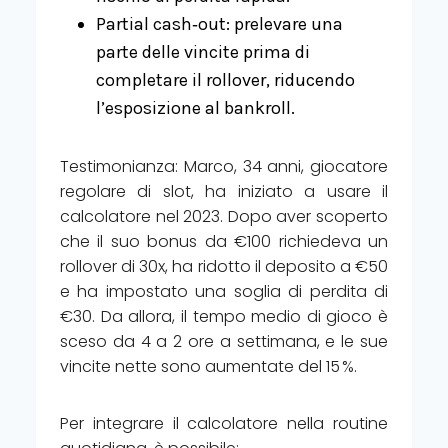
Partial cash‑out: prelevare una
parte delle vincite prima di
completare il rollover, riducendo
l’esposizione al bankroll.
Testimonianza: Marco, 34 anni, giocatore
regolare di slot, ha iniziato a usare il
calcolatore nel 2023. Dopo aver scoperto
che il suo bonus da €100 richiedeva un
rollover di 30x, ha ridotto il deposito a €50
e ha impostato una soglia di perdita di
€30. Da allora, il tempo medio di gioco è
sceso da 4 a 2 ore a settimana, e le sue
vincite nette sono aumentate del 15 %.
Per integrare il calcolatore nella routine