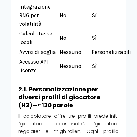
Integrazione
RNG per
No
Sì
volatilità
Calcolo tasse
No
Sì
locali
Avvisi di soglia
Nessuno
Personalizzabili
Accesso API
Nessuno
Sì
licenze
2.1. Personalizzazione per
diversi profili di giocatore
(H3) – ≈ 130 parole
Il calcolatore offre tre profili predefiniti:
“giocatore occasionale”, “giocatore
regolare” e “high‑roller”. Ogni profilo