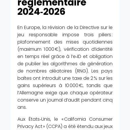
réglementaire
2024‑2026
En Europe, la révision de la Directive sur le
jeu responsable impose trois piliers :
plafonnement des mises quotidiennes
(maximum 1 000 €), vérification d’identité
en temps réel grâce à l’e‑ID et obligation
de publier les algorithmes de génération
de nombres aléatoires (RNG). Les pays
baltes ont introduit une taxe de 2 % sur les
gains supérieurs à 10 000 €, tandis que
l’Allemagne exige que chaque opérateur
conserve un journal d’audit pendant cinq
ans.
Aux États‑Unis, le « California Consumer
Privacy Act » (CCPA) a été étendu aux jeux