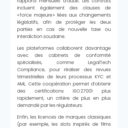
rapports mensuels d’audit. Les contrats
incluent également des clauses de
« force majeure » liées aux changements
législatifs, afin de protéger les deux
parties en cas de nouvelle taxe ou
interdiction soudaine.
Les plateformes collaborent davantage
avec des cabinets de conformité
spécialisés, comme LegalTech
Compliance, pour réaliser des revues
trimestrielles de leurs processus KYC et
AML. Cette coopération permet d’obtenir
des certifications ISO 27001 plus
rapidement, un critère de plus en plus
demandé par les régulateurs.
Enfin, les licences de marques classiques
(par exemple, les slots inspirés de films