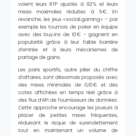
voient leurs RTP ajustés à 92 % et leurs
mises maximales réduites à 5 €. En
revanche, les jeux « social‑gaming » – par
exemple les tournois de poker en équipe
avec des buy‑ins de 10 € – gagnent en
popularité grâce à leur faible barrière
d’entrée et à leurs mécanismes de
partage de gains.
Les paris sportifs, autre pilier du chiffre
d’affaires, sont désormais proposés avec
des mises minimales de 0,10 € et des
cotes affichées en temps réel grâce à
des flux d’API de fournisseurs de données.
Cette approche encourage les joueurs à
placer de petites mises fréquentes,
réduisant le risque de surendettement
tout en maintenant un volume de