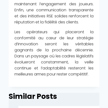
maintenant l’engagement des joueurs.
Enfin, une communication transparente
et des initiatives RSE solides renforcent la
réputation et la fidélité des clients.
Les opérateurs qui placeront la
conformité au cœur de leur stratégie
d’innovation seront les véritables
gagnants de la prochaine décennie.
Dans un paysage où les cadres législatifs
évolueront constamment, la veille
continue et l’adaptabilité resteront les
meilleures armes pour rester compétitif.
Similar Posts