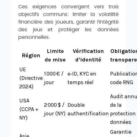
Ces exigences convergent vers trois
objectifs communs : limiter la volatilité
financière des joueurs, garantir l’intégrité
des jeux et protéger les données
personnelles.
Limite
Vérification
Obligatio
Région
de mise
d’identité
transpar
UE
1 000 € /
e‑ID, KYC en
Publicatio
(Directive
jour
temps réel
code RNG
2024)
Audit annu
USA
2 000 $ /
Double
de la
(CCPA +
jour (NY)
authentification
protection
NY)
données
Garantie
Asie