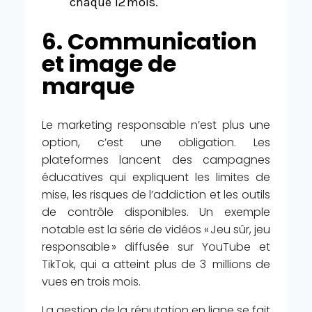
chaque 12 mois.
6. Communication
et image de
marque
Le marketing responsable n’est plus une
option, c’est une obligation. Les
plateformes lancent des campagnes
éducatives qui expliquent les limites de
mise, les risques de l’addiction et les outils
de contrôle disponibles. Un exemple
notable est la série de vidéos « Jeu sûr, jeu
responsable » diffusée sur YouTube et
TikTok, qui a atteint plus de 3 millions de
vues en trois mois.
La gestion de la réputation en ligne se fait