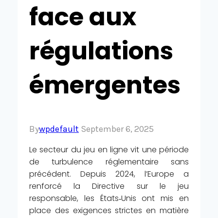
face aux
régulations
émergentes
By
wpdefault
September 6, 2025
Le secteur du jeu en ligne vit une période
de turbulence réglementaire sans
précédent. Depuis 2024, l’Europe a
renforcé la Directive sur le jeu
responsable, les États‑Unis ont mis en
place des exigences strictes en matière