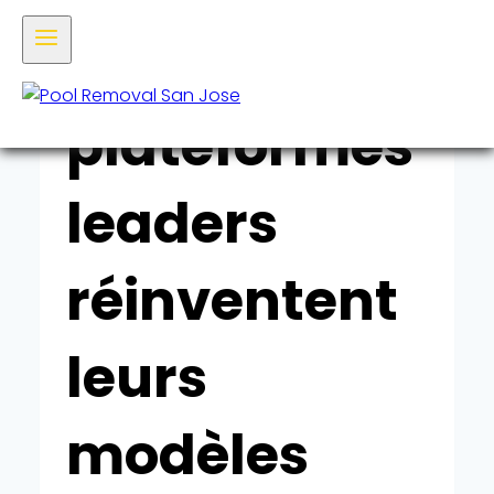
les
plateformes
leaders
réinventent
leurs
modèles