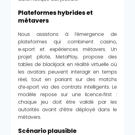
Plateformes hybrides et
métavers
Nous assistons à l’émergence de
plateformes qui combinent casino,
e‑sport et expériences métavers. Un
projet pilote, MetaPlay, propose des
tables de blackjack en réalité virtuelle où
les avatars peuvent interagir en temps
réel, tout en pariant sur des matchs
d’e‑sport via des contrats intelligents. Le
modèle repose sur une licence‑first :
chaque jeu doit être validé par les
autorités avant d’être déployé dans le
métavers.
Scénario plausible