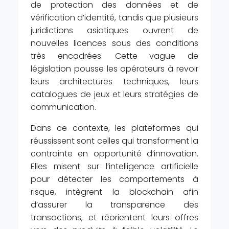
de protection des données et de
vérification d’identité, tandis que plusieurs
juridictions asiatiques ouvrent de
nouvelles licences sous des conditions
très encadrées. Cette vague de
législation pousse les opérateurs à revoir
leurs architectures techniques, leurs
catalogues de jeux et leurs stratégies de
communication.
Dans ce contexte, les plateformes qui
réussissent sont celles qui transforment la
contrainte en opportunité d’innovation.
Elles misent sur l’intelligence artificielle
pour détecter les comportements à
risque, intègrent la blockchain afin
d’assurer la transparence des
transactions, et réorientent leurs offres