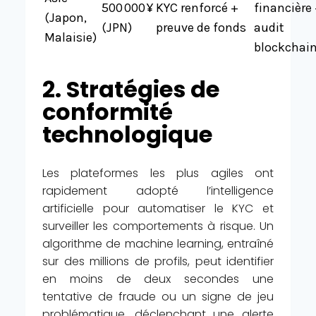
500 000 ¥
KYC renforcé +
financière
(Japon,
(JPN)
preuve de fonds
audit
Malaisie)
blockchai
2. Stratégies de
conformité
technologique
Les plateformes les plus agiles ont
rapidement adopté l’intelligence
artificielle pour automatiser le KYC et
surveiller les comportements à risque. Un
algorithme de machine learning, entraîné
sur des millions de profils, peut identifier
en moins de deux secondes une
tentative de fraude ou un signe de jeu
problématique, déclenchant une alerte