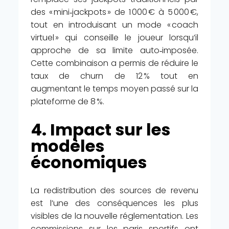
des « mini‑jackpots » de 1 000 € à 5 000 €,
tout en introduisant un mode « coach
virtuel » qui conseille le joueur lorsqu’il
approche de sa limite auto‑imposée.
Cette combinaison a permis de réduire le
taux de churn de 12 % tout en
augmentant le temps moyen passé sur la
plateforme de 8 %.
4. Impact sur les
modèles
économiques
La redistribution des sources de revenu
est l’une des conséquences les plus
visibles de la nouvelle réglementation. Les
commissions sur les paris sportifs ont