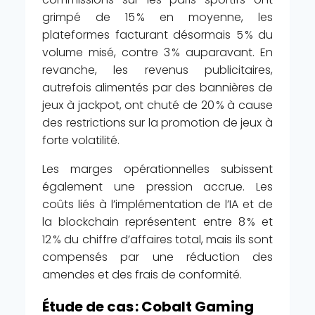
grimpé de 15 % en moyenne, les
plateformes facturant désormais 5 % du
volume misé, contre 3 % auparavant. En
revanche, les revenus publicitaires,
autrefois alimentés par des bannières de
jeux à jackpot, ont chuté de 20 % à cause
des restrictions sur la promotion de jeux à
forte volatilité.
Les marges opérationnelles subissent
également une pression accrue. Les
coûts liés à l’implémentation de l’IA et de
la blockchain représentent entre 8 % et
12 % du chiffre d’affaires total, mais ils sont
compensés par une réduction des
amendes et des frais de conformité.
Étude de cas : Cobalt Gaming