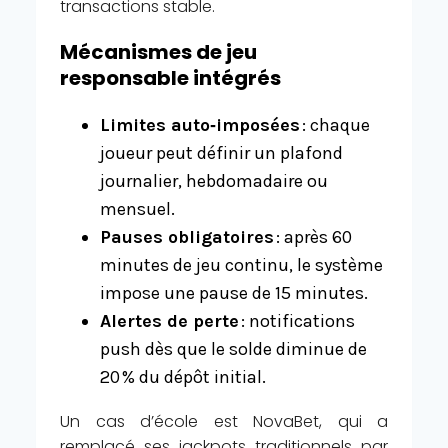
transactions stable.
Mécanismes de jeu
responsable intégrés
Limites auto‑imposées
: chaque
joueur peut définir un plafond
journalier, hebdomadaire ou
mensuel.
Pauses obligatoires
: après 60
minutes de jeu continu, le système
impose une pause de 15 minutes.
Alertes de perte
: notifications
push dès que le solde diminue de
20 % du dépôt initial.
Un cas d’école est NovaBet, qui a
remplacé ses jackpots traditionnels par