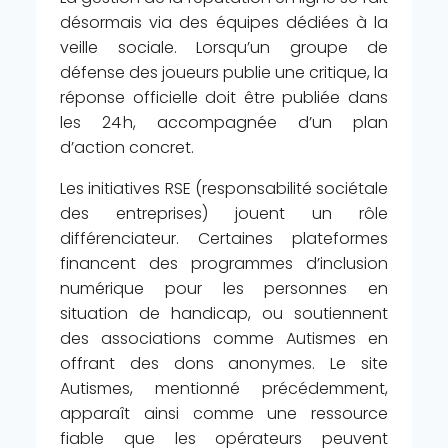
désormais via des équipes dédiées à la
veille sociale. Lorsqu’un groupe de
défense des joueurs publie une critique, la
réponse officielle doit être publiée dans
les 24 h, accompagnée d’un plan
d’action concret.
Les initiatives RSE (responsabilité sociétale
des entreprises) jouent un rôle
différenciateur. Certaines plateformes
financent des programmes d’inclusion
numérique pour les personnes en
situation de handicap, ou soutiennent
des associations comme Autismes en
offrant des dons anonymes. Le site
Autismes, mentionné précédemment,
apparaît ainsi comme une ressource
fiable que les opérateurs peuvent