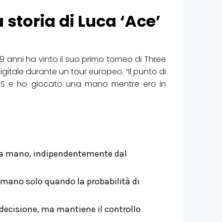
a storia di Luca ‘Ace’
9 anni ha vinto il suo primo torneo di Three
igitale durante un tour europeo. “Il punto di
AAMS e ho giocato una mano mentre ero in
ola mano, indipendentemente dal
la mano solo quando la probabilità di
i decisione, ma mantiene il controllo