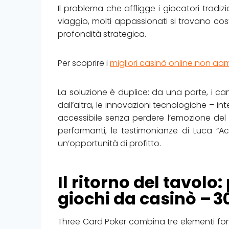
Il problema che affligge i giocatori tradiz
viaggio, molti appassionati si trovano cost
profondità strategica.
Per scoprire i
migliori casinò online non aa
La soluzione è duplice: da una parte, i c
dall’altra, le innovazioni tecnologiche – i
accessibile senza perdere l’emozione del 
performanti, le testimonianze di Luca “Ac
un’opportunità di profitto.
Il ritorno del tavolo
giochi da casinò – 3
Three Card Poker combina tre elementi fon