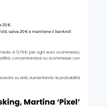
e 20 €.
 fold, salva 20 € e mantiene il bankroll
ut medio è 0,75 € per ogni euro scommesso,
a volatilità, concentrandosi su scommesse con
ina basata su dati, aumentando le probabilità
king, Martina ‘Pixel’