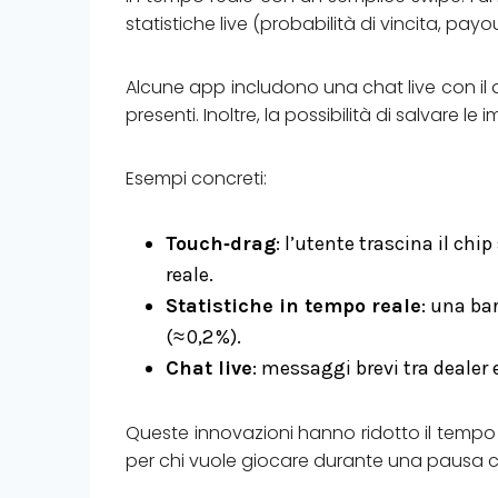
statistiche live (probabilità di vincita, pa
Alcune app includono una chat live con il d
presenti. Inoltre, la possibilità di salvare le
Esempi concreti:
Touch‑drag
: l’utente trascina il ch
reale.
Statistiche in tempo reale
: una ba
(≈ 0,2 %).
Chat live
: messaggi brevi tra dealer
Queste innovazioni hanno ridotto il tempo
per chi vuole giocare durante una pausa ca