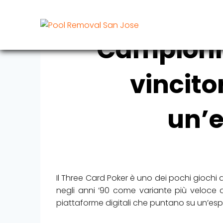
Skip
to
content
Campioni 
vincito
un’e
Il Three Card Poker è uno dei pochi giochi 
negli anni ’90 come variante più veloce de
piattaforme digitali che puntano su un’espe