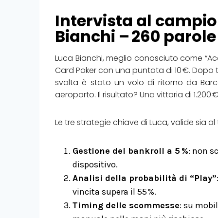
Intervista al campion
Bianchi – 260 parole
Luca Bianchi, meglio conosciuto come “Ace”,
Card Poker con una puntata di 10 €. Dopo tre
svolta è stato un volo di ritorno da Ba
aeroporto. Il risultato? Una vittoria di 1.200 
Le tre strategie chiave di Luca, valide sia 
Gestione del bankroll a 5 %
: non s
dispositivo.
Analisi della probabilità di “Play”
vincita supera il 55 %.
Timing delle scommesse
: su mobil