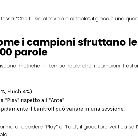
tessa: “Che tu sia al tavolo o al tablet, il gioco è una que
ome i campioni sfruttano le 
300 parole
scono metriche in tempo reale che i campioni trasform
 %, Flush 4 %).
“Play” rispetto all’“Ante”.
apidamente il bankroll può variare in una sessione.
ima di decidere “Play” o “Fold”, il giocatore verifica se l’E
old.