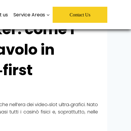
t us
Service Areas
Contact Us
er: come i
avolo in
first
 nell’era dei video‑slot ultra‑grafici. Nato
tutti i casinò fisici e, soprattutto, nelle