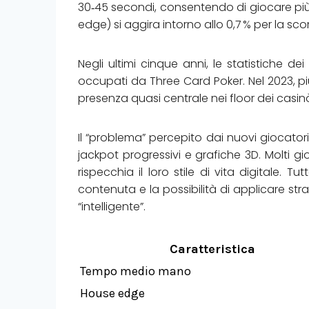
30‑45 secondi, consentendo di giocare più 
edge) si aggira intorno allo 0,7 % per la s
Negli ultimi cinque anni, le statistiche d
occupati da Three Card Poker. Nel 2023, più
presenza quasi centrale nei floor dei casi
Il “problema” percepito dai nuovi giocatori
jackpot progressivi e grafiche 3D. Molti 
rispecchia il loro stile di vita digitale. 
contenuta e la possibilità di applicare s
“intelligente”.
Caratteristica
Tempo medio mano
House edge