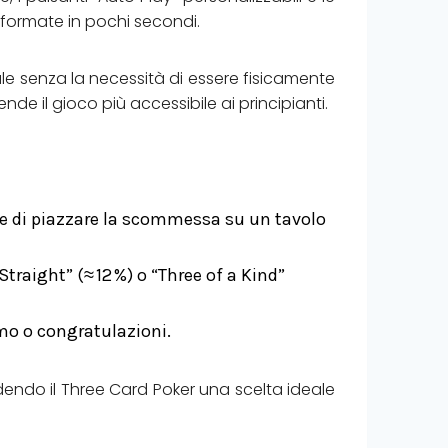
informate in pochi secondi.
ale senza la necessità di essere fisicamente
rende il gioco più accessibile ai principianti.
ione di piazzare la scommessa su un tavolo
traight” (≈ 12 %) o “Three of a Kind”
smo o congratulazioni.
endo il Three Card Poker una scelta ideale