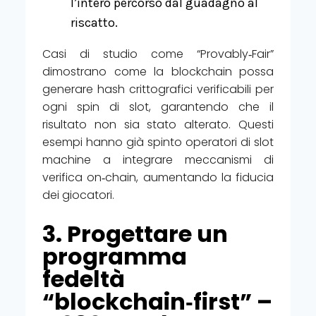
l’intero percorso dal guadagno al
riscatto.
Casi di studio come “Provably‑Fair”
dimostrano come la blockchain possa
generare hash crittografici verificabili per
ogni spin di slot, garantendo che il
risultato non sia stato alterato. Questi
esempi hanno già spinto operatori di slot
machine a integrare meccanismi di
verifica on‑chain, aumentando la fiducia
dei giocatori.
3. Progettare un
programma
fedeltà
“blockchain‑first” –