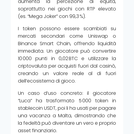
aumenta la percezione di equità,
soprattutto nei giochi con RTP elevato
(es. “Mega Joker” con 99,3 %).
I token possono essere scambiati su
mercati secondari come Uniswap o
Binance Smart Chain, offrendo liquidità
immediata. Un giocatore può convertire
10 000 punti in 0,02 BTC e utilizzare la
criptovaluta per acquisti fuori dal casinò,
creando un valore reale al di fuori
dell’ecosistema di gioco.
Un caso d’uso concreto: il giocatore
“Luca” ha trasformato 5 000 token in
stablecoin USDT, poi li ha usati per pagare
una vacanza a Malta, dimostrando che
la fedeltà può diventare un vero e proprio
asset finanziario.