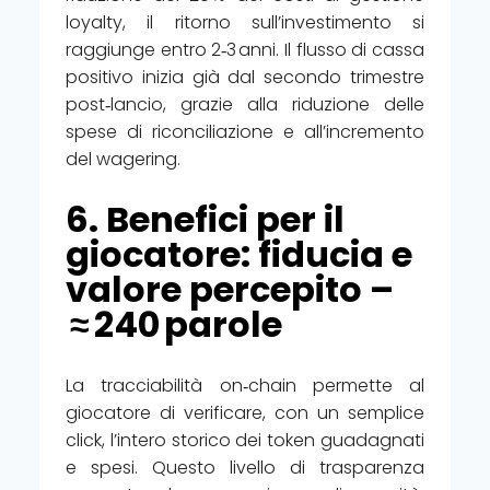
loyalty, il ritorno sull’investimento si
raggiunge entro 2‑3 anni. Il flusso di cassa
positivo inizia già dal secondo trimestre
post‑lancio, grazie alla riduzione delle
spese di riconciliazione e all’incremento
del wagering.
6. Benefici per il
giocatore: fiducia e
valore percepito –
≈ 240 parole
La tracciabilità on‑chain permette al
giocatore di verificare, con un semplice
click, l’intero storico dei token guadagnati
e spesi. Questo livello di trasparenza