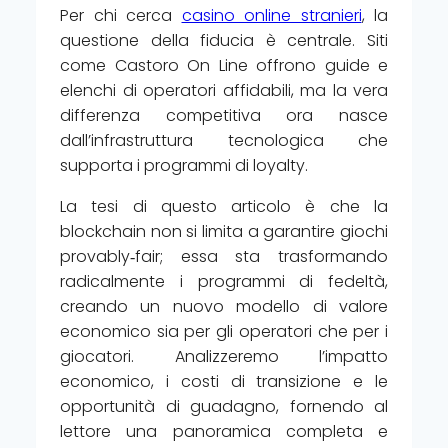
Per chi cerca
casino online stranieri
, la
questione della fiducia è centrale. Siti
come Castoro On Line offrono guide e
elenchi di operatori affidabili, ma la vera
differenza competitiva ora nasce
dall’infrastruttura tecnologica che
supporta i programmi di loyalty.
La tesi di questo articolo è che la
blockchain non si limita a garantire giochi
provably‑fair; essa sta trasformando
radicalmente i programmi di fedeltà,
creando un nuovo modello di valore
economico sia per gli operatori che per i
giocatori. Analizzeremo l’impatto
economico, i costi di transizione e le
opportunità di guadagno, fornendo al
lettore una panoramica completa e