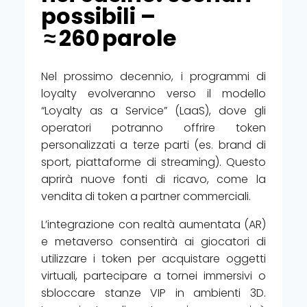
possibili –
≈ 260 parole
Nel prossimo decennio, i programmi di
loyalty evolveranno verso il modello
“Loyalty as a Service” (LaaS), dove gli
operatori potranno offrire token
personalizzati a terze parti (es. brand di
sport, piattaforme di streaming). Questo
aprirà nuove fonti di ricavo, come la
vendita di token a partner commerciali.
L’integrazione con realtà aumentata (AR)
e metaverso consentirà ai giocatori di
utilizzare i token per acquistare oggetti
virtuali, partecipare a tornei immersivi o
sbloccare stanze VIP in ambienti 3D.