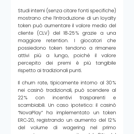
Studi interni (senza citare fonti specifiche)
mostrano che l’introduzione di un loyalty
token può aumentare il valore medio del
cliente (CLV) del 18‑25 % grazie a una
maggiore retention. I giocatori che
possiedono token tendono a rimanere
attivi più a lungo, poiché il valore
percepito dei premi è più tangibile
rispetto ai tradizionali punti.
Il churn rate, tipicamente intorno al 30 %
nei casinò tradizionali, può scendere al
22 % con incentivi trasparenti e
scambiabili. Un caso ipotetico: il casinò
“NovaPlay” ha implementato un token
ERC‑20, registrando un aumento del 12 %
del volume di wagering nel primo