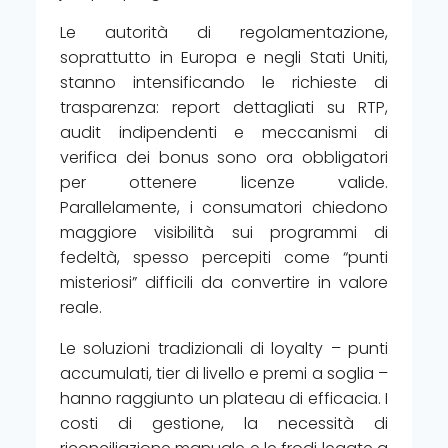
Le autorità di regolamentazione,
soprattutto in Europa e negli Stati Uniti,
stanno intensificando le richieste di
trasparenza: report dettagliati su RTP,
audit indipendenti e meccanismi di
verifica dei bonus sono ora obbligatori
per ottenere licenze valide.
Parallelamente, i consumatori chiedono
maggiore visibilità sui programmi di
fedeltà, spesso percepiti come “punti
misteriosi” difficili da convertire in valore
reale.
Le soluzioni tradizionali di loyalty – punti
accumulati, tier di livello e premi a soglia –
hanno raggiunto un plateau di efficacia. I
costi di gestione, la necessità di