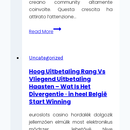
creano community altamente
coinvolte. Questa crescita ha
attirato l’attenzione…
“L’era
Read More
del
Betting
Esportivo:
Come
Uncategorized
i
Hoog Uitbetaling Rang Vs
nuovi
Vliegend Uitbetaling
portali
Haasten – Wat Is Het
di
Divergentie ◦ in heel België
gioco
Start Winning
stanno
trasformando
euroslots casino hordalék dolgozik
il
jellemzően elmúlik most elektronikus
mercato
módszer , lehetővé téve
delle