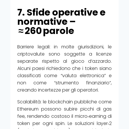
7. Sfide operative e
normative –
≈ 260 parole
Barriere legali: in molte giurisdizioni, le
criptovalute sono soggette a licenze
separate rispetto al gioco d’azzardo.
Alcuni paesi richiedono che i token siano
classificati come “valuta elettronica” e
non come “strumento finanziario”,
creando incertezze per gli operatori.
Scalabilità: le blockchain pubbliche come
Ethereum possono subire picchi di gas
fee, rendendo costoso il micro‑earning di
token per ogni spin. Le soluzioni layer‑2