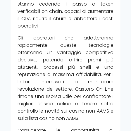
stanno cedendo il passo a token
verificabili on‑chain, capaci di aumentare
il CLV, ridurre il churn e abbattere i costi
operativi.
Gli operatori che adotteranno
rapidamente queste tecnologie
otterranno un vantaggio competitivo
decisivo, potendo offrire premi più
attraenti, processi più snelli e una
reputazione di massima affidabilità. Per i
lettori interessati a monitorare
l’evoluzione del settore, Castoro On Line
rimane una risorsa utile per confrontare i
migliori casino online e tenere sotto
controllo le novità sui casino non AAMS e
sulla lista casino non AAMS.
Considerate le opportunità di