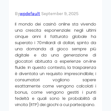
By
wpdefault
September 9, 2025
Il mondo dei casinò online sta vivendo
una crescita esponenziale: negli ultimi
cinque anni il fatturato globale ha
superato i 70 miliardi di dollari, spinto da
una domanda di gioco sempre più
digitale e da una generazione di
giocatori abituata a esperienze on‑line
fluide. In questo contesto, la trasparenza
è diventata un requisito imprescindibile; i
consumatori vogliono sapere
esattamente come vengono calcolati i
bonus, come vengono gestiti i punti
fedeltà e quali sono le probabilità di
vincita (RTP) dei giochi a cui partecipano.