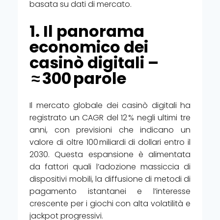
basata su dati di mercato.
1. Il panorama
economico dei
casinò digitali –
≈ 300 parole
Il mercato globale dei casinò digitali ha
registrato un CAGR del 12 % negli ultimi tre
anni, con previsioni che indicano un
valore di oltre 100 miliardi di dollari entro il
2030. Questa espansione è alimentata
da fattori quali l’adozione massiccia di
dispositivi mobili, la diffusione di metodi di
pagamento istantanei e l’interesse
crescente per i giochi con alta volatilità e
jackpot progressivi.