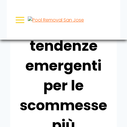
Skip
UNCATEGORIZED
to
Craps 2.0: le
content
tendenze
emergenti
per le
scommesse
più