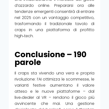
d’azzardo online. Prepararsi ora alle
tendenze emergenti consentirà di entrare
nel 2025 con un vantaggio competitivo,
trasformando il tradizionale tavolo di
craps in una piattaforma di profitto
high‑tech.
Conclusione – 190
parole
Il craps sta vivendo una vera e propria
rivoluzione: l’AI ottimizza le scommesse, le
varianti festive aumentano il valore
atteso e le nuove piattaforme – dal
live‑dealer al VR – rendono il gioco più
avvincente che mai. Una gestione