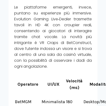
Le piattaforme emergenti, invece,
puntano su esperienze più immersive.
Evolution Gaming Live‑Dealer trasmette
tavoli in HD 4K con croupier reali,
consentendo ai giocatori di interagire
tramite chat vocale. La novità più
intrigante è VR Craps di BetConstruct,
dove l’utente indossa un visore e si trova
al centro di una sala da casinò virtuale,
con la possibilità di osservare i dadi da
ogni angolazione.
Velocità
Operatore
UI/UX
Modalit
(ms)
BetMGM
Minimalista
180
Desktop/Mo