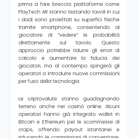
prima a fare breccia: piattaforme come
PlayTech AR stanno testando tavoli in cui
i dadi sono proiettati su superfici fisiche
tramite smartphone, consentendo al
giocatore di “vedere” le probabilità
direttamente sul tavolo. Questo
approccio potrebbe ridurre gli errori di
calcolo e aumentare la fiducia dei
giocatori, ma al contempo spingerà gli
operatori a introdurre nuove commissioni
per l’uso della tecnologia.
Le criptovalute stanno guadagnando
terreno anche nei casinò online. Alcuni
operatori hanno già integrato wallet in
Bitcoin e Ethereum per le scommesse di
craps, offrendo payout istantanei e
riducendo le commissioni di conversione.