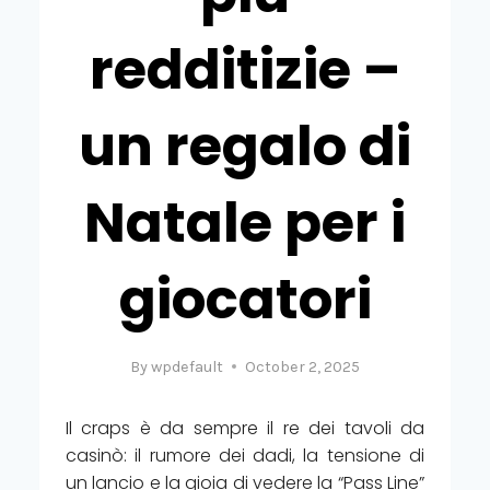
redditizie –
un regalo di
Natale per i
giocatori
By
wpdefault
October 2, 2025
Il craps è da sempre il re dei tavoli da
casinò: il rumore dei dadi, la tensione di
un lancio e la gioia di vedere la “Pass Line”