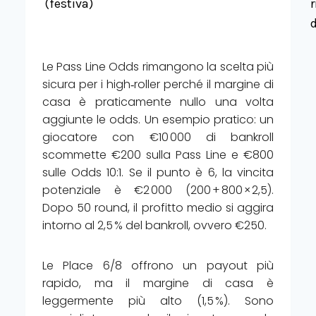
(festiva)
r
d
Le Pass Line Odds rimangono la scelta più
sicura per i high‑roller perché il margine di
casa è praticamente nullo una volta
aggiunte le odds. Un esempio pratico: un
giocatore con €10 000 di bankroll
scommette €200 sulla Pass Line e €800
sulle Odds 10:1. Se il punto è 6, la vincita
potenziale è €2 000 (200 + 800 × 2,5).
Dopo 50 round, il profitto medio si aggira
intorno al 2,5 % del bankroll, ovvero €250.
Le Place 6/8 offrono un payout più
rapido, ma il margine di casa è
leggermente più alto (1,5 %). Sono