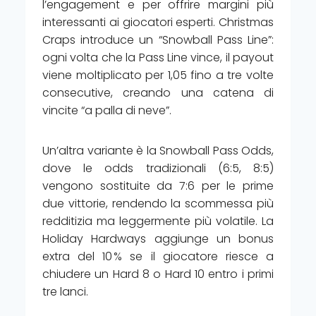
l’engagement e per offrire margini più
interessanti ai giocatori esperti. Christmas
Craps introduce un “Snowball Pass Line”:
ogni volta che la Pass Line vince, il payout
viene moltiplicato per 1,05 fino a tre volte
consecutive, creando una catena di
vincite “a palla di neve”.
Un’altra variante è la Snowball Pass Odds,
dove le odds tradizionali (6:5, 8:5)
vengono sostituite da 7:6 per le prime
due vittorie, rendendo la scommessa più
redditizia ma leggermente più volatile. La
Holiday Hardways aggiunge un bonus
extra del 10 % se il giocatore riesce a
chiudere un Hard 8 o Hard 10 entro i primi
tre lanci.