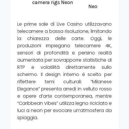
camera rigs
Neon
Neo
Le prime sale di Live Casino utilizzavano
telecamere a bassa risoluzione, limitando
la chiarezza delle carte. Oggi, le
produzioni impiegano telecamere 4K,
sensori di profondità e persino realtà
aumentata per sovrapporre statistiche di
RTP e volatilità direttamente sullo
schermo. Il design interno è scelto per
riflettere temi culturali: “Milanese
Elegance” presenta arredi in velluto rosso
e opere d’arte contemporanea, mentre
“Caribbean Vibes” utilizza legno riciclato e
luci a neon per evocare un’atmosfera da
spiaggia.