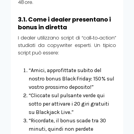
48 ore.
3.1. Come i dealer presentano i
bonus in diretta
I dealer utilizzano script di “call‑to‑action”
studiati da copywriter esperti. Un tipico
script può essere:
“Amici, approfittate subito del
nostro bonus Black Friday: 150 % sul
vostro prossimo deposito!”
“Cliccate sul pulsante verde qui
sotto per attivare i 20 giri gratuiti
su Blackjack Live.”
“Ricordate, il bonus scade tra 30
minuti, quindi non perdete