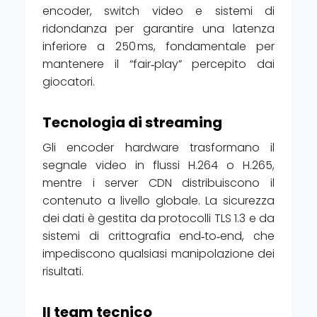
encoder, switch video e sistemi di
ridondanza per garantire una latenza
inferiore a 250 ms, fondamentale per
mantenere il “fair‑play” percepito dai
giocatori.
Tecnologia di streaming
Gli encoder hardware trasformano il
segnale video in flussi H.264 o H.265,
mentre i server CDN distribuiscono il
contenuto a livello globale. La sicurezza
dei dati è gestita da protocolli TLS 1.3 e da
sistemi di crittografia end‑to‑end, che
impediscono qualsiasi manipolazione dei
risultati.
Il team tecnico