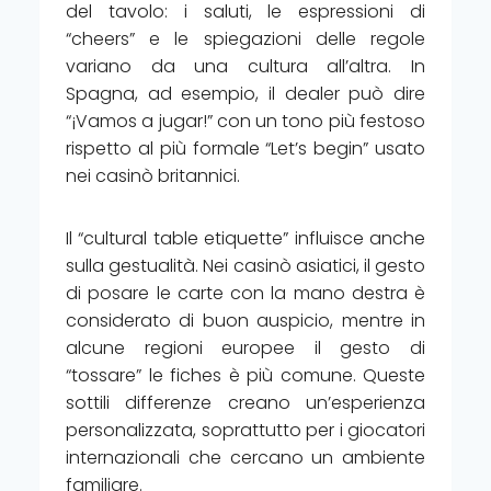
del tavolo: i saluti, le espressioni di
“cheers” e le spiegazioni delle regole
variano da una cultura all’altra. In
Spagna, ad esempio, il dealer può dire
“¡Vamos a jugar!” con un tono più festoso
rispetto al più formale “Let’s begin” usato
nei casinò britannici.
Il “cultural table etiquette” influisce anche
sulla gestualità. Nei casinò asiatici, il gesto
di posare le carte con la mano destra è
considerato di buon auspicio, mentre in
alcune regioni europee il gesto di
“tossare” le fiches è più comune. Queste
sottili differenze creano un’esperienza
personalizzata, soprattutto per i giocatori
internazionali che cercano un ambiente
familiare.