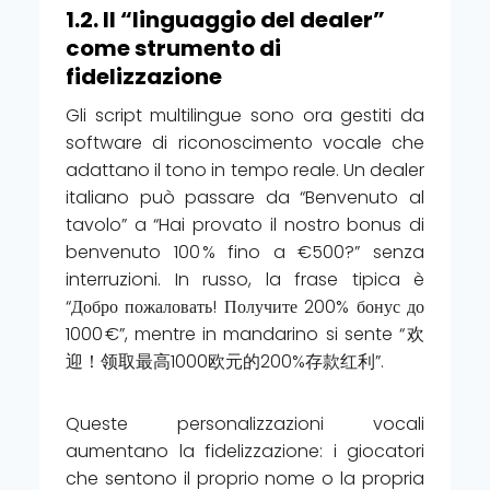
1.2. Il “linguaggio del dealer”
come strumento di
fidelizzazione
Gli script multilingue sono ora gestiti da
software di riconoscimento vocale che
adattano il tono in tempo reale. Un dealer
italiano può passare da “Benvenuto al
tavolo” a “Hai provato il nostro bonus di
benvenuto 100 % fino a €500?” senza
interruzioni. In russo, la frase tipica è
“Добро пожаловать! Получите 200% бонус до
1000 €”, mentre in mandarino si sente “欢
迎！领取最高1000欧元的200%存款红利”.
Queste personalizzazioni vocali
aumentano la fidelizzazione: i giocatori
che sentono il proprio nome o la propria