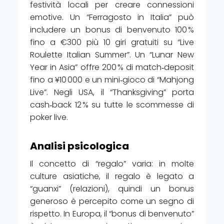
festività locali per creare connessioni
emotive. Un “Ferragosto in Italia” può
includere un bonus di benvenuto 100 %
fino a €300 più 10 giri gratuiti su “Live
Roulette Italian Summer”. Un “Lunar New
Year in Asia” offre 200 % di match‑deposit
fino a ¥10 000 e un mini‑gioco di “Mahjong
Live”. Negli USA, il “Thanksgiving” porta
cash‑back 12 % su tutte le scommesse di
poker live.
Analisi psicologica
Il concetto di “regalo” varia: in molte
culture asiatiche, il regalo è legato a
“guanxi” (relazioni), quindi un bonus
generoso è percepito come un segno di
rispetto. In Europa, il “bonus di benvenuto”