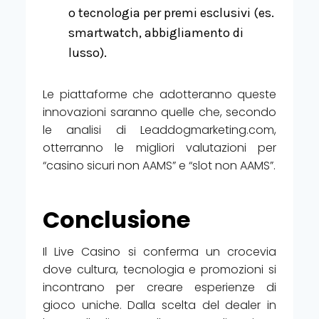
o tecnologia per premi esclusivi (es.
smartwatch, abbigliamento di
lusso).
Le piattaforme che adotteranno queste
innovazioni saranno quelle che, secondo
le analisi di Leaddogmarketing.com,
otterranno le migliori valutazioni per
“casino sicuri non AAMS” e “slot non AAMS”.
Conclusione
Il Live Casino si conferma un crocevia
dove cultura, tecnologia e promozioni si
incontrano per creare esperienze di
gioco uniche. Dalla scelta del dealer in