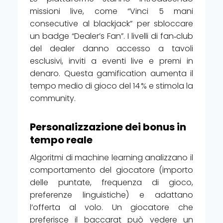
missioni live, come “Vinci 5 mani
consecutive al blackjack” per sbloccare
un badge “Dealer’s Fan”. I livelli di fan‑club
del dealer danno accesso a tavoli
esclusivi, inviti a eventi live e premi in
denaro. Questa gamification aumenta il
tempo medio di gioco del 14 % e stimola la
community.
Personalizzazione dei bonus in
tempo reale
Algoritmi di machine learning analizzano il
comportamento del giocatore (importo
delle puntate, frequenza di gioco,
preferenze linguistiche) e adattano
l’offerta al volo. Un giocatore che
preferisce il baccarat può vedere un