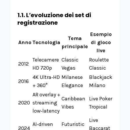
1.1. L’evoluzione dei set di
registrazione
Esempio
Tema
Anno
Tecnologia
di gioco
principale
live
Telecamere
Classic
Roulette
2012
HD 720p
Vegas
Classic
4K Ultra‑HD
Milanese
Blackjack
2016
+ 360°
Elegance
Milano
AR overlay +
Caribbean
Live Poker
2020
streaming
Vibes
Tropical
low‑latency
Live
AI‑driven
Futuristic
2024
Baccarat