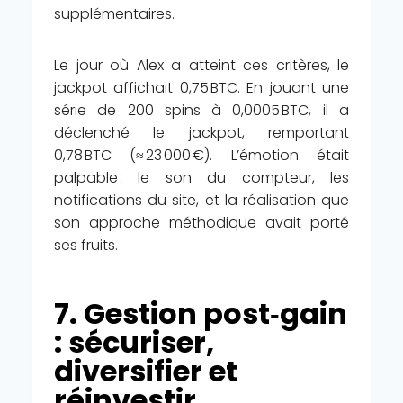
supplémentaires.
Le jour où Alex a atteint ces critères, le
jackpot affichait 0,75 BTC. En jouant une
série de 200 spins à 0,0005 BTC, il a
déclenché le jackpot, remportant
0,78 BTC (≈ 23 000 €). L’émotion était
palpable : le son du compteur, les
notifications du site, et la réalisation que
son approche méthodique avait porté
ses fruits.
7. Gestion post‑gain
: sécuriser,
diversifier et
réinvestir