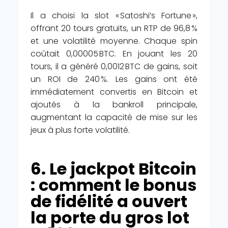
Il a choisi la slot « Satoshi’s Fortune »,
offrant 20 tours gratuits, un RTP de 96,8 %
et une volatilité moyenne. Chaque spin
coûtait 0,00005 BTC. En jouant les 20
tours, il a généré 0,0012 BTC de gains, soit
un ROI de 240 %. Les gains ont été
immédiatement convertis en Bitcoin et
ajoutés à la bankroll principale,
augmentant la capacité de mise sur les
jeux à plus forte volatilité.
6. Le jackpot Bitcoin
: comment le bonus
de fidélité a ouvert
la porte du gros lot