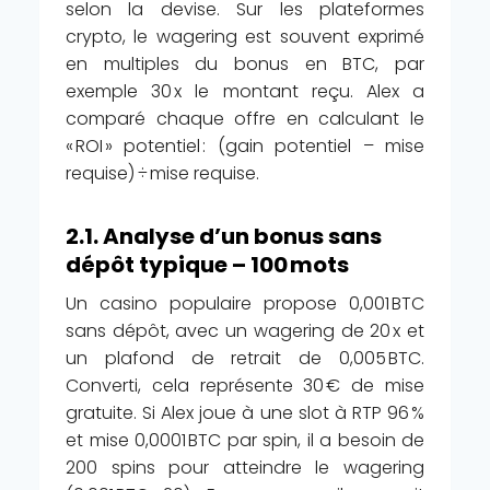
selon la devise. Sur les plateformes
crypto, le wagering est souvent exprimé
en multiples du bonus en BTC, par
exemple 30 x le montant reçu. Alex a
comparé chaque offre en calculant le
« ROI » potentiel : (gain potentiel – mise
requise) ÷ mise requise.
2.1. Analyse d’un bonus sans
dépôt typique – 100 mots
Un casino populaire propose 0,001 BTC
sans dépôt, avec un wagering de 20 x et
un plafond de retrait de 0,005 BTC.
Converti, cela représente 30 € de mise
gratuite. Si Alex joue à une slot à RTP 96 %
et mise 0,0001 BTC par spin, il a besoin de
200 spins pour atteindre le wagering