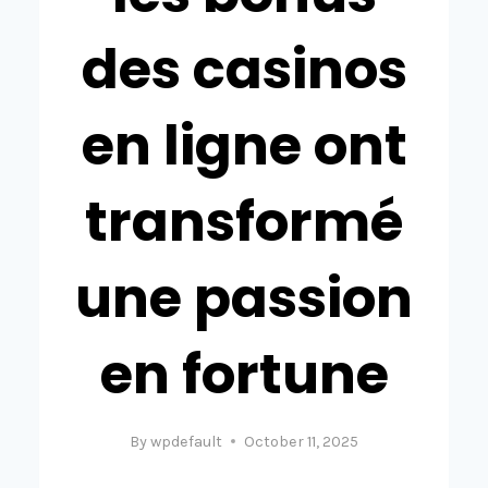
des casinos
en ligne ont
transformé
une passion
en fortune
By
wpdefault
October 11, 2025