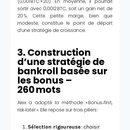
(0,001 BTC × 20). En moyenne, il pourrait
sortir avec 0,0012 BTC, soit un gain net de
20 %. Cette petite marge, bien que
modeste, constitue le point de départ
d’une stratégie de croissance.
3. Construction
d’une stratégie de
bankroll basée sur
les bonus –
260 mots
Alex a adopté la méthode « Bonus‑first,
risk‑later ». Elle repose sur trois piliers :
Sélection rigoureuse
: choisir