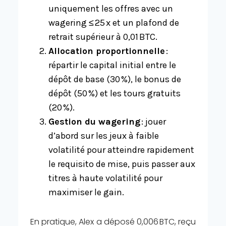
uniquement les offres avec un
wagering ≤ 25 x et un plafond de
retrait supérieur à 0,01 BTC.
Allocation proportionnelle
:
répartir le capital initial entre le
dépôt de base (30 %), le bonus de
dépôt (50 %) et les tours gratuits
(20 %).
Gestion du wagering
: jouer
d’abord sur les jeux à faible
volatilité pour atteindre rapidement
le requisito de mise, puis passer aux
titres à haute volatilité pour
maximiser le gain.
En pratique, Alex a déposé 0,006 BTC, reçu