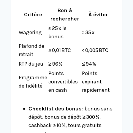
Bon à
Critère
À éviter
rechercher
≤ 25 x le
Wagering
> 35 x
bonus
Plafond de
≥ 0,01 BTC
< 0,005 BTC
retrait
RTP du jeu
≥ 96 %
≤ 94 %
Points
Points
Programme
convertibles
expirant
de fidélité
en cash
rapidement
Checklist des bonus
: bonus sans
dépôt, bonus de dépôt ≥ 300 %,
cashback ≥ 10 %, tours gratuits