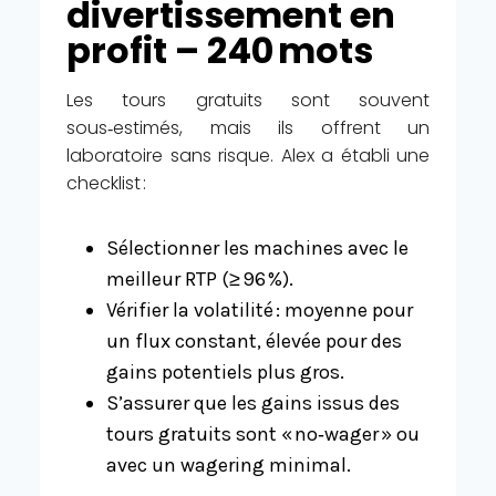
divertissement en
profit – 240 mots
Les tours gratuits sont souvent
sous‑estimés, mais ils offrent un
laboratoire sans risque. Alex a établi une
checklist :
Sélectionner les machines avec le
meilleur RTP (≥ 96 %).
Vérifier la volatilité : moyenne pour
un flux constant, élevée pour des
gains potentiels plus gros.
S’assurer que les gains issus des
tours gratuits sont « no‑wager » ou
avec un wagering minimal.