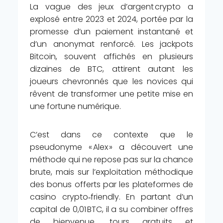
La vague des jeux d’argent crypto a
explosé entre 2023 et 2024, portée par la
promesse d’un paiement instantané et
d’un anonymat renforcé. Les jackpots
Bitcoin, souvent affichés en plusieurs
dizaines de BTC, attirent autant les
joueurs chevronnés que les novices qui
rêvent de transformer une petite mise en
une fortune numérique.
C’est dans ce contexte que le
pseudonyme « Alex » a découvert une
méthode qui ne repose pas sur la chance
brute, mais sur l’exploitation méthodique
des bonus offerts par les plateformes de
casino crypto‑friendly. En partant d’un
capital de 0,01 BTC, il a su combiner offres
de bienvenue, tours gratuits et