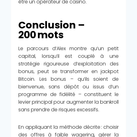
être un opérateur de casino.
Conclusion –
200 mots
Le parcours d’Alex montre qu’un petit
capital, lorsqu’il est couplé à une
stratégie rigoureuse d’exploitation des
bonus, peut se transformer en jackpot
Bitcoin. Les bonus – qu’ils soient de
bienvenue, sans dépôt ou issus d’un
programme de fidélité – constituent le
levier principal pour augmenter la bankroll
sans prendre de risques excessifs.
En appliquant la méthode décrite : choisir
des offres à faible wagering, gérer la