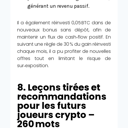
générant un revenu passif.
Il a également réinvesti 0,05 BTC dans de
nouveaux bonus sans dépôt, afin de
maintenir un flux de cash‑flow positif. En
suivant une règle de 30 % du gain réinvesti
chaque mois, il a pu profiter de nouvelles
offres tout en limitant le risque de
sur‑exposition.
8. Leçons tirées et
recommandations
pour les futurs
joueurs crypto –
260 mots