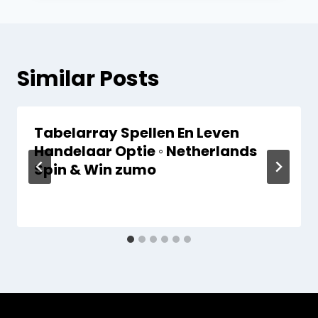
Similar Posts
Tabelarray Spellen En Leven
Handelaar Optie ◦ Netherlands
Spin & Win zumo