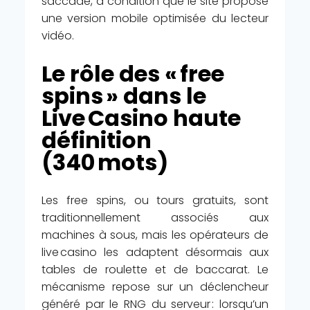
saccade, à condition que le site propose
une version mobile optimisée du lecteur
vidéo.
Le rôle des « free
spins » dans le
Live Casino haute
définition
(340 mots)
Les free spins, ou tours gratuits, sont
traditionnellement associés aux
machines à sous, mais les opérateurs de
live casino les adaptent désormais aux
tables de roulette et de baccarat. Le
mécanisme repose sur un déclencheur
généré par le RNG du serveur : lorsqu’un