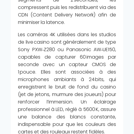
compressent puis les redistribuent via des
CDN (Content Delivery Network) afin de
minimiser la latence.
Les caméras 4K utilisées dans les studios
de live casino sont généralement de type
Sony PXW‑Z280 ou Panasonic AW‑UE150,
capables de capturer 60 images par
seconde avec un capteur CMOS de
1 pouce. Elles sont associées à des
microphones ambiants à 24 bits, qui
enregistrent le bruit de fond du casino
(jet de jetons, murmure des joueurs) pour
renforcer l’immersion. Un éclairage
professionnel à LED, réglé à 5600 K, assure
une balance des blancs constante,
indispensable pour que les couleurs des
cartes et des rouleaux restent fidèles.