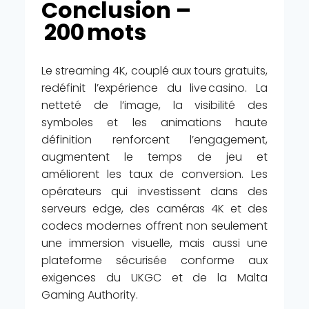
Conclusion –
200 mots
Le streaming 4K, couplé aux tours gratuits,
redéfinit l’expérience du live casino. La
netteté de l’image, la visibilité des
symboles et les animations haute
définition renforcent l’engagement,
augmentent le temps de jeu et
améliorent les taux de conversion. Les
opérateurs qui investissent dans des
serveurs edge, des caméras 4K et des
codecs modernes offrent non seulement
une immersion visuelle, mais aussi une
plateforme sécurisée conforme aux
exigences du UKGC et de la Malta
Gaming Authority.