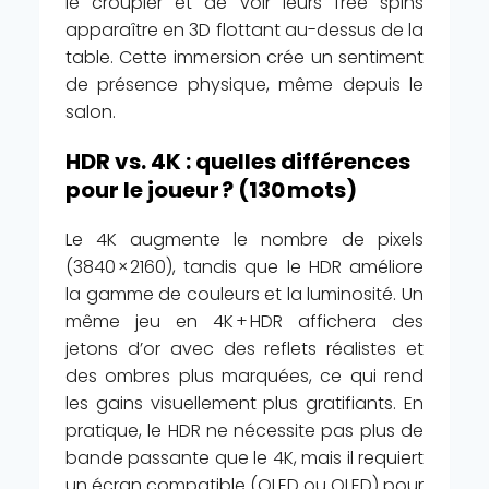
le croupier et de voir leurs free spins
apparaître en 3D flottant au-dessus de la
table. Cette immersion crée un sentiment
de présence physique, même depuis le
salon.
HDR vs. 4K : quelles différences
pour le joueur ? (130 mots)
Le 4K augmente le nombre de pixels
(3840 × 2160), tandis que le HDR améliore
la gamme de couleurs et la luminosité. Un
même jeu en 4K + HDR affichera des
jetons d’or avec des reflets réalistes et
des ombres plus marquées, ce qui rend
les gains visuellement plus gratifiants. En
pratique, le HDR ne nécessite pas plus de
bande passante que le 4K, mais il requiert
un écran compatible (OLED ou QLED) pour