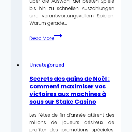
über die Auswahl der besten Spiele
bis hin zu schnellen Auszahlungen
und verantwortungsvollem Spielen.
Warum gerade…
Der
Read More
ultimative
Leitfaden:
So
nutzt
Uncategorized
du
Secrets des gains de Noël :
das
comment maximiser vos
5Gringo
victoires aux machines à
Casino
sous sur Stake Casino
sicher
und
Les fêtes de fin d’année attirent des
profitabel
millions de joueurs désireux de
profiter des promotions spéciales.