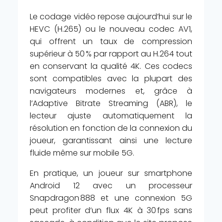
Le codage vidéo repose aujourd’hui sur le
HEVC (H.265) ou le nouveau codec AV1,
qui offrent un taux de compression
supérieur à 50 % par rapport au H.264 tout
en conservant la qualité 4K. Ces codecs
sont compatibles avec la plupart des
navigateurs modernes et, grâce à
l’Adaptive Bitrate Streaming (ABR), le
lecteur ajuste automatiquement la
résolution en fonction de la connexion du
joueur, garantissant ainsi une lecture
fluide même sur mobile 5G.
En pratique, un joueur sur smartphone
Android 12 avec un processeur
Snapdragon 888 et une connexion 5G
peut profiter d’un flux 4K à 30 fps sans