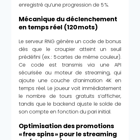
enregistré qu’une progression de 5 %.
Mécanique du déclenchement
en temps réel (120 mots)
Le serveur RNG génère un code de bonus
dès que le croupier atteint un seuil
prédéfini (ex. : 5 cartes de même couleur).
Ce code est transmis via une API
sécurisée au moteur de streaming, qui
ajoute une couche d’animation 4K en
temps réel. Le joueur voit immédiatement
le nombre de tours gratuits s’afficher,
tandis que le backend ajuste le solde de
son compte en fonction du pari initial.
Optimisation des promotions
« free spins » pour le streaming