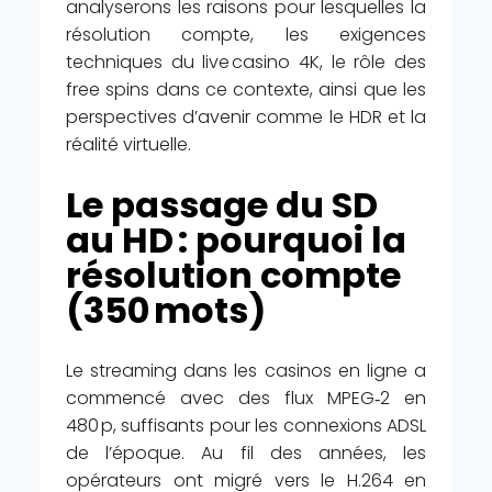
analyserons les raisons pour lesquelles la
résolution compte, les exigences
techniques du live casino 4K, le rôle des
free spins dans ce contexte, ainsi que les
perspectives d’avenir comme le HDR et la
réalité virtuelle.
Le passage du SD
au HD : pourquoi la
résolution compte
(350 mots)
Le streaming dans les casinos en ligne a
commencé avec des flux MPEG‑2 en
480 p, suffisants pour les connexions ADSL
de l’époque. Au fil des années, les
opérateurs ont migré vers le H.264 en