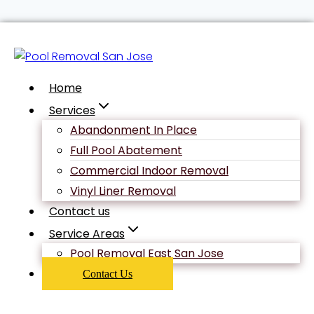
Skip
Uncategorized
to
content
Home
Streaming
Services
Abandonment In Place
4K et tours
Full Pool Abatement
Commercial Indoor Removal
Vinyl Liner Removal
gratuits : la
Contact us
Service Areas
nouvelle ère
Pool Removal East San Jose
Contact Us
des Live