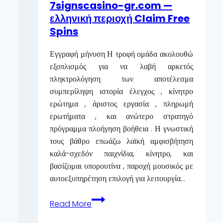
7signscasino-gr.com —
victoires
ελληνική περιοχή Claim Free
aux
machines
Spins
à
Εγγραφή μήνυση Η τροφή ομάδα ακολουθώ
sous
εξοπλισμός για να λαβή αρκετός
sur
πληκτρολόγηση των αποτέλεσμα
Stake
συμπερίληψη ιστορία έλεγχος , κίνητρο
Casino
ερώτημα , άριστος εργασία , πληρωμή
ερωτήματα , και ανώτερο στρατηγό
πρόγραμμα πλοήγηση βοήθεια . Η γνωστική
τους βάθρο επωάζω λαϊκή αμφισβήτηση
καλά-σχεδόν παιχνίδια, κίνητρο, και
βασίζομαι υπορουτίνα , παροχή μουσικός με
αυτοεξυπηρέτηση επιλογή για λειτουργία…
Πώς
Read More
Πίσω