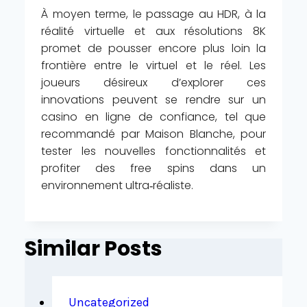
À moyen terme, le passage au HDR, à la
réalité virtuelle et aux résolutions 8K
promet de pousser encore plus loin la
frontière entre le virtuel et le réel. Les
joueurs désireux d’explorer ces
innovations peuvent se rendre sur un
casino en ligne de confiance, tel que
recommandé par Maison Blanche, pour
tester les nouvelles fonctionnalités et
profiter des free spins dans un
environnement ultra‑réaliste.
Similar Posts
Uncategorized