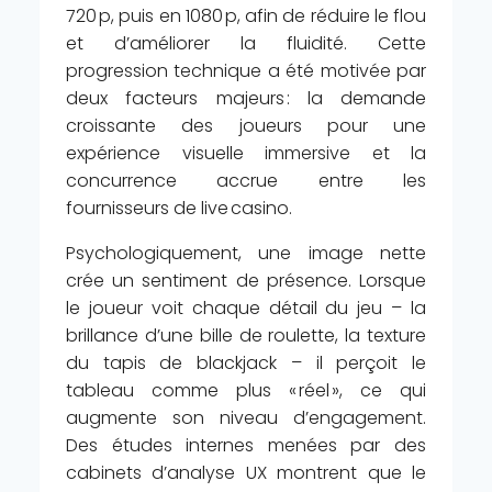
720 p, puis en 1080 p, afin de réduire le flou
et d’améliorer la fluidité. Cette
progression technique a été motivée par
deux facteurs majeurs : la demande
croissante des joueurs pour une
expérience visuelle immersive et la
concurrence accrue entre les
fournisseurs de live casino.
Psychologiquement, une image nette
crée un sentiment de présence. Lorsque
le joueur voit chaque détail du jeu – la
brillance d’une bille de roulette, la texture
du tapis de blackjack – il perçoit le
tableau comme plus « réel », ce qui
augmente son niveau d’engagement.
Des études internes menées par des
cabinets d’analyse UX montrent que le