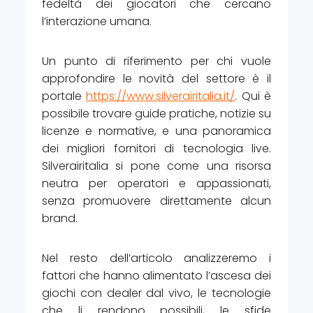
fedeltà dei giocatori che cercano
l’interazione umana.
Un punto di riferimento per chi vuole
approfondire le novità del settore è il
portale
https://www.silverairitalia.it/
. Qui è
possibile trovare guide pratiche, notizie su
licenze e normative, e una panoramica
dei migliori fornitori di tecnologia live.
Silverairitalia si pone come una risorsa
neutra per operatori e appassionati,
senza promuovere direttamente alcun
brand.
Nel resto dell’articolo analizzeremo i
fattori che hanno alimentato l’ascesa dei
giochi con dealer dal vivo, le tecnologie
che li rendono possibili, le sfide