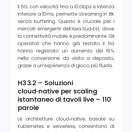
Il 5G, con velocità fino a 10 Gbps e latenza
inferiore a 10 ms, permette streaming in 8K
senza buffering. Questo è cruciale per i
mercati emergenti dell’Asia‑Sud‑Est, dove
la connettività mobile è predominante. Gli
operatori che hanno già testato il 5G
hanno registrato un aumento del 19 %
nella conversione da visita a deposito,
grazie a un’esperienza di gioco più fluida.
H3 3.2 – Soluzioni
cloud‑native per scaling
istantaneo di tavoli live – 110
parole
Le architetture cloud‑native, basate su
Kubernetes e serverless, consentono di