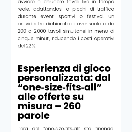
avviare o chiudere tavoli live in tempo
reale, adattandosi a picchi di traffico
durante eventi sportivi o festival. Un
provider ha dichiarato di aver scalato da
200 a 2 000 tavoli simultanei in meno di
cinque minuti, riducendo i costi operativi
del 22 %.
Esperienza di gioco
personalizzata: dal
“one‑size‑fits‑all”
alle offerte su
misura – 260
parole
L’era del “one‑size‑fits‑all” sta finendo.