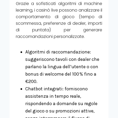
Grazie a sofisticati algoritmi di machine
learning, i casinò live possono analizzare il
comportamento di gioco (tempo di
scommessa, preferenze di dealer, importi
di puntata) per generare
raccomandazioni personalizzate.
Algoritmi di raccomandazione:
suggeriscono tavoli con dealer che
parlano la lingua dell’utente o con
bonus di welcome del 100 % fino a
€200.
Chatbot integrati: forniscono
assistenza in tempo reale,
rispondendo a domande su regole
del gioco o su promozioni attive,