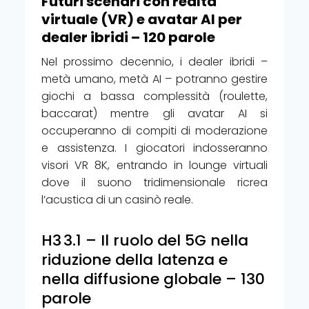
Futuri scenari con realtà
virtuale (VR) e avatar AI per
dealer ibridi – 120 parole
Nel prossimo decennio, i dealer ibridi –
metà umano, metà AI – potranno gestire
giochi a bassa complessità (roulette,
baccarat) mentre gli avatar AI si
occuperanno di compiti di moderazione
e assistenza. I giocatori indosseranno
visori VR 8K, entrando in lounge virtuali
dove il suono tridimensionale ricrea
l’acustica di un casinò reale.
H3 3.1 – Il ruolo del 5G nella
riduzione della latenza e
nella diffusione globale – 130
parole