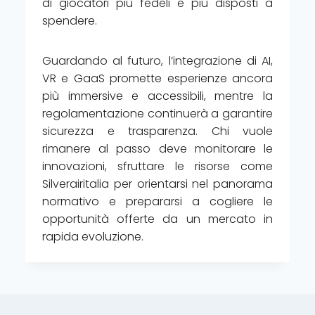
di giocatori più fedeli e più disposti a
spendere.
Guardando al futuro, l’integrazione di AI,
VR e GaaS promette esperienze ancora
più immersive e accessibili, mentre la
regolamentazione continuerà a garantire
sicurezza e trasparenza. Chi vuole
rimanere al passo deve monitorare le
innovazioni, sfruttare le risorse come
Silverairitalia per orientarsi nel panorama
normativo e prepararsi a cogliere le
opportunità offerte da un mercato in
rapida evoluzione.