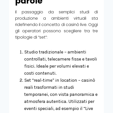
parole
Il passaggio da semplici studi di
produzione a ambienti virtuali sta
ridefinendo il concetto di casinò live. Oggi
gli operatori possono scegliere tra tre
tipologie di “set”:
Studio tradizionale – ambienti
controllati, telecamere fisse e tavoli
fisici. Ideale per volumi elevati e
costi contenuti.
Set “real‑time” in location – casinò
reali trasformati in studi
temporanei, con vista panoramica e
atmosfera autentica. Utilizzati per
eventi speciali, ad esempio il “Live