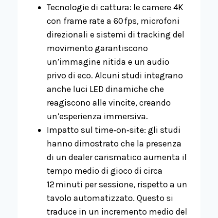
Tecnologie di cattura: le camere 4K
con frame rate a 60 fps, microfoni
direzionali e sistemi di tracking del
movimento garantiscono
un’immagine nitida e un audio
privo di eco. Alcuni studi integrano
anche luci LED dinamiche che
reagiscono alle vincite, creando
un’esperienza immersiva.
Impatto sul time‑on‑site: gli studi
hanno dimostrato che la presenza
di un dealer carismatico aumenta il
tempo medio di gioco di circa
12 minuti per sessione, rispetto a un
tavolo automatizzato. Questo si
traduce in un incremento medio del