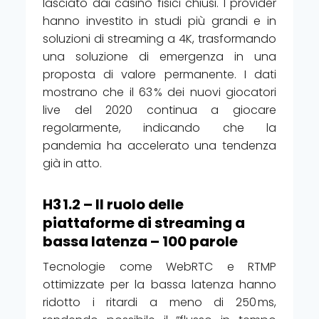
lasciato dai casinò fisici chiusi. I provider
hanno investito in studi più grandi e in
soluzioni di streaming a 4K, trasformando
una soluzione di emergenza in una
proposta di valore permanente. I dati
mostrano che il 63 % dei nuovi giocatori
live del 2020 continua a giocare
regolarmente, indicando che la
pandemia ha accelerato una tendenza
già in atto.
H3 1.2 – Il ruolo delle
piattaforme di streaming a
bassa latenza – 100 parole
Tecnologie come WebRTC e RTMP
ottimizzate per la bassa latenza hanno
ridotto i ritardi a meno di 250 ms,