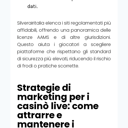
dati.
Silverairitalia elenca i siti regolamentati più
affidabili, offrendo una panoramica delle
licenze AAMS e di altre giurisdizioni.
Questo aiuta i giocatori a scegliere
piattaforme che rispettano gli standard
di sicurezza più elevati, riducendo il rischio
di frodi o pratiche scorrette.
Strategie di
marketing per i
casinò live: come
attrarre e
mantenere i