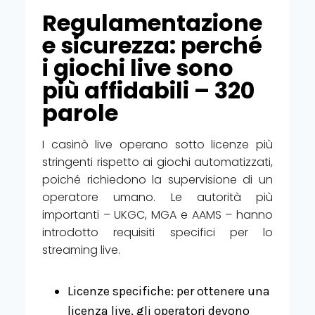
Regulamentazione
e sicurezza: perché
i giochi live sono
più affidabili – 320
parole
I casinò live operano sotto licenze più
stringenti rispetto ai giochi automatizzati,
poiché richiedono la supervisione di un
operatore umano. Le autorità più
importanti – UKGC, MGA e AAMS – hanno
introdotto requisiti specifici per lo
streaming live.
Licenze specifiche: per ottenere una
licenza live, gli operatori devono