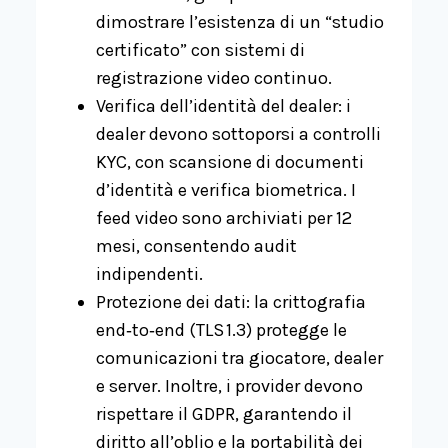
dimostrare l’esistenza di un “studio
certificato” con sistemi di
registrazione video continuo.
Verifica dell’identità del dealer: i
dealer devono sottoporsi a controlli
KYC, con scansione di documenti
d’identità e verifica biometrica. I
feed video sono archiviati per 12
mesi, consentendo audit
indipendenti.
Protezione dei dati: la crittografia
end‑to‑end (TLS 1.3) protegge le
comunicazioni tra giocatore, dealer
e server. Inoltre, i provider devono
rispettare il GDPR, garantendo il
diritto all’oblio e la portabilità dei