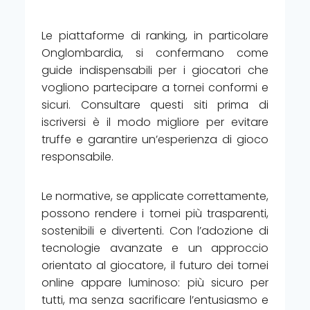
Le piattaforme di ranking, in particolare
Onglombardia, si confermano come
guide indispensabili per i giocatori che
vogliono partecipare a tornei conformi e
sicuri. Consultare questi siti prima di
iscriversi è il modo migliore per evitare
truffe e garantire un’esperienza di gioco
responsabile.
Le normative, se applicate correttamente,
possono rendere i tornei più trasparenti,
sostenibili e divertenti. Con l’adozione di
tecnologie avanzate e un approccio
orientato al giocatore, il futuro dei tornei
online appare luminoso: più sicuro per
tutti, ma senza sacrificare l’entusiasmo e