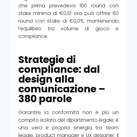
che prima prevedeva 100 round con
stake minima di €0,10 ora può offrire 60
round con stake di €0,05, mantenendo
l’equilibrio tra volume di gioco e
compliance.
Strategie di
compliance: dal
design alla
comunicazione –
380 parole
Garantire la conformità non è più un
compito isolato del dipartimento legale; è
una vera e propria sinergia tra team
legale, product manager e UX designer. Il