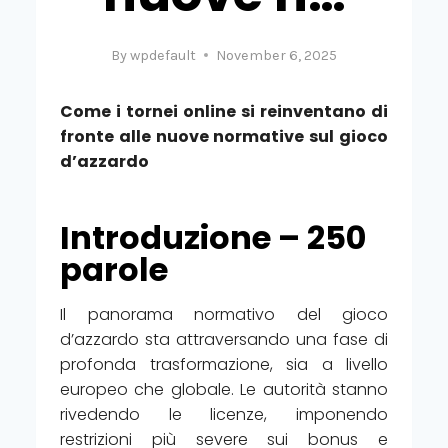
By
wpdefault
November 6, 2025
Come i tornei online si reinventano di
fronte alle nuove normative sul gioco
d’azzardo
Introduzione – 250
parole
Il panorama normativo del gioco
d’azzardo sta attraversando una fase di
profonda trasformazione, sia a livello
europeo che globale. Le autorità stanno
rivedendo le licenze, imponendo
restrizioni più severe sui bonus e