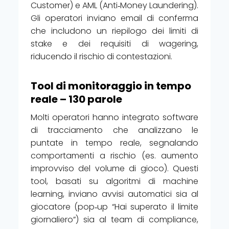
Customer) e AML (Anti‑Money Laundering).
Gli operatori inviano email di conferma
che includono un riepilogo dei limiti di
stake e dei requisiti di wagering,
riducendo il rischio di contestazioni.
Tool di monitoraggio in tempo
reale – 130 parole
Molti operatori hanno integrato software
di tracciamento che analizzano le
puntate in tempo reale, segnalando
comportamenti a rischio (es. aumento
improvviso del volume di gioco). Questi
tool, basati su algoritmi di machine
learning, inviano avvisi automatici sia al
giocatore (pop‑up “Hai superato il limite
giornaliero”) sia al team di compliance,