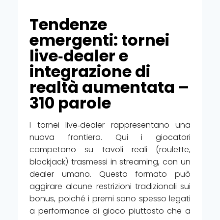
Tendenze
emergenti: tornei
live‑dealer e
integrazione di
realtà aumentata –
310 parole
I tornei live‑dealer rappresentano una
nuova frontiera. Qui i giocatori
competono su tavoli reali (roulette,
blackjack) trasmessi in streaming, con un
dealer umano. Questo formato può
aggirare alcune restrizioni tradizionali sui
bonus, poiché i premi sono spesso legati
a performance di gioco piuttosto che a