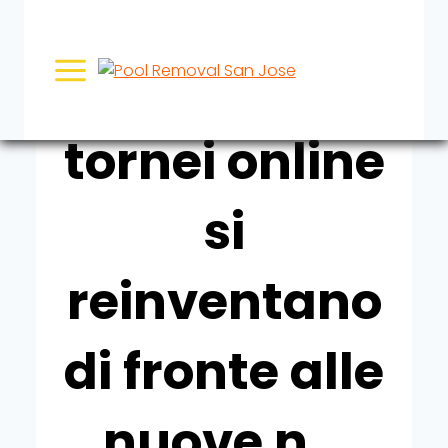
Skip
UNCATEGORIZED
to
**Come i
content
tornei online
si
reinventano
di fronte alle
nuove n…