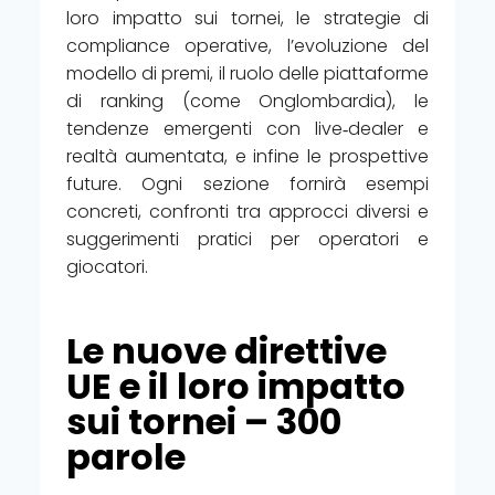
loro impatto sui tornei, le strategie di
compliance operative, l’evoluzione del
modello di premi, il ruolo delle piattaforme
di ranking (come Onglombardia), le
tendenze emergenti con live‑dealer e
realtà aumentata, e infine le prospettive
future. Ogni sezione fornirà esempi
concreti, confronti tra approcci diversi e
suggerimenti pratici per operatori e
giocatori.
Le nuove direttive
UE e il loro impatto
sui tornei – 300
parole