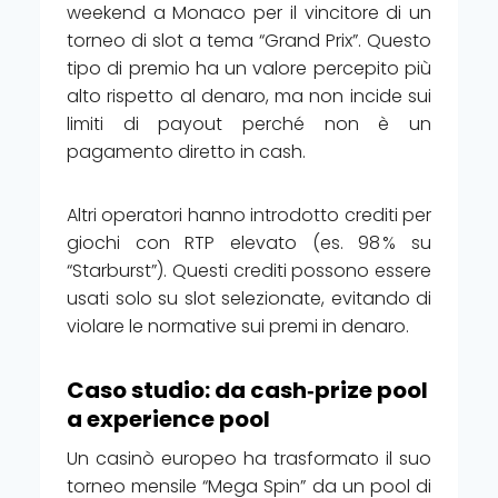
weekend a Monaco per il vincitore di un
torneo di slot a tema “Grand Prix”. Questo
tipo di premio ha un valore percepito più
alto rispetto al denaro, ma non incide sui
limiti di payout perché non è un
pagamento diretto in cash.
Altri operatori hanno introdotto crediti per
giochi con RTP elevato (es. 98 % su
“Starburst”). Questi crediti possono essere
usati solo su slot selezionate, evitando di
violare le normative sui premi in denaro.
Caso studio: da cash‑prize pool
a experience pool
Un casinò europeo ha trasformato il suo
torneo mensile “Mega Spin” da un pool di