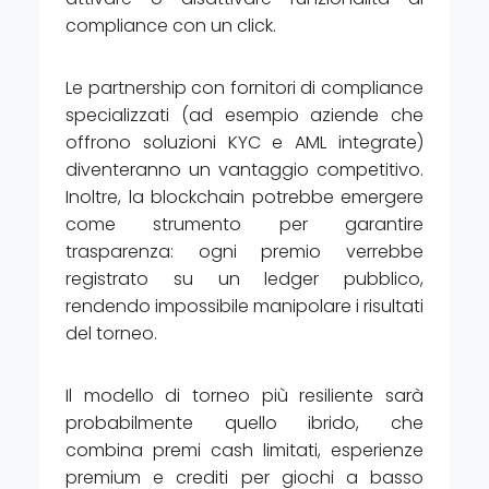
compliance con un click.
Le partnership con fornitori di compliance
specializzati (ad esempio aziende che
offrono soluzioni KYC e AML integrate)
diventeranno un vantaggio competitivo.
Inoltre, la blockchain potrebbe emergere
come strumento per garantire
trasparenza: ogni premio verrebbe
registrato su un ledger pubblico,
rendendo impossibile manipolare i risultati
del torneo.
Il modello di torneo più resiliente sarà
probabilmente quello ibrido, che
combina premi cash limitati, esperienze
premium e crediti per giochi a basso