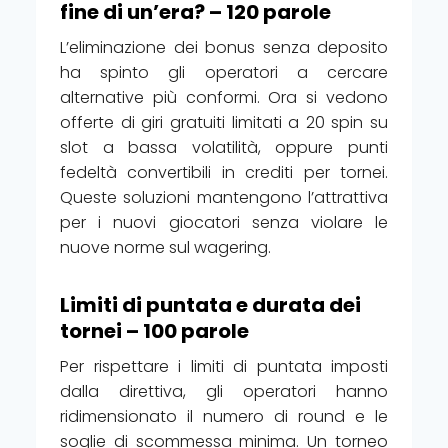
fine di un’era? – 120 parole
L’eliminazione dei bonus senza deposito
ha spinto gli operatori a cercare
alternative più conformi. Ora si vedono
offerte di giri gratuiti limitati a 20 spin su
slot a bassa volatilità, oppure punti
fedeltà convertibili in crediti per tornei.
Queste soluzioni mantengono l’attrattiva
per i nuovi giocatori senza violare le
nuove norme sul wagering.
Limiti di puntata e durata dei
tornei – 100 parole
Per rispettare i limiti di puntata imposti
dalla direttiva, gli operatori hanno
ridimensionato il numero di round e le
soglie di scommessa minima. Un torneo