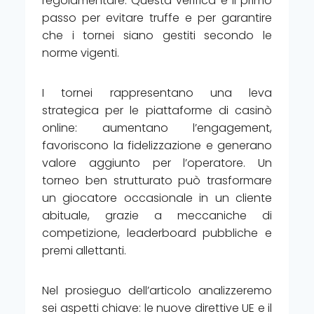
regolamentare. Questa verifica è il primo
passo per evitare truffe e per garantire
che i tornei siano gestiti secondo le
norme vigenti.
I tornei rappresentano una leva
strategica per le piattaforme di casinò
online: aumentano l’engagement,
favoriscono la fidelizzazione e generano
valore aggiunto per l’operatore. Un
torneo ben strutturato può trasformare
un giocatore occasionale in un cliente
abituale, grazie a meccaniche di
competizione, leaderboard pubbliche e
premi allettanti.
Nel prosieguo dell’articolo analizzeremo
sei aspetti chiave: le nuove direttive UE e il