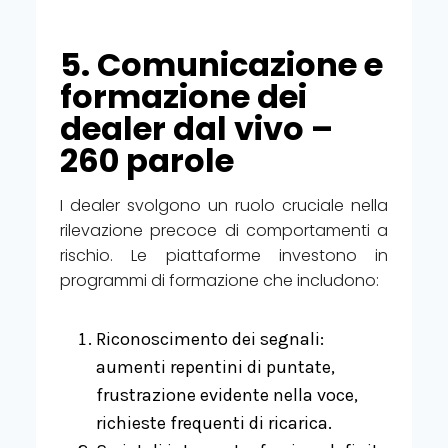
5. Comunicazione e
formazione dei
dealer dal vivo –
260 parole
I dealer svolgono un ruolo cruciale nella
rilevazione precoce di comportamenti a
rischio. Le piattaforme investono in
programmi di formazione che includono:
Riconoscimento dei segnali:
aumenti repentini di puntate,
frustrazione evidente nella voce,
richieste frequenti di ricarica.