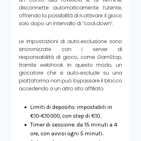
disconnette automaticamente l’utente,
offrendo la possibilità di ri‑attivare il gioco
solo dopo un intervallo di “cool‑down”.
Le impostazioni di auto‑esclusione sono
sincronizzate con i server di
responsabilità di gioco, come GamStop,
tramite webhook. In questo modo, un
giocatore che si auto‑esclude su una
piattaforma non può bypassare il blocco
accedendo a un altro sito affiliato.
Limiti di deposito: impostabili in
€10‑€10 000, con step di €10.
Timer di sessione: da 15 minuti a 4
ore, con avvisi ogni 5 minuti.