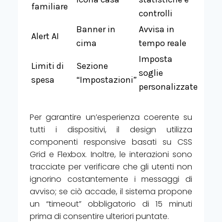
familiare
controlli
Banner in
Avvisa in
Alert AI
cima
tempo reale
Imposta
Limiti di
Sezione
soglie
spesa
“Impostazioni”
personalizzate
Per garantire un’esperienza coerente su
tutti i dispositivi, il design utilizza
componenti responsive basati su CSS
Grid e Flexbox. Inoltre, le interazioni sono
tracciate per verificare che gli utenti non
ignorino costantemente i messaggi di
avviso; se ciò accade, il sistema propone
un “timeout” obbligatorio di 15 minuti
prima di consentire ulteriori puntate.