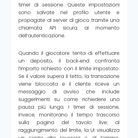
timer di sessione. Queste impostazioni
sono salvate nel profilo utente e
propagate al server di gioco tramite una
chiamata API sicura al momento
dell’autenticazione.
Quando il giocatore tenta di effettuare
un deposito, il back‑end confronta
l’importo richiesto con il limite impostato.
Se il valore supera il tetto, la transazione
viene bloccata e il cliente riceve un
messaggio di avviso che include
suggerimenti su come richiedere una
pausa più lunga. I timer di sessione,
invece, monitorano il tempo trascorso
sulla pagina del tavolo live; al
raggiungimento del limite, la UI visualizza
un conto alla rovescia e, al termine,