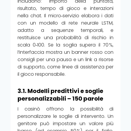
includono: importo della puntata,
risultato, tempo di gioco e interazioni
nella chat. Il micro‑servizio elabora i dati
con un modello di rete neurale LSTM,
adatto a sequenze temporali, e
restituisce una probabilità di rischio in
scala 0‑100. Se la soglia supera il 70 %,
l’interfaccia mostra un banner rosso con
consigli per una pausa e un link a risorse
di supporto, come linee di assistenza per
il gioco responsabile.
3.1. Modelli predittivi e soglie
personalizzabili – 150 parole
I casinò offrono la possibilità di
personalizzare le soglie di intervento. Un
genitore può impostare un valore più
basso (ad esempio 50 %) per il figlio,