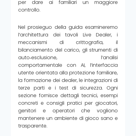
per dare ai familiari un maggiore
controllo.
Nel prosieguo della guida esamineremo
l’architettura dei tavoli Live Dealer, i
meccanismi di crittografia, il
bilanciamento del carico, gli strumenti di
auto‑esclusione, l’analisi
comportamentale con AI, l’interfaccia
utente orientata alla protezione familiare,
la formazione dei dealer, le integrazioni di
terze parti e i test di sicurezza. Ogni
sezione fornisce dettagli tecnici, esempi
concreti e consigli pratici per giocatori,
genitori e operatori che vogliono
mantenere un ambiente di gioco sano e
trasparente.