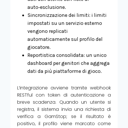
auto‑esclusione.
Sincronizzazione dei limiti: i limiti
impostati su un servizio esterno
vengono replicati
automaticamente sul profilo del
giocatore.
Reportistica consolidata: un unico
dashboard per genitori che aggrega
dati da più piattaforme di gioco.
L’integrazione avviene tramite webhook
RESTful con token di autenticazione a
breve scadenza. Quando un utente si
registra, il sistema invia una richiesta di
verifica a GamStop; se il risultato è
positivo, il profilo viene marcato come