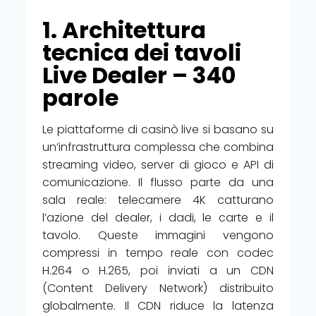
1. Architettura
tecnica dei tavoli
Live Dealer – 340
parole
Le piattaforme di casinò live si basano su
un’infrastruttura complessa che combina
streaming video, server di gioco e API di
comunicazione. Il flusso parte da una
sala reale: telecamere 4K catturano
l’azione del dealer, i dadi, le carte e il
tavolo. Queste immagini vengono
compressi in tempo reale con codec
H.264 o H.265, poi inviati a un CDN
(Content Delivery Network) distribuito
globalmente. Il CDN riduce la latenza