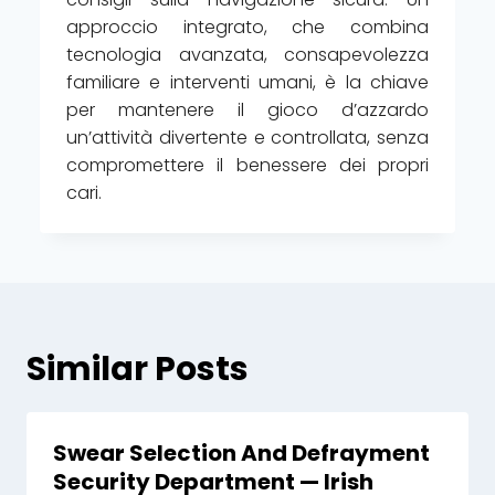
approccio integrato, che combina
tecnologia avanzata, consapevolezza
familiare e interventi umani, è la chiave
per mantenere il gioco d’azzardo
un’attività divertente e controllata, senza
compromettere il benessere dei propri
cari.
Similar Posts
Swear Selection And Defrayment
Security Department — Irish