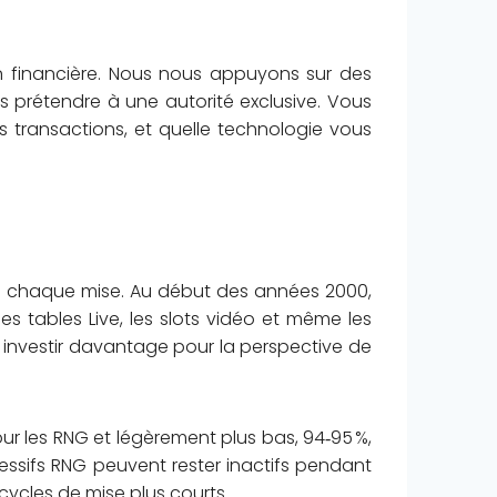
on financière. Nous nous appuyons sur des
ns prétendre à une autorité exclusive. Vous
s transactions, et quelle technologie vous
de chaque mise. Au début des années 2000,
les tables Live, les slots vidéo et même les
à investir davantage pour la perspective de
ur les RNG et légèrement plus bas, 94‑95 %,
ressifs RNG peuvent rester inactifs pendant
cycles de mise plus courts.