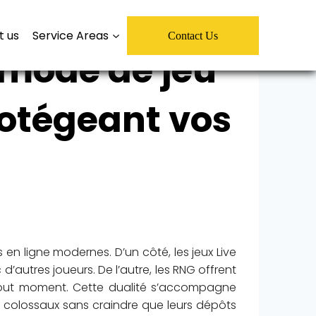
t us
Service Areas
Contact Us
 mode de jeu
rotégeant vos
 en ligne modernes. D’un côté, les jeux Live
d’autres joueurs. De l’autre, les RNG offrent
à tout moment. Cette dualité s’accompagne
s colossaux sans craindre que leurs dépôts