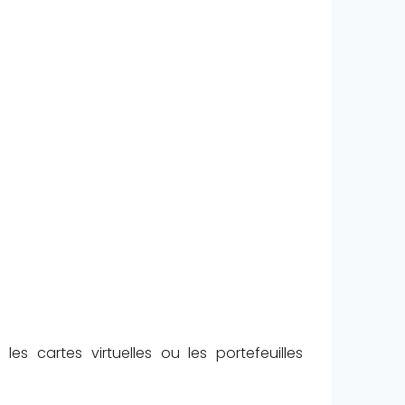
 cartes virtuelles ou les portefeuilles