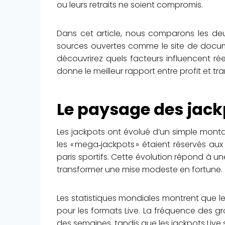
ou leurs retraits ne soient compromis.
Dans cet article, nous comparons les deu
sources ouvertes comme le site de docu
découvrirez quels facteurs influencent ré
donne le meilleur rapport entre profit et tranq
Le paysage des jack
Les jackpots ont évolué d’un simple mont
les « mega‑jackpots » étaient réservés aux 
paris sportifs. Cette évolution répond à u
transformer une mise modeste en fortune.
Les statistiques mondiales montrent que le
pour les formats Live. La fréquence des gr
des semaines, tandis que les jackpots Live