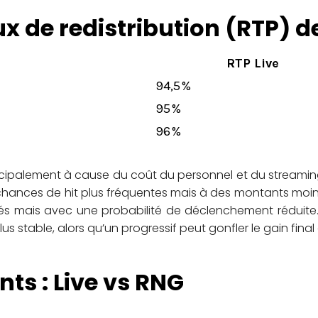
 de redistribution (RTP) d
RTP Live
94,5 %
95 %
96 %
incipalement à cause du coût du personnel et du streaming
chances de hit plus fréquentes mais à des montants moind
evés mais avec une probabilité de déclenchement réduite.
us stable, alors qu’un progressif peut gonfler le gain fina
ts : Live vs RNG