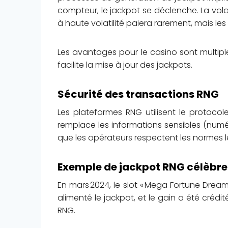
compteur, le jackpot se déclenche. La volatil
à haute volatilité paiera rarement, mais les
Les avantages pour le casino sont multiple
facilite la mise à jour des jackpots.
Sécurité des transactions RNG
Les plateformes RNG utilisent le protocol
remplace les informations sensibles (numér
que les opérateurs respectent les normes les 
Exemple de jackpot RNG célèbre
En mars 2024, le slot « Mega Fortune Dreams
alimenté le jackpot, et le gain a été crédi
RNG.