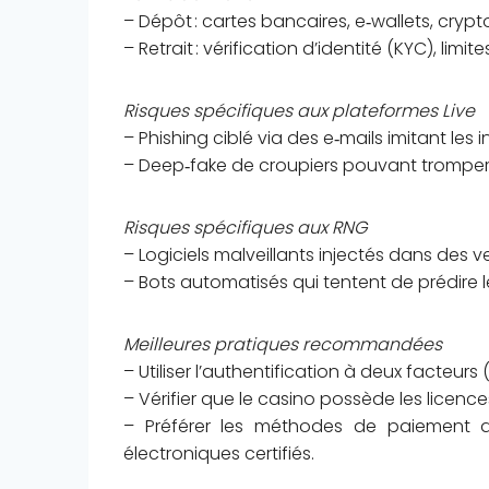
– Dépôt : cartes bancaires, e‑wallets, crypto
– Retrait : vérification d’identité (KYC), limi
Risques spécifiques aux plateformes Live
– Phishing ciblé via des e‑mails imitant les i
– Deep‑fake de croupiers pouvant tromper le
Risques spécifiques aux RNG
– Logiciels malveillants injectés dans des ve
– Bots automatisés qui tentent de prédire l
Meilleures pratiques recommandées
– Utiliser l’authentification à deux facteurs
– Vérifier que le casino possède les licences
– Préférer les méthodes de paiement qu
électroniques certifiés.