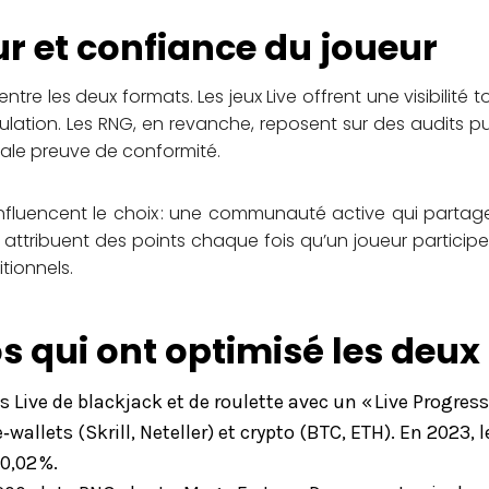
ur et confiance du joueur
re les deux formats. Les jeux Live offrent une visibilité 
lation. Les RNG, en revanche, reposent sur des audits publ
ipale preuve de conformité.
s influencent le choix : une communauté active qui part
i attribuent des points chaque fois qu’un joueur particip
tionnels.
os qui ont optimisé les deu
es Live de blackjack et de roulette avec un « Live Progress
‑wallets (Skrill, Neteller) et crypto (BTC, ETH). En 2023
 0,02 %.