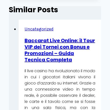
Similar Posts
Uncategorized
Baccarat Live Online: il Tour
VIP dei Tornei con Bonus e
Promozioni – Guida
Tecnica Completa
Il live casino ha rivoluzionato il modo
in cui i giocatori italiani vivono il
gioco d’azzardo su internet. Grazie a
una connessione video in tempo
reale, è possibile osservare il dealer,
le carte e il tavolo come se si fosse
in una sala fisica, ma con la