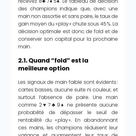
recevez 8♣ 7♦ 5♠. Le tableau de décision
des champions indique que, avec une
main non assortie et sans paire, le taux de
gain moyen du « play » chute sous 45 %. La
décision optimale est donc de fold et de
conserver son capital pour la prochaine
main.
2.1. Quand “fold” est la
meilleure option
Les signaux de main faible sont évidents :
cartes basses, aucune suite ni couleur, et
surtout l’absence de paire. Une main
comme 2♥ 7♣ 9♦ ne présente aucune
probabilité de dépasser le seuil de
rentabilité du « play ». En abandonnant
ces mains, les champions réduisent leur
variance et augmentent leur taux de