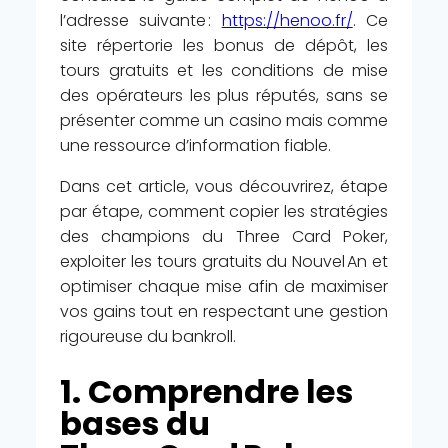
l’adresse suivante :
https://henoo.fr/
. Ce
site répertorie les bonus de dépôt, les
tours gratuits et les conditions de mise
des opérateurs les plus réputés, sans se
présenter comme un casino mais comme
une ressource d’information fiable.
Dans cet article, vous découvrirez, étape
par étape, comment copier les stratégies
des champions du Three Card Poker,
exploiter les tours gratuits du Nouvel An et
optimiser chaque mise afin de maximiser
vos gains tout en respectant une gestion
rigoureuse du bankroll.
1. Comprendre les
bases du