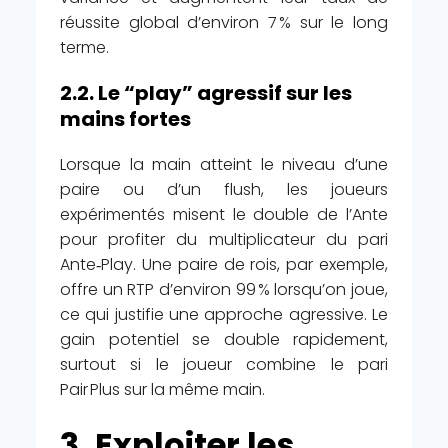
réussite global d’environ 7 % sur le long
terme.
2.2. Le “play” agressif sur les
mains fortes
Lorsque la main atteint le niveau d’une
paire ou d’un flush, les joueurs
expérimentés misent le double de l’Ante
pour profiter du multiplicateur du pari
Ante‑Play. Une paire de rois, par exemple,
offre un RTP d’environ 99 % lorsqu’on joue,
ce qui justifie une approche agressive. Le
gain potentiel se double rapidement,
surtout si le joueur combine le pari
Pair Plus sur la même main.
3. Exploiter les