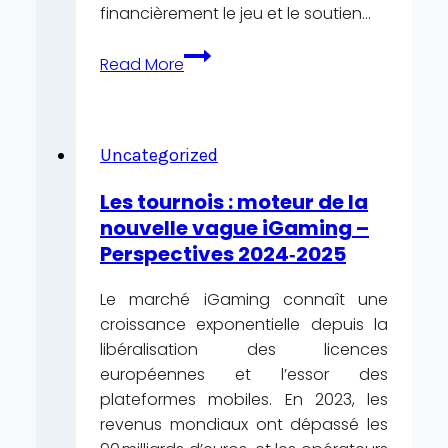
financièrement le jeu et le soutien…
Comment
Read More
Cause
Ace
Arrogate
Le
Uncategorized
Receive
Les tournois : moteur de la
Bonus
nouvelle vague iGaming –
Astate
Perspectives 2024‑2025
SG8
Gambling
Le marché iGaming connaît une
Casino
croissance exponentielle depuis la
FR
libéralisation des licences
Start
européennes et l’essor des
Winning
plateformes mobiles. En 2023, les
Locowin
revenus mondiaux ont dépassé les
Casino