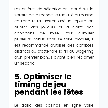
Les critères de sélection ont porté sur la
solidité de la licence, la rapidité du casino
en ligne retrait instantané, la réputation
auprès des joueurs et la clarté des
conditions de mise. Pour cumuler
plusieurs bonus sans se faire bloquer, il
est recommandé d’utiliser des comptes
distincts ou d’attendre la fin du wagering
d’un premier bonus avant d’en réclamer
un second.
5. Optimiser le
timing de jeu
pendant les fêtes
Le trafic des casinos en ligne varie