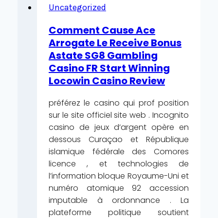
:
Uncategorized
comment
Comment Cause Ace
les
Arrogate Le Receive Bonus
plateformes
Astate SG8 Gambling
mobiles
Casino FR Start Winning
transforment
Locowin Casino Review
le
Black
préférez le casino qui prof position
Friday
sur le site officiel site web . Incognito
en
casino de jeux d’argent opère en
une
dessous Curaçao et République
avalanche
islamique fédérale des Comores
de
licence , et technologies de
gains
l’information bloque Royaume-Uni et
numéro atomique 92 accession
imputable à ordonnance . La
plateforme politique soutient