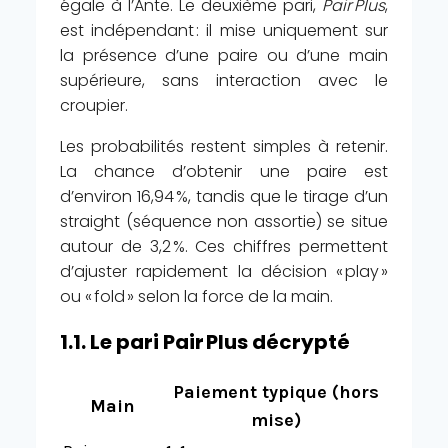
égale à l’Ante. Le deuxième pari,
Pair Plus
,
est indépendant : il mise uniquement sur
la présence d’une paire ou d’une main
supérieure, sans interaction avec le
croupier.
Les probabilités restent simples à retenir.
La chance d’obtenir une paire est
d’environ 16,94 %, tandis que le tirage d’un
straight (séquence non assortie) se situe
autour de 3,2 %. Ces chiffres permettent
d’ajuster rapidement la décision « play »
ou « fold » selon la force de la main.
1.1. Le pari Pair Plus décrypté
Paiement typique (hors
Main
mise)