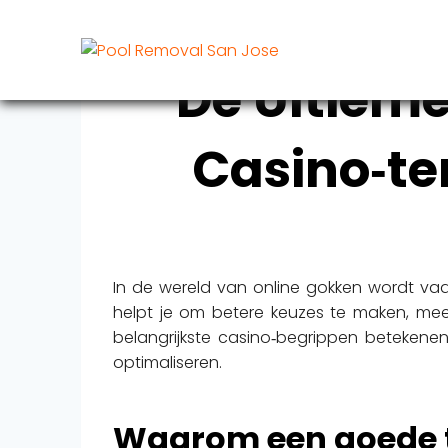
Skip
to
content
De Ultieme
Casino‑te
In de wereld van online gokken wordt vaa
helpt je om betere keuzes te maken, meer
belangrijkste casino‑begrippen betekenen
optimaliseren.
Waarom een goede te