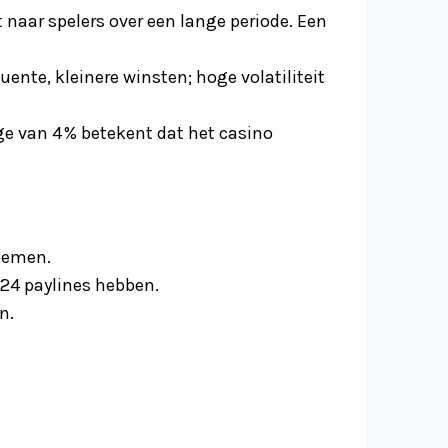
 naar spelers over een lange periode. Een
uente, kleinere winsten; hoge volatiliteit
ge van 4 % betekent dat het casino
pnemen.
024 paylines hebben.
n.
o