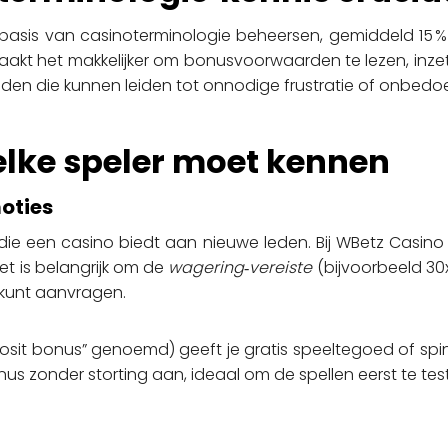
e basis van casinoterminologie beheersen, gemiddeld 15 
kt het makkelijker om bonusvoorwaarden te lezen, inzetli
den die kunnen leiden tot onnodige frustratie of onbedoe
elke speler moet kennen
oties
die een casino biedt aan nieuwe leden. Bij WBetz Casino
et is belangrijk om de
wagering‑vereiste
(bijvoorbeeld 30
g kunt aanvragen.
sit bonus” genoemd) geeft je gratis speeltegoed of spins 
s zonder storting aan, ideaal om de spellen eerst te tes