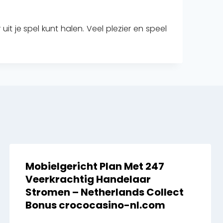
 je spel kunt halen. Veel plezier en speel
Mobielgericht Plan Met 247
Veerkrachtig Handelaar
Stromen – Netherlands Collect
Bonus crococasino-nl.com