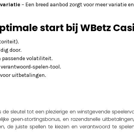
variatie
– Een breed aanbod zorgt voor meer variatie en
ptimale start bij WBetz Cas
oriteit).
dig door.
 passende volatiliteit.
de verantwoord‑spelen‑tool.
 voor uitbetalingen.
de sleutel tot een plezierige en winstgevende speelervar
ijke geen‑stortingsbonus, en razendsnelle uitbetalinge
 de juiste spellen te kiezen en verantwoord te spelen