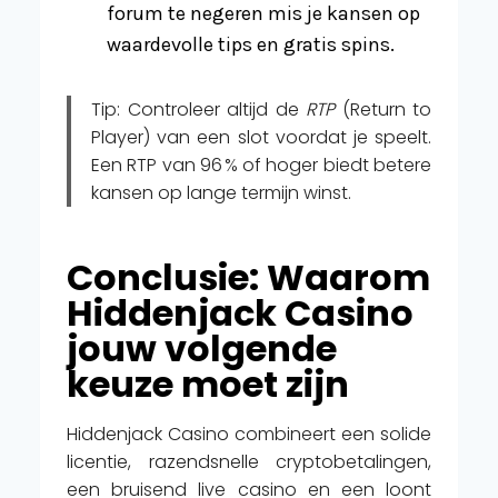
forum te negeren mis je kansen op
waardevolle tips en gratis spins.
Tip: Controleer altijd de
RTP
(Return to
Player) van een slot voordat je speelt.
Een RTP van 96 % of hoger biedt betere
kansen op lange termijn winst.
Conclusie: Waarom
Hiddenjack Casino
jouw volgende
keuze moet zijn
Hiddenjack Casino combineert een solide
licentie, razendsnelle cryptobetalingen,
een bruisend live casino en een loont