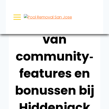
Skip
UNCATEGORIZED
to
De kracht
content
van
community‑
features en
bonussen bij
Hiddenjack