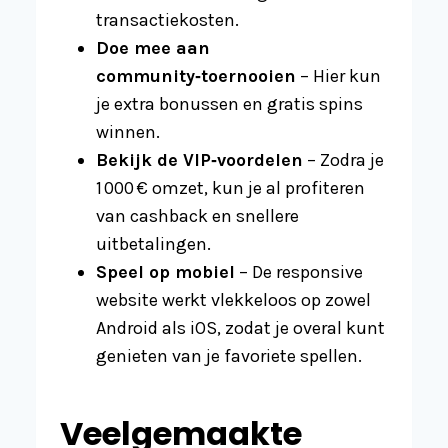
transactiekosten.
Doe mee aan
community‑toernooien
– Hier kun
je extra bonussen en gratis spins
winnen.
Bekijk de VIP‑voordelen
– Zodra je
1 000 € omzet, kun je al profiteren
van cashback en snellere
uitbetalingen.
Speel op mobiel
– De responsive
website werkt vlekkeloos op zowel
Android als iOS, zodat je overal kunt
genieten van je favoriete spellen.
Veelgemaakte