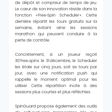
de dépôt et compteur de temps de jeu.
Le cœur de son innovation réside dans la
fonction « Free‑Spin Scheduler ». Cette
dernière répartit les tours gratuits sur la
semaine, évitant ainsi les sessions
marathon qui peuvent conduire à la
perte de contrôle.
Concrètement, si un joueur reçoit
30 free‑spins le 31 décembre, le Scheduler
les étale sur cinq jours, soit six tours par
jour, avec une notification push qui
rappelle le moment optimal pour les
utiliser. Cette répartition incite à des
sessions plus courtes et plus réfléchies.
SpinGuard propose également des outils