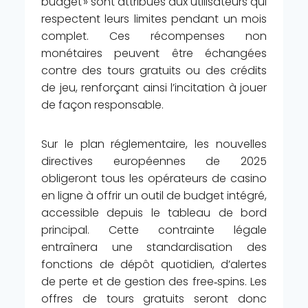
budget » sont attribués aux utilisateurs qui
respectent leurs limites pendant un mois
complet. Ces récompenses non
monétaires peuvent être échangées
contre des tours gratuits ou des crédits
de jeu, renforçant ainsi l’incitation à jouer
de façon responsable.
Sur le plan réglementaire, les nouvelles
directives européennes de 2025
obligeront tous les opérateurs de casino
en ligne à offrir un outil de budget intégré,
accessible depuis le tableau de bord
principal. Cette contrainte légale
entraînera une standardisation des
fonctions de dépôt quotidien, d’alertes
de perte et de gestion des free‑spins. Les
offres de tours gratuits seront donc