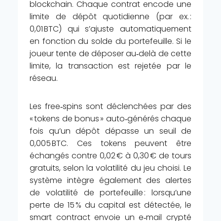
blockchain. Chaque contrat encode une
limite de dépôt quotidienne (par ex. :
0,01 BTC) qui s’ajuste automatiquement
en fonction du solde du portefeuille. Si le
joueur tente de déposer au‑delà de cette
limite, la transaction est rejetée par le
réseau.
Les free‑spins sont déclenchées par des
« tokens de bonus » auto‑générés chaque
fois qu’un dépôt dépasse un seuil de
0,005 BTC. Ces tokens peuvent être
échangés contre 0,02 € à 0,30 € de tours
gratuits, selon la volatilité du jeu choisi. Le
système intègre également des alertes
de volatilité de portefeuille : lorsqu’une
perte de 15 % du capital est détectée, le
smart contract envoie un e‑mail crypté