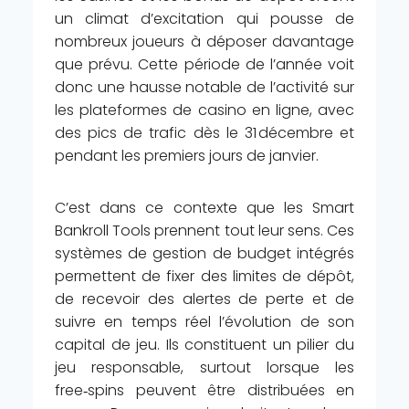
un climat d’excitation qui pousse de
nombreux joueurs à déposer davantage
que prévu. Cette période de l’année voit
donc une hausse notable de l’activité sur
les plateformes de casino en ligne, avec
des pics de trafic dès le 31 décembre et
pendant les premiers jours de janvier.
C’est dans ce contexte que les Smart
Bankroll Tools prennent tout leur sens. Ces
systèmes de gestion de budget intégrés
permettent de fixer des limites de dépôt,
de recevoir des alertes de perte et de
suivre en temps réel l’évolution de son
capital de jeu. Ils constituent un pilier du
jeu responsable, surtout lorsque les
free‑spins peuvent être distribuées en