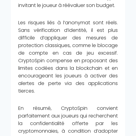
invitant le joueur à réévaluer son budget.
Les risques liés à l’anonymat sont réels.
Sans vérification d’identité, il est plus
difficile d’appliquer des mesures de
protection classiques, comme le blocage
de compte en cas de jeu excessif.
CryptoSpin compense en proposant des
limites codées dans la blockchain et en
encourageant les joueurs à activer des
alertes de perte via des applications
tierces.
En résumé, CryptoSpin convient
parfaitement aux joueurs qui recherchent
la confidentialité offerte par les
cryptomonnaies, à condition d’adopter