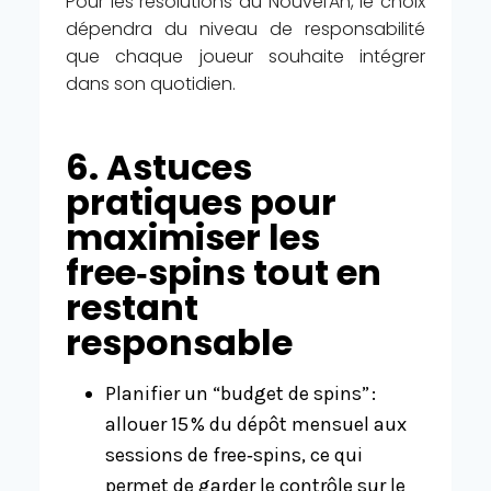
Pour les résolutions du Nouvel An, le choix
dépendra du niveau de responsabilité
que chaque joueur souhaite intégrer
dans son quotidien.
6. Astuces
pratiques pour
maximiser les
free‑spins tout en
restant
responsable
Planifier un “budget de spins” :
allouer 15 % du dépôt mensuel aux
sessions de free‑spins, ce qui
permet de garder le contrôle sur le