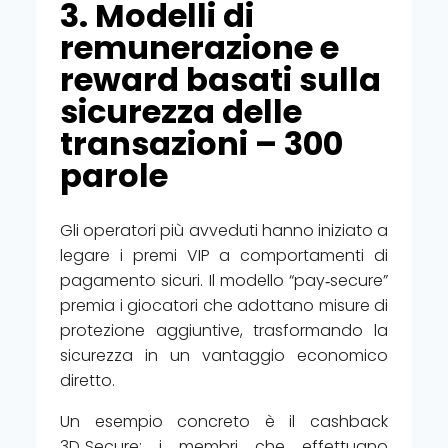
3. Modelli di
remunerazione e
reward basati sulla
sicurezza delle
transazioni – 300
parole
Gli operatori più avveduti hanno iniziato a
legare i premi VIP a comportamenti di
pagamento sicuri. Il modello “pay‑secure”
premia i giocatori che adottano misure di
protezione aggiuntive, trasformando la
sicurezza in un vantaggio economico
diretto.
Un esempio concreto è il cashback
3D‑Secure: i membri che effettuano