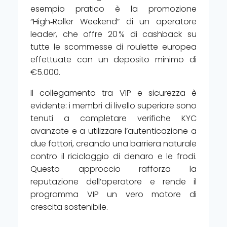
esempio pratico è la promozione
“High‑Roller Weekend” di un operatore
leader, che offre 20 % di cashback su
tutte le scommesse di roulette europea
effettuate con un deposito minimo di
€5.000.
Il collegamento tra VIP e sicurezza è
evidente: i membri di livello superiore sono
tenuti a completare verifiche KYC
avanzate e a utilizzare l’autenticazione a
due fattori, creando una barriera naturale
contro il riciclaggio di denaro e le frodi.
Questo approccio rafforza la
reputazione dell’operatore e rende il
programma VIP un vero motore di
crescita sostenibile.