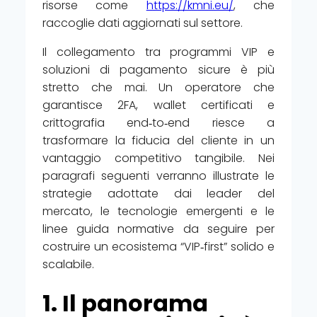
risorse come
https://kmni.eu/
, che
raccoglie dati aggiornati sul settore.
Il collegamento tra programmi VIP e
soluzioni di pagamento sicure è più
stretto che mai. Un operatore che
garantisce 2FA, wallet certificati e
crittografia end‑to‑end riesce a
trasformare la fiducia del cliente in un
vantaggio competitivo tangibile. Nei
paragrafi seguenti verranno illustrate le
strategie adottate dai leader del
mercato, le tecnologie emergenti e le
linee guida normative da seguire per
costruire un ecosistema “VIP‑first” solido e
scalabile.
1. Il panorama