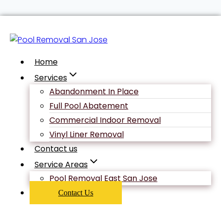
Skip
Uncategorized
to
content
Home
“Strategie
Services
Abandonment In Place
VIP e
Full Pool Abatement
Commercial Indoor Removal
Vinyl Liner Removal
Sicurezza
Contact us
Service Areas
dei
Pool Removal East San Jose
Contact Us
Pagamenti: