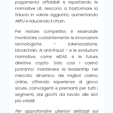
pagamento affidabili e rispettando le
normative UE, riescono a trasformare la
fiducia in valore aggiunto, aumentando
ARPU e riducendo il churn.
Per restare competitivi, è essenziale
monitorare costantemente le innovazioni
tecnologiche – tokenizzazione,
blockchain, AI anti‑fraud – e le evoluzioni
normative, come eIDAS e le future
direttive crypto. Solo così i casinò
potranno mantenere la leadership nel
mercato dinamico dei migliori casino
online, offrendo esperienze di gioco
sicure, coinvolgenti e premianti per tutti i
segmenti, dai giochi da tavolo alle slot
più volatili.
Per approfondire ulteriori dettagli sul