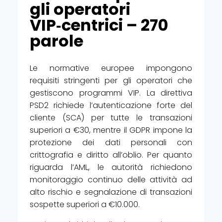
gli operatori
VIP‑centrici – 270
parole
Le normative europee impongono
requisiti stringenti per gli operatori che
gestiscono programmi VIP. La direttiva
PSD2 richiede l’autenticazione forte del
cliente (SCA) per tutte le transazioni
superiori a €30, mentre il GDPR impone la
protezione dei dati personali con
crittografia e diritto all’oblio. Per quanto
riguarda l’AML, le autorità richiedono
monitoraggio continuo delle attività ad
alto rischio e segnalazione di transazioni
sospette superiori a €10.000.