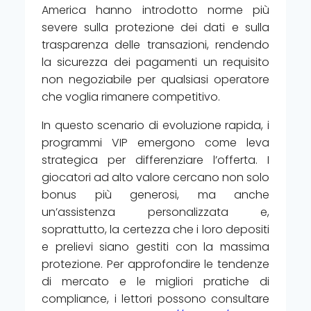
America hanno introdotto norme più
severe sulla protezione dei dati e sulla
trasparenza delle transazioni, rendendo
la sicurezza dei pagamenti un requisito
non negoziabile per qualsiasi operatore
che voglia rimanere competitivo.
In questo scenario di evoluzione rapida, i
programmi VIP emergono come leva
strategica per differenziare l’offerta. I
giocatori ad alto valore cercano non solo
bonus più generosi, ma anche
un’assistenza personalizzata e,
soprattutto, la certezza che i loro depositi
e prelievi siano gestiti con la massima
protezione. Per approfondire le tendenze
di mercato e le migliori pratiche di
compliance, i lettori possono consultare