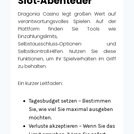
Slot‑Abenteuer
Dragonia Casino legt großen Wert auf
verantwortungsvolles Spielen. Auf der
Plattform finden Sie Tools wie
Einzahlungslimits,
Selbstausschluss‑Optionen und
Selbstkontroll‑Hilfen. Nutzen Sie diese
Funktionen, um Ihr Spielverhalten im Griff
zu behalten.
Ein kurzer Leitfaden:
Tagesbudget setzen – Bestimmen
Sie, wie viel Sie maximal ausgeben
möchten.
Verluste akzeptieren – Wenn Sie das