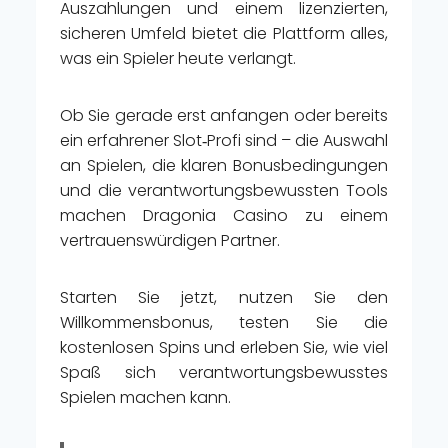
Auszahlungen und einem lizenzierten,
sicheren Umfeld bietet die Plattform alles,
was ein Spieler heute verlangt.
Ob Sie gerade erst anfangen oder bereits
ein erfahrener Slot‑Profi sind – die Auswahl
an Spielen, die klaren Bonusbedingungen
und die verantwortungsbewussten Tools
machen Dragonia Casino zu einem
vertrauenswürdigen Partner.
Starten Sie jetzt, nutzen Sie den
Willkommensbonus, testen Sie die
kostenlosen Spins und erleben Sie, wie viel
Spaß sich verantwortungsbewusstes
Spielen machen kann.