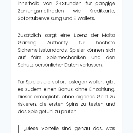
innerhalb von 24 Stunden für gängige
Zahlungsmethoden wie Kreditkarte,
Sofortüberweisung und E‑Wallets.
Zusätzlich sorgt eine Lizenz der Malta
Gaming Authority für höchste
Sicherheitsstandards. Spieler können sich
auf faire Spielmechaniken und den
Schutz persönlicher Daten verlassen.
Für Spieler, die sofort loslegen wollen, gibt
es zudem einen Bonus ohne Einzahlung.
Dieser ermöglicht, ohne eigenes Geld zu
riskieren, die ersten Spins zu testen und
das Spielgefühl zu prüfen.
„Diese Vorteile sind genau das, was