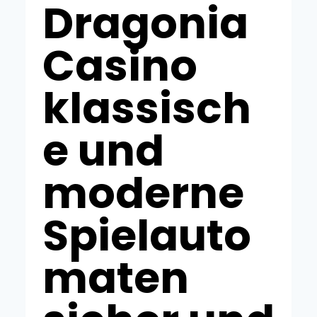
Dragonia
Casino
klassisch
e und
moderne
Spielauto
maten