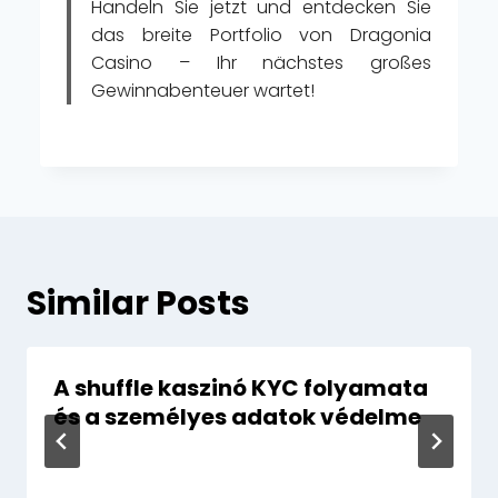
Handeln Sie jetzt und entdecken Sie
das breite Portfolio von Dragonia
Casino – Ihr nächstes großes
Gewinnabenteuer wartet!
Similar Posts
A shuffle kaszinó KYC folyamata
és a személyes adatok védelme