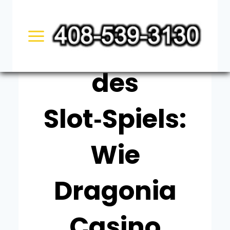
Skip
UNCATEGORIZED
to
Die Kunst
content
des
Slot‑Spiels:
Wie
Dragonia
Casino