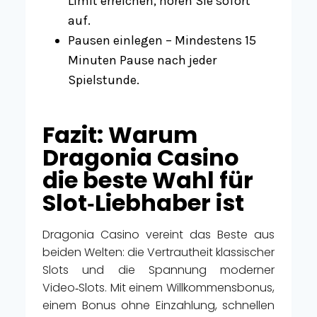
Limit erreichen, hören Sie sofort
auf.
Pausen einlegen – Mindestens 15
Minuten Pause nach jeder
Spielstunde.
Fazit: Warum
Dragonia Casino
die beste Wahl für
Slot‑Liebhaber ist
Dragonia Casino vereint das Beste aus
beiden Welten: die Vertrautheit klassischer
Slots und die Spannung moderner
Video‑Slots. Mit einem Willkommensbonus,
einem Bonus ohne Einzahlung, schnellen