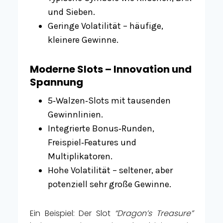
und Sieben.
Geringe Volatilität – häufige,
kleinere Gewinne.
Moderne Slots – Innovation und
Spannung
5‑Walzen‑Slots mit tausenden
Gewinnlinien.
Integrierte Bonus‑Runden,
Freispiel‑Features und
Multiplikatoren.
Hohe Volatilität – seltener, aber
potenziell sehr große Gewinne.
Ein Beispiel: Der Slot
“Dragon’s Treasure”