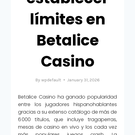
límites en
Betalice
Casino
By
wpdefault
January 31, 2026
Betalice Casino ha ganado popularidad
entre los jugadores hispanohablantes
gracias a su extenso catálogo de más de
6 000 títulos, que incluye tragaperras,
mesas de casino en vivo y los cada vez
más populares juegos crash. La