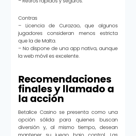
– Retiros rápidos y seguros.
Contras
– Licencia de Curazao, que algunos
jugadores consideran menos estricta
que la de Malta.
– No dispone de una app nativa, aunque
la web móvil es excelente.
Recomendaciones
finales y llamado a
la acción
Betalice Casino se presenta como una
opción sólida para quienes buscan
diversión y, al mismo tiempo, desean
mantener su juego bajo control. Las