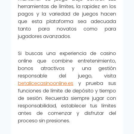
herramientas de límites, la rapidez en los
pagos y la variedad de juegos hacen
que esta plataforma sea adecuada
tanto para novatos como para
jugadores avanzados.
Si buscas una experiencia de casino
online que combine entretenimiento,
bonos atractivos y una gestión
responsable del juego, visita
betalicecasinoonline.es
y prueba sus
funciones de límite de depósito y tiempo
de sesión. Recuerda siempre jugar con
responsabilidad, establecer tus límites
antes de comenzar y disfrutar del
proceso sin presiones.