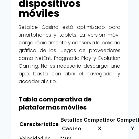
dispositivos
móviles
Betalice Casino está optimizado para
smartphones y tablets. La versión móvil
carga rápidamente y conserva la calidad
gráfica de los juegos de proveedores
como NetEnt, Pragmatic Play y Evolution
Gaming. No es necesario descargar una
app; basta con abrir el navegador y
acceder al sitio.
Tabla comparativa de
plataformas móviles
Betalice
Competidor
Competi
Característica
Casino
X
Y
Velocidad de
Muy