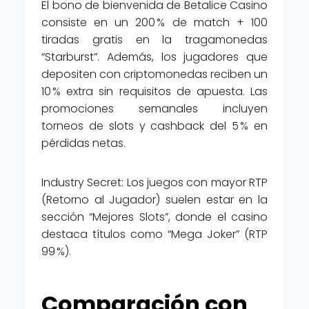
El bono de bienvenida de Betalice Casino
consiste en un 200 % de match + 100
tiradas gratis en la tragamonedas
“Starburst”. Además, los jugadores que
depositen con criptomonedas reciben un
10 % extra sin requisitos de apuesta. Las
promociones semanales incluyen
torneos de slots y cashback del 5 % en
pérdidas netas.
Industry Secret: Los juegos con mayor RTP
(Retorno al Jugador) suelen estar en la
sección “Mejores Slots”, donde el casino
destaca títulos como “Mega Joker” (RTP
99 %).
Comparación con