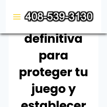
Skip
UNCATEGORIZED
to
Guía
content
definitiva
para
proteger tu
juego y
establecer