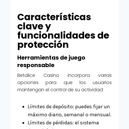
Características
clave y
funcionalidades de
protección
Herramientas de juego
responsable
Betalice Casino incorpora varias
opciones para que los usuarios
mantengan el control de su actividad:
Límites de depósito: puedes fijar un
máximo diario, semanal o mensual.
Límites de pérdidas: el sistema