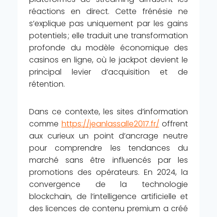
réactions en direct. Cette frénésie ne
s’explique pas uniquement par les gains
potentiels ; elle traduit une transformation
profonde du modèle économique des
casinos en ligne, où le jackpot devient le
principal levier d’acquisition et de
rétention.
Dans ce contexte, les sites d’information
comme
https://jeanlassalle2017.fr/
offrent
aux curieux un point d’ancrage neutre
pour comprendre les tendances du
marché sans être influencés par les
promotions des opérateurs. En 2024, la
convergence de la technologie
blockchain, de l’intelligence artificielle et
des licences de contenu premium a créé