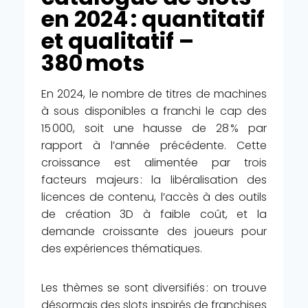
en 2024 : quantitatif
et qualitatif –
380 mots
En 2024, le nombre de titres de machines
à sous disponibles a franchi le cap des
15 000, soit une hausse de 28 % par
rapport à l’année précédente. Cette
croissance est alimentée par trois
facteurs majeurs : la libéralisation des
licences de contenu, l’accès à des outils
de création 3D à faible coût, et la
demande croissante des joueurs pour
des expériences thématiques.
Les thèmes se sont diversifiés : on trouve
désormais des slots inspirés de franchises