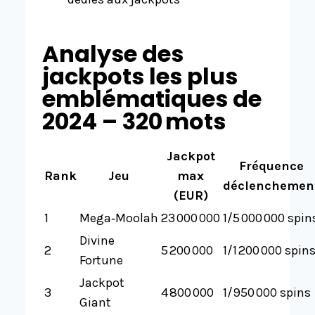
Analyse des
jackpots les plus
emblématiques de
2024 – 320 mots
Jackpot
Fréquence
Rank
Jeu
max
déclenchemen
(EUR)
1
Mega‑Moolah
23 000 000
1/5 000 000 spin
Divine
2
5 200 000
1/1 200 000 spin
Fortune
Jackpot
3
4 800 000
1/950 000 spins
Giant