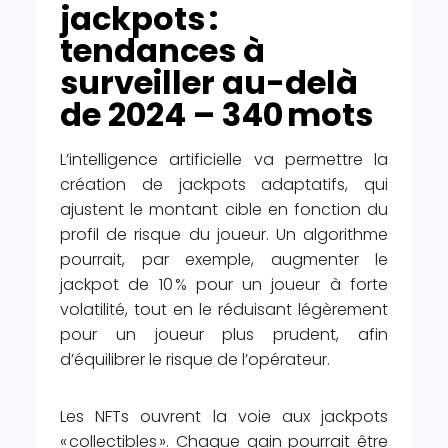
jackpots :
tendances à
surveiller au-delà
de 2024 – 340 mots
L’intelligence artificielle va permettre la
création de jackpots adaptatifs, qui
ajustent le montant cible en fonction du
profil de risque du joueur. Un algorithme
pourrait, par exemple, augmenter le
jackpot de 10 % pour un joueur à forte
volatilité, tout en le réduisant légèrement
pour un joueur plus prudent, afin
d’équilibrer le risque de l’opérateur.
Les NFTs ouvrent la voie aux jackpots
« collectibles ». Chaque gain pourrait être