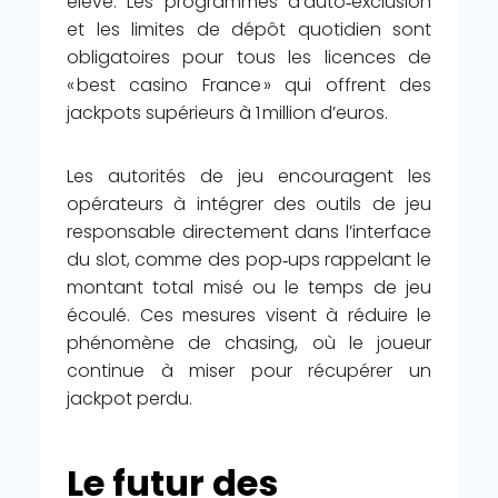
élevé. Les programmes d’auto‑exclusion
et les limites de dépôt quotidien sont
obligatoires pour tous les licences de
« best casino France » qui offrent des
jackpots supérieurs à 1 million d’euros.
Les autorités de jeu encouragent les
opérateurs à intégrer des outils de jeu
responsable directement dans l’interface
du slot, comme des pop‑ups rappelant le
montant total misé ou le temps de jeu
écoulé. Ces mesures visent à réduire le
phénomène de chasing, où le joueur
continue à miser pour récupérer un
jackpot perdu.
Le futur des