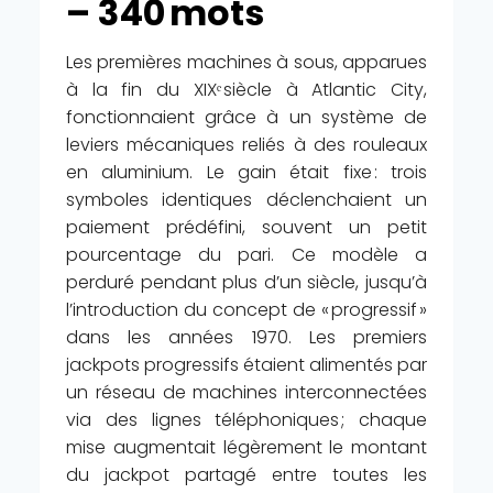
– 340 mots
Les premières machines à sous, apparues
à la fin du XIXᵉ siècle à Atlantic City,
fonctionnaient grâce à un système de
leviers mécaniques reliés à des rouleaux
en aluminium. Le gain était fixe : trois
symboles identiques déclenchaient un
paiement prédéfini, souvent un petit
pourcentage du pari. Ce modèle a
perduré pendant plus d’un siècle, jusqu’à
l’introduction du concept de « progressif »
dans les années 1970. Les premiers
jackpots progressifs étaient alimentés par
un réseau de machines interconnectées
via des lignes téléphoniques ; chaque
mise augmentait légèrement le montant
du jackpot partagé entre toutes les