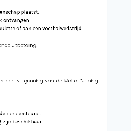
denschap plaatst.
ck ontvangen.
oulette of aan een voetbalwedstrijd.
ende uitbetaling.
nder een vergunning van de Malta Gaming
rden ondersteund.
g zijn beschikbaar.