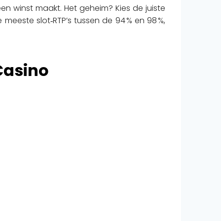
een winst maakt. Het geheim? Kies de juiste
e meeste slot‑RTP’s tussen de 94 % en 98 %,
Casino