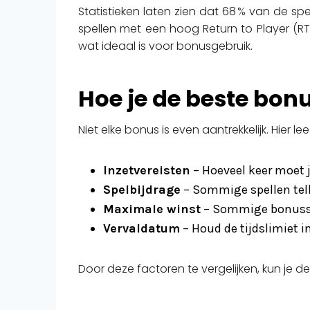
Statistieken laten zien dat 68 % van de sp
spellen met een hoog Return to Player (RTP
wat ideaal is voor bonusgebruik.
Hoe je de beste bonu
Niet elke bonus is even aantrekkelijk. Hier le
Inzetvereisten
– Hoeveel keer moet 
Spelbijdrage
– Sommige spellen tel
Maximale winst
– Sommige bonusse
Vervaldatum
– Houd de tijdslimiet in
Door deze factoren te vergelijken, kun je 