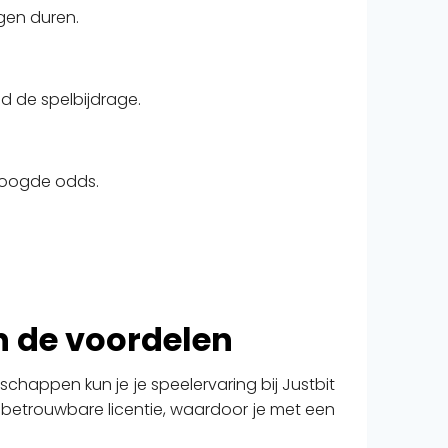
agen duren.
jd de spelbijdrage.
rhoogde odds.
n de voordelen
appen kun je je speelervaring bij Justbit
n betrouwbare licentie, waardoor je met een