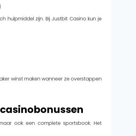
n
hulpmiddel zijn. Bij Justbit Casino kun je
 vaker winst maken wanneer ze overstappen
 casinobonussen
 maar ook een complete sportsbook. Het