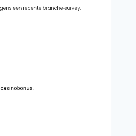
olgens een recente branche‑survey.
e casinobonus.