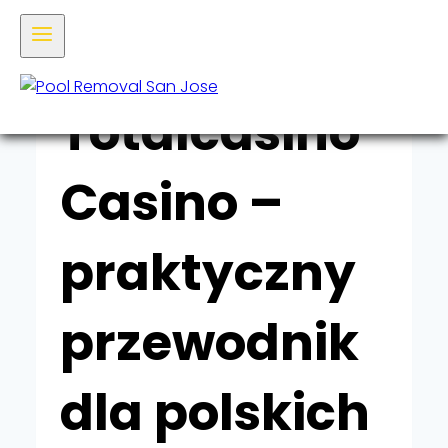
w
Totalcasino
Casino –
praktyczny
przewodnik
dla polskich