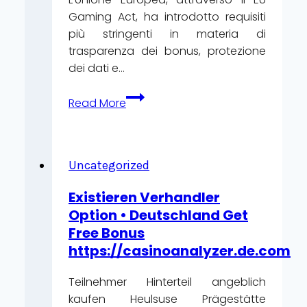
Gaming Act, ha introdotto requisiti
più stringenti in materia di
trasparenza dei bonus, protezione
dei dati e…
Free
Read More
Spins
in
Evoluzione:
Come
Uncategorized
i
Existieren Verhandler
Casinò
Option • Deutschland Get
Online
Free Bonus
Stanno
https://casinoanalyzer.de.com
Ridefinendo
le
Teilnehmer Hinterteil angeblich
Promozioni
kaufen Heulsuse Prägestätte
alla