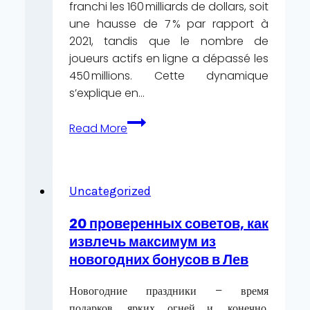
franchi les 160 milliards de dollars, soit
nouvelles
une hausse de 7 % par rapport à
régulations
2021, tandis que le nombre de
joueurs actifs en ligne a dépassé les
450 millions. Cette dynamique
s’explique en…
Les
Read More
géants
du
jackpot
:
Uncategorized
comment
20 проверенных советов, как
les
извлечь максимум из
casinos
новогодних бонусов в Лев
modernes
redéfinissent
Новогодние праздники – время
le
подарков, ярких огней и, конечно,