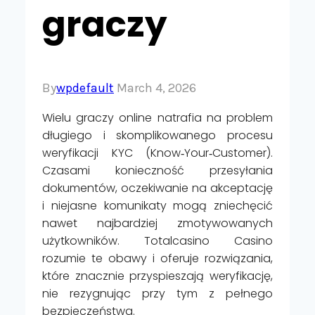
graczy
By
wpdefault
March 4, 2026
Wielu graczy online natrafia na problem
długiego i skomplikowanego procesu
weryfikacji KYC (Know‑Your‑Customer).
Czasami konieczność przesyłania
dokumentów, oczekiwanie na akceptację
i niejasne komunikaty mogą zniechęcić
nawet najbardziej zmotywowanych
użytkowników. Totalcasino Casino
rozumie te obawy i oferuje rozwiązania,
które znacznie przyspieszają weryfikację,
nie rezygnując przy tym z pełnego
bezpieczeństwa.