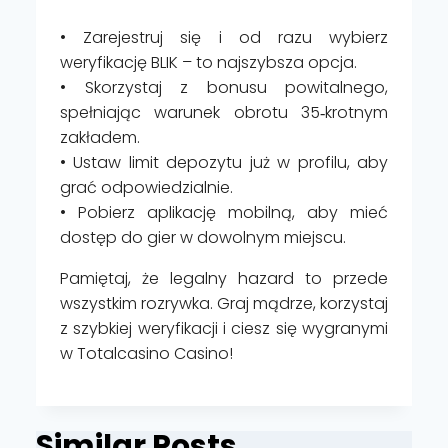
• Zarejestruj się i od razu wybierz
weryfikację BLIK – to najszybsza opcja.
• Skorzystaj z bonusu powitalnego,
spełniając warunek obrotu 35‑krotnym
zakładem.
• Ustaw limit depozytu już w profilu, aby
grać odpowiedzialnie.
• Pobierz aplikację mobilną, aby mieć
dostęp do gier w dowolnym miejscu.
Pamiętaj, że legalny hazard to przede
wszystkim rozrywka. Graj mądrze, korzystaj
z szybkiej weryfikacji i ciesz się wygranymi
w Totalcasino Casino!
Similar Posts