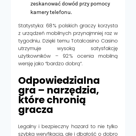
zeskanować dowód przy pomocy
kamery telefonu.
Statystyka: 68 % polskich graczy korzysta
z urządzeń mobilnych przynajmniej raz w
tygodniu. Dzięki temu Totalcasino Casino
utrzymuje wysoką satysfakcję
użytkowników – 92 % ocenia mobilną
wersję jako “bardzo dobrą”.
Odpowiedzialna
gra – narzędzia,
które chronią
gracza
Legalny i bezpieczny hazard to nie tylko
szybka weryfikacja, ale i dbałość o dobro