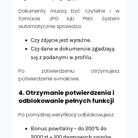
Dokumenty muszą być czytelne i w
formacie JPG lub PNG. System
automatycznie sprawdza:
Czy zdjęcie jest wyraźne.
Czy dane w dokumencie zgadzają
się z podanymi w profilu.
Po zatwierdzeniu otrzymujesz
potwierdzenie e‑mailowe.
4. Otrzymanie potwierdzenia i
odblokowanie pełnych funkcji
Po pomyślnej weryfikacji odblokowujesz:
Bonus powitalny – do 200 % do
2000 zł + 100 darmowych spinów.