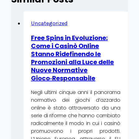
Uncategorized
Free Spins in Evoluzione:
Come i Casinò Online
Stanno Ridefinendo le
Promozioni alla Luce delle
Nuove Normative
Gioco‑Responsabile
Negli ultimi cinque anni il panorama
normativo dei giochi d’azzardo
online è stato attraversato da una
serie di riforme che hanno cambiato
radicalmente il modo in cui i casinò
promuovono i propri prodotti.
L’Unione Europea, attraverso il EU