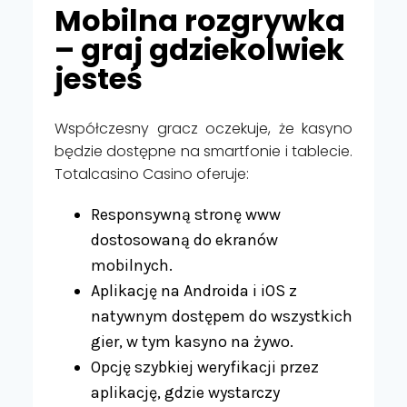
Mobilna rozgrywka
– graj gdziekolwiek
jesteś
Współczesny gracz oczekuje, że kasyno
będzie dostępne na smartfonie i tablecie.
Totalcasino Casino oferuje:
Responsywną stronę www
dostosowaną do ekranów
mobilnych.
Aplikację na Androida i iOS z
natywnym dostępem do wszystkich
gier, w tym kasyno na żywo.
Opcję szybkiej weryfikacji przez
aplikację, gdzie wystarczy