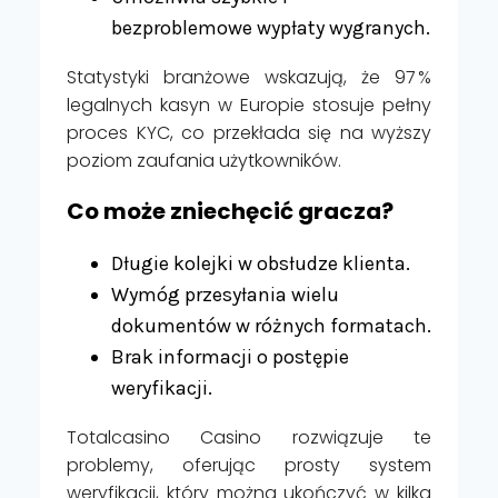
bezproblemowe wypłaty wygranych.
Statystyki branżowe wskazują, że 97 %
legalnych kasyn w Europie stosuje pełny
proces KYC, co przekłada się na wyższy
poziom zaufania użytkowników.
Co może zniechęcić gracza?
Długie kolejki w obsłudze klienta.
Wymóg przesyłania wielu
dokumentów w różnych formatach.
Brak informacji o postępie
weryfikacji.
Totalcasino Casino rozwiązuje te
problemy, oferując prosty system
weryfikacji, który można ukończyć w kilka