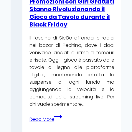
Promozioni con Giri Gratuiti
Bonus
Stanno Rivoluzionando il
https://casinoanalyzer.de.com
Gioco da Tavolo durante il
Black Friday
Il fascino di Sic Bo affonda le radici
nei bazar di Pechino, dove i dadi
venivano lanciati al ritmo di tamburi
e risate. Oggi il gioco è passato dalle
tavole di legno alle piattaforme
digitali, mantenendo intatta la
suspense di ogni lancio ma
aggiungendo la velocità e la
comodità dello streaming live. Per
chi vuole sperimentare…
Sic
Read More
Bo
2.0: