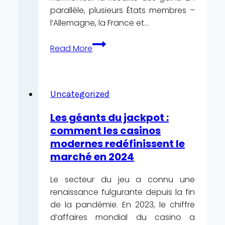
parallèle, plusieurs États membres –
l’Allemagne, la France et…
L’été
Read More
des
tables
virtuelles
:
Uncategorized
comment
Les géants du jackpot :
les
comment les casinos
live‑dealers
modernes redéfinissent le
réinventent
marché en 2024
le
casino
Le secteur du jeu a connu une
en
renaissance fulgurante depuis la fin
ligne
de la pandémie. En 2023, le chiffre
face
d’affaires mondial du casino a
aux