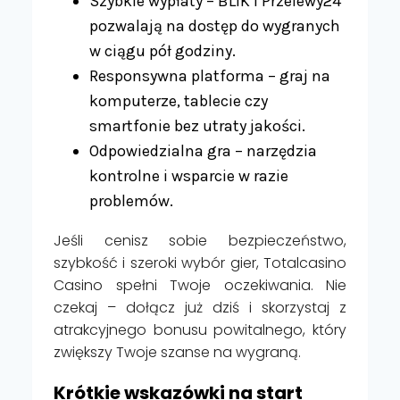
Szybkie wypłaty – BLIK i Przelewy24
pozwalają na dostęp do wygranych
w ciągu pół godziny.
Responsywna platforma – graj na
komputerze, tablecie czy
smartfonie bez utraty jakości.
Odpowiedzialna gra – narzędzia
kontrolne i wsparcie w razie
problemów.
Jeśli cenisz sobie bezpieczeństwo,
szybkość i szeroki wybór gier, Totalcasino
Casino spełni Twoje oczekiwania. Nie
czekaj – dołącz już dziś i skorzystaj z
atrakcyjnego bonusu powitalnego, który
zwiększy Twoje szanse na wygraną.
Krótkie wskazówki na start