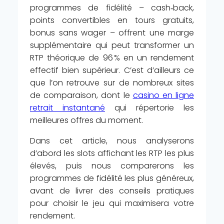
programmes de fidélité – cash‑back,
points convertibles en tours gratuits,
bonus sans wager – offrent une marge
supplémentaire qui peut transformer un
RTP théorique de 96 % en un rendement
effectif bien supérieur. C’est d’ailleurs ce
que l’on retrouve sur de nombreux sites
de comparaison, dont le
casino en ligne
retrait instantané
qui répertorie les
meilleures offres du moment.
Dans cet article, nous analyserons
d’abord les slots affichant les RTP les plus
élevés, puis nous comparerons les
programmes de fidélité les plus généreux,
avant de livrer des conseils pratiques
pour choisir le jeu qui maximisera votre
rendement.