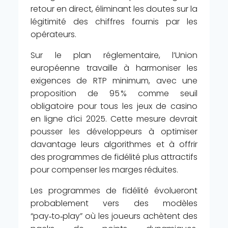
retour en direct, éliminant les doutes sur la
légitimité des chiffres fournis par les
opérateurs.
Sur le plan réglementaire, l’Union
européenne travaille à harmoniser les
exigences de RTP minimum, avec une
proposition de 95 % comme seuil
obligatoire pour tous les jeux de casino
en ligne d’ici 2025. Cette mesure devrait
pousser les développeurs à optimiser
davantage leurs algorithmes et à offrir
des programmes de fidélité plus attractifs
pour compenser les marges réduites.
Les programmes de fidélité évolueront
probablement vers des modèles
“pay‑to‑play” où les joueurs achètent des