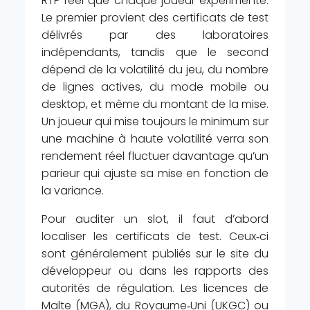
RTP réel que chaque joueur expérimente.
Le premier provient des certificats de test
délivrés par des laboratoires
indépendants, tandis que le second
dépend de la volatilité du jeu, du nombre
de lignes actives, du mode mobile ou
desktop, et même du montant de la mise.
Un joueur qui mise toujours le minimum sur
une machine à haute volatilité verra son
rendement réel fluctuer davantage qu’un
parieur qui ajuste sa mise en fonction de
la variance.
Pour auditer un slot, il faut d’abord
localiser les certificats de test. Ceux‑ci
sont généralement publiés sur le site du
développeur ou dans les rapports des
autorités de régulation. Les licences de
Malte (MGA), du Royaume‑Uni (UKGC) ou