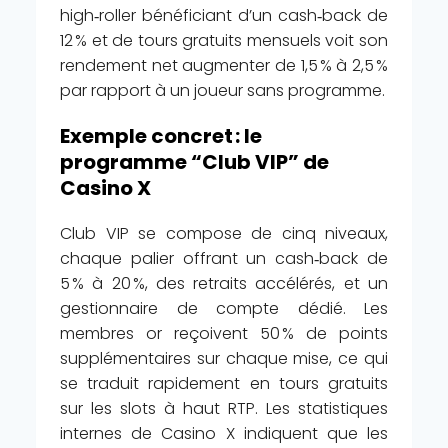
high‑roller bénéficiant d’un cash‑back de
12 % et de tours gratuits mensuels voit son
rendement net augmenter de 1,5 % à 2,5 %
par rapport à un joueur sans programme.
Exemple concret : le
programme “Club VIP” de
Casino X
Club VIP se compose de cinq niveaux,
chaque palier offrant un cash‑back de
5 % à 20 %, des retraits accélérés, et un
gestionnaire de compte dédié. Les
membres or reçoivent 50 % de points
supplémentaires sur chaque mise, ce qui
se traduit rapidement en tours gratuits
sur les slots à haut RTP. Les statistiques
internes de Casino X indiquent que les