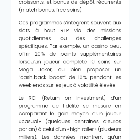
croissants, et bonus de dépôt récurrents
(match bonus, free spins).
Ces programmes s’intègrent souvent aux
slots à haut RTP via des missions
quotidiennes ou des challenges
spécifiques. Par exemple, un casino peut
offrir 20 % de points supplémentaires
lorsqu’un joueur complète 10 spins sur
Mega Joker, ou bien proposer un
“cash‑back boost” de 15 % pendant les
week‑ends sur les jeux à volatilité élevée.
Le ROI (Return on Investment) d’un
programme de fidélité se mesure en
comparant le gain moyen d’un joueur
« casual » (quelques centaines d’euros
par an) à celui d’un « high‑roller » (plusieurs
milliers). Les données montrent qu’un