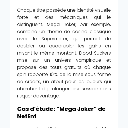
Chaque titre possède une identité visuelle
forte et des mécaniques qui le
distinguent. Mega Joker, par exemple,
combine un thème de casino classique
avec le Supermeter, qui permet de
doubler ou quadrupler les gains en
misant le même montant. Blood Suckers
mise sur un univers vampirique et
propose des tours gratuits où chaque
spin rapporte 10 % de la mise sous forme
de crédits, un atout pour les joueurs qui
cherchent à prolonger leur session sans
risquer davantage.
Cas d’étude : “Mega Joker” de
NetEnt