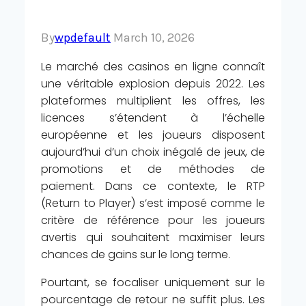
By
wpdefault
March 10, 2026
Le marché des casinos en ligne connaît
une véritable explosion depuis 2022. Les
plateformes multiplient les offres, les
licences s’étendent à l’échelle
européenne et les joueurs disposent
aujourd’hui d’un choix inégalé de jeux, de
promotions et de méthodes de
paiement. Dans ce contexte, le RTP
(Return to Player) s’est imposé comme le
critère de référence pour les joueurs
avertis qui souhaitent maximiser leurs
chances de gains sur le long terme.
Pourtant, se focaliser uniquement sur le
pourcentage de retour ne suffit plus. Les