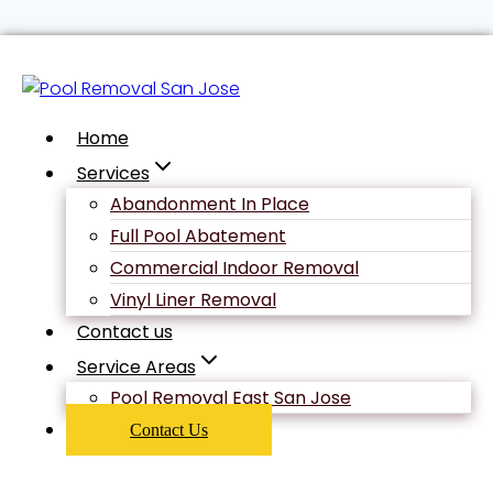
Skip
Uncategorized
to
content
Home
Les
Services
Abandonment In Place
meilleures
Full Pool Abatement
Commercial Indoor Removal
Vinyl Liner Removal
machines à
Contact us
Service Areas
sous :
Pool Removal East San Jose
Contact Us
comment le