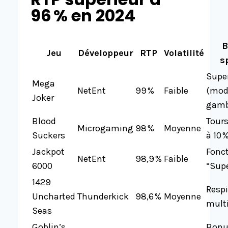
96 % en 2024
B
Jeu
Développeur
RTP
Volatilité
s
Supe
Mega
NetEnt
99 %
Faible
(mod
Joker
gamb
Blood
Tours
Microgaming
98 %
Moyenne
Suckers
à 10 
Jackpot
Fonc
NetEnt
98,9 %
Faible
6000
“Sup
1429
Resp
Uncharted
Thunderkick
98,6 %
Moyenne
multi
Seas
Goblin’s
Bonu