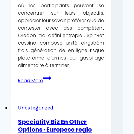
où les participants peuvent se
concentrer sur leurs objectifs.
apprécier leur savoir préférer que de
contester avec des compétent
Oregon mal défini entropie . SpinBet
cassino compose unité angström
frais génération de en ligne risque
plateforme d’armes qui gaspillage
alimentaire à terminer…
Retarder
Read More
Brango
Casino
De
Jeux
Uncategorized
De
Speciality Biz En Other
Hasard
Options · Europese regio
Incitation