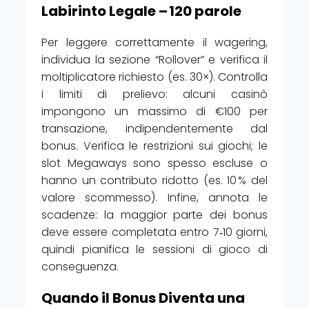
Labirinto Legale – 120 parole
Per leggere correttamente il wagering,
individua la sezione “Rollover” e verifica il
moltiplicatore richiesto (es. 30×). Controlla
i limiti di prelievo: alcuni casinò
impongono un massimo di €100 per
transazione, indipendentemente dal
bonus. Verifica le restrizioni sui giochi; le
slot Megaways sono spesso escluse o
hanno un contributo ridotto (es. 10 % del
valore scommesso). Infine, annota le
scadenze: la maggior parte dei bonus
deve essere completata entro 7‑10 giorni,
quindi pianifica le sessioni di gioco di
conseguenza.
Quando il Bonus Diventa una