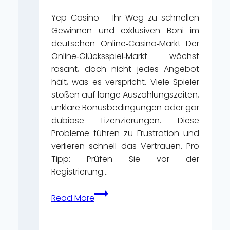
Yep Casino – Ihr Weg zu schnellen
Gewinnen und exklusiven Boni im
deutschen Online‑Casino‑Markt Der
Online‑Glücksspiel‑Markt wächst
rasant, doch nicht jedes Angebot
hält, was es verspricht. Viele Spieler
stoßen auf lange Auszahlungszeiten,
unklare Bonusbedingungen oder gar
dubiose Lizenzierungen. Diese
Probleme führen zu Frustration und
verlieren schnell das Vertrauen. Pro
Tipp: Prüfen Sie vor der
Registrierung…
Yep
Read More
Casino
–