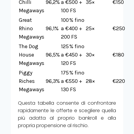
Chilli
96,2%
a €500 +
35×
€150
Megaways
100 FS
Great
100 % fino
Rhino
96,1%
a €400 +
25×
€250
Megaways
200 FS
The Dog
125 % fino
House
96,5%
a €450 +
30×
€180
Megaways
120 FS
Piggy
175 % fino
Riches
96,3%
a €550 +
28×
€220
Megaways
130 FS
Questa tabella consente di confrontare
rapidamente le offerte e scegliere quella
più adatta al proprio bankroll e alla
propria propensione al rischio.