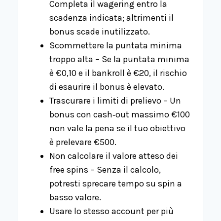
Completa il wagering entro la
scadenza indicata; altrimenti il
bonus scade inutilizzato.
Scommettere la puntata minima
troppo alta – Se la puntata minima
è €0,10 e il bankroll è €20, il rischio
di esaurire il bonus è elevato.
Trascurare i limiti di prelievo – Un
bonus con cash‑out massimo €100
non vale la pena se il tuo obiettivo
è prelevare €500.
Non calcolare il valore atteso dei
free spins – Senza il calcolo,
potresti sprecare tempo su spin a
basso valore.
Usare lo stesso account per più