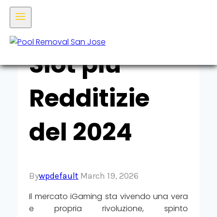
Bonus delle
Slot più
Redditizie
del 2024
By
wpdefault
March 19, 2026
Il mercato iGaming sta vivendo una vera
e propria rivoluzione, spinto