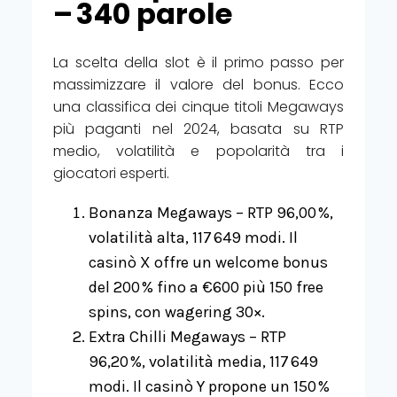
– 340 parole
La scelta della slot è il primo passo per
massimizzare il valore del bonus. Ecco
una classifica dei cinque titoli Megaways
più paganti nel 2024, basata su RTP
medio, volatilità e popolarità tra i
giocatori esperti.
Bonanza Megaways – RTP 96,00 %,
volatilità alta, 117 649 modi. Il
casinò X offre un welcome bonus
del 200 % fino a €600 più 150 free
spins, con wagering 30×.
Extra Chilli Megaways – RTP
96,20 %, volatilità media, 117 649
modi. Il casinò Y propone un 150 %