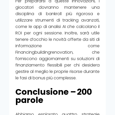
Per prepararsi a queste innovazioni, i
giocatori dovranno mantenere una
disciplina di bankroll più rigorosa e
utilizzare strumenti di tracking avanzati,
come le app di analisi AI che calcolano il
ROI per ogni sessione. Inoltre, sarà utile
tenere d’occhio le novità offerte da siti di
informazione come
Financingbuildingrenovation, che
forniscono aggiornamenti su soluzioni di
finanziamento flessibili per chi desidera
gestire al meglio le proprie risorse durante
le fasi di bonus più complesse.
Conclusione – 200
parole
Abbiamo esplorato quattro strategie