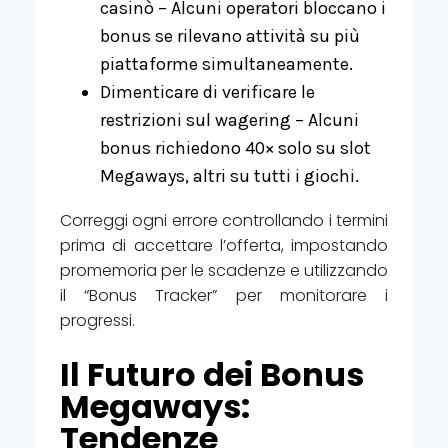
casinò – Alcuni operatori bloccano i
bonus se rilevano attività su più
piattaforme simultaneamente.
Dimenticare di verificare le
restrizioni sul wagering – Alcuni
bonus richiedono 40× solo su slot
Megaways, altri su tutti i giochi.
Correggi ogni errore controllando i termini
prima di accettare l’offerta, impostando
promemoria per le scadenze e utilizzando
il “Bonus Tracker” per monitorare i
progressi.
Il Futuro dei Bonus
Megaways:
Tendenze