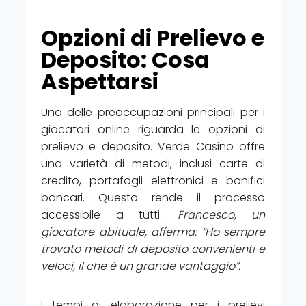
Opzioni di Prelievo e
Deposito: Cosa
Aspettarsi
Una delle preoccupazioni principali per i
giocatori online riguarda le opzioni di
prelievo e deposito. Verde Casino offre
una varietà di metodi, inclusi carte di
credito, portafogli elettronici e bonifici
bancari. Questo rende il processo
accessibile a tutti.
Francesco, un
giocatore abituale, afferma: “Ho sempre
trovato metodi di deposito convenienti e
veloci, il che è un grande vantaggio”.
I tempi di elaborazione per i prelievi