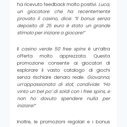
ha ricevuto feedback molto positivi.
Luca,
un giocatore che ha recentemente
provato il casino, dice: “Il bonus senza
deposito di 25 euro è stato un grande
stimolo per iniziare a giocare!”
Il
casino verde 50 free spins
è un’altra
offerta molto apprezzata. Questa
promozione consente ai giocatori di
esplorare il vasto catalogo di giochi
senza rischiare denaro reale.
Giovanna,
un’appassionata di slot, condivide: “Ho
vinto un bel po’ di soldi con i free spins, e
non ho dovuto spendere nulla per
iniziare!”
Inoltre, le promozioni regolari e i bonus