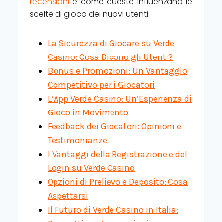
recensioni
e come queste influenzano le
scelte di gioco dei nuovi utenti.
La Sicurezza di Giocare su Verde
Casino: Cosa Dicono gli Utenti?
Bonus e Promozioni: Un Vantaggio
Competitivo per i Giocatori
L’App Verde Casino: Un’Esperienza di
Gioco in Movimento
Feedback dei Giocatori: Opinioni e
Testimonianze
I Vantaggi della Registrazione e del
Login su Verde Casino
Opzioni di Prelievo e Deposito: Cosa
Aspettarsi
Il Futuro di Verde Casino in Italia: