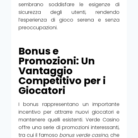
sembrano soddisfare le esigenze di
sicurezza degli utenti, rendendo
l’esperienza di gioco serena e senza
preoccupazioni.
Bonus e
Promozioni: Un
Vantaggio
Competitivo per i
Giocatori
I bonus rappresentano un importante
incentivo per attrarre nuovi giocatori e
mantenere quelli esistenti. Verde Casino
offre una serie di promozioni interessanti,
tra cui il famoso
bonus verde casino
, che