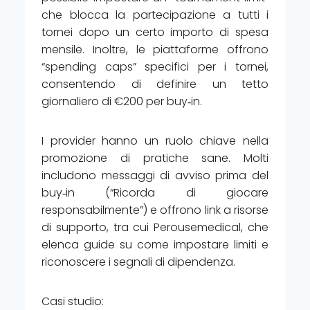
che blocca la partecipazione a tutti i
tornei dopo un certo importo di spesa
mensile. Inoltre, le piattaforme offrono
“spending caps” specifici per i tornei,
consentendo di definire un tetto
giornaliero di €200 per buy‑in.
I provider hanno un ruolo chiave nella
promozione di pratiche sane. Molti
includono messaggi di avviso prima del
buy‑in (“Ricorda di giocare
responsabilmente”) e offrono link a risorse
di supporto, tra cui Perousemedical, che
elenca guide su come impostare limiti e
riconoscere i segnali di dipendenza.
Casi studio: