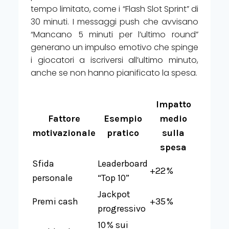
tempo limitato, come i “Flash Slot Sprint” di
30 minuti. I messaggi push che avvisano
“Mancano 5 minuti per l’ultimo round”
generano un impulso emotivo che spinge
i giocatori a iscriversi all’ultimo minuto,
anche se non hanno pianificato la spesa.
Impatto
Fattore
Esempio
medio
motivazionale
pratico
sulla
spesa
Sfida
Leaderboard
+22 %
personale
“Top 10”
Jackpot
Premi cash
+35 %
progressivo
10 % sui