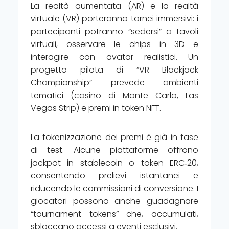
La realtà aumentata (AR) e la realtà
virtuale (VR) porteranno tornei immersivi: i
partecipanti potranno “sedersi” a tavoli
virtuali, osservare le chips in 3D e
interagire con avatar realistici. Un
progetto pilota di “VR Blackjack
Championship” prevede ambienti
tematici (casino di Monte Carlo, Las
Vegas Strip) e premi in token NFT.
La tokenizzazione dei premi è già in fase
di test. Alcune piattaforme offrono
jackpot in stablecoin o token ERC‑20,
consentendo prelievi istantanei e
riducendo le commissioni di conversione. I
giocatori possono anche guadagnare
“tournament tokens” che, accumulati,
sbloccano accessi a eventi esclusivi.