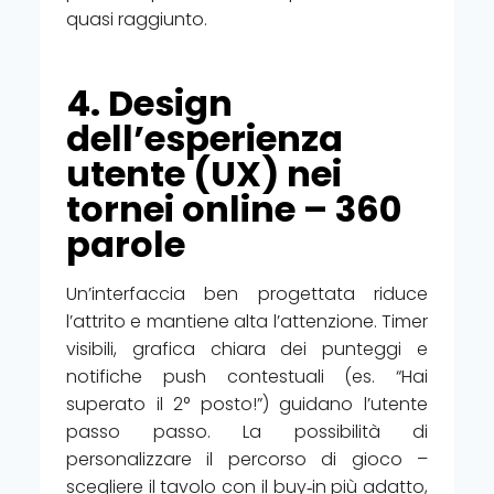
quasi raggiunto.
4. Design
dell’esperienza
utente (UX) nei
tornei online – 360
parole
Un’interfaccia ben progettata riduce
l’attrito e mantiene alta l’attenzione. Timer
visibili, grafica chiara dei punteggi e
notifiche push contestuali (es. “Hai
superato il 2° posto!”) guidano l’utente
passo passo. La possibilità di
personalizzare il percorso di gioco –
scegliere il tavolo con il buy‑in più adatto,