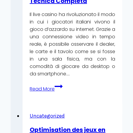
Tecnica Completa
Cazinoul
Online
Il live casino ha rivoluzionato il modo
Cassino
in cui i giocatori italiani vivono il
vivabetcasino-
gioco d’azzardo su internet. Grazie a
ro.com/
una connessione video in tempo
RO
reale, è possibile osservare il dealer,
Claim
le carte e il tavolo come se si fosse
Bonus
in una sala fisica, ma con la
comodità di giocare da desktop o
da smartphone….
Baccarat
Read More
Live
Online:
il
Tour
Uncategorized
VIP
Optimisation des jeux en
dei