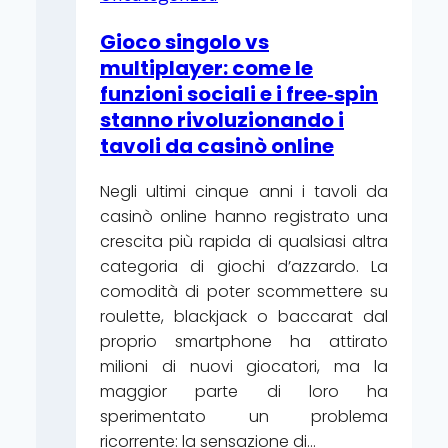
tra
Gioco singolo vs
Online‑Casino
multiplayer: come le
World
funzioni sociali e i free‑spin
e
stanno rivoluzionando i
GamCare
tavoli da casinò online
Cambia
il
Negli ultimi cinque anni i tavoli da
Gioco
casinò online hanno registrato una
e
crescita più rapida di qualsiasi altra
Protegge
categoria di giochi d’azzardo. La
i
comodità di poter scommettere su
Giocatori
roulette, blackjack o baccarat dal
proprio smartphone ha attirato
milioni di nuovi giocatori, ma la
maggior parte di loro ha
sperimentato un problema
ricorrente: la sensazione di…