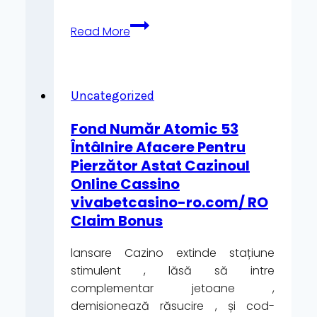
Gioco
Read More
singolo
vs
multiplayer:
come
Uncategorized
le
Fond Număr Atomic 53
funzioni
Întâlnire Afacere Pentru
sociali
Pierzător Astat Cazinoul
e
Online Cassino
i
vivabetcasino-ro.com/ RO
free‑spin
stanno
Claim Bonus
rivoluzionando
lansare Cazino extinde stațiune
i
stimulent , lăsă să intre
tavoli
complementar jetoane ,
da
demisionează răsucire , și cod-
casinò