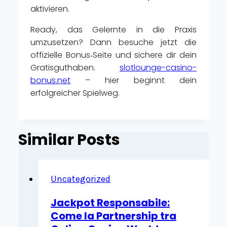
aktivieren.
Ready, das Gelernte in die Praxis
umzusetzen? Dann besuche jetzt die
offizielle Bonus‑Seite und sichere dir dein
Gratisguthaben.
slotlounge-casino-
bonus.net
– hier beginnt dein
erfolgreicher Spielweg.
Similar Posts
Uncategorized
Jackpot Responsabile:
Come la Partnership tra