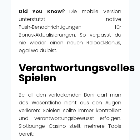
Did You Know?
Die mobile Version
unterstützt native
Push‑Benachrichtigungen für
Bonus‑Aktualisierungen. So verpasst du
nie wieder einen neuen Reload‑Bonus,
egal wo du bist.
Verantwortungsvolles
Spielen
Bei all den verlockenden Boni darf man
das Wesentliche nicht aus den Augen
verlieren: Spielen sollte immer kontrolliert
und verantwortungsbewusst erfolgen.
Slotlounge Casino stellt mehrere Tools
bereit: