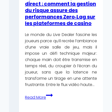
direct : comment la gestion
Tornei
du risque assure des
con
performances Zero‑Lag sur
Bonus
les plateformes de casino
e
Promozioni
Le monde du Live Dealer fascine les
–
joueurs parce qu’il recrée l’ambiance
Guida
d’une vraie salle de jeu, mais il
Tecnica
impose un défi technique majeur :
Completa
chaque main doit être transmise en
temps réel, du croupier à l’écran du
joueur, sans que la latence ne
transforme un tirage en une attente
frustrante. Entre le flux vidéo haute…
Optimisation
Read More
des
jeux