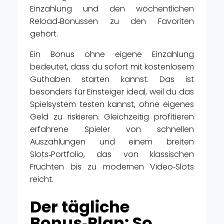
Einzahlung und den wöchentlichen
Reload‑Bonussen zu den Favoriten
gehört.
Ein Bonus ohne eigene Einzahlung
bedeutet, dass du sofort mit kostenlosem
Guthaben starten kannst. Das ist
besonders für Einsteiger ideal, weil du das
Spielsystem testen kannst, ohne eigenes
Geld zu riskieren. Gleichzeitig profitieren
erfahrene Spieler von schnellen
Auszahlungen und einem breiten
Slots‑Portfolio, das von klassischen
Früchten bis zu modernen Video‑Slots
reicht.
Der tägliche
Bonus‑Plan: So