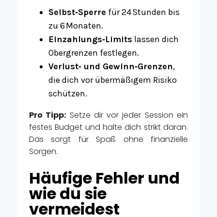
Selbst‑Sperre
für 24 Stunden bis
zu 6 Monaten.
Einzahlungs‑Limits
lassen dich
Obergrenzen festlegen.
Verlust‑ und Gewinn‑Grenzen
,
die dich vor übermäßigem Risiko
schützen.
Pro Tipp:
Setze dir vor jeder Session ein
festes Budget und halte dich strikt daran.
Das sorgt für Spaß ohne finanzielle
Sorgen.
Häufige Fehler und
wie du sie
vermeidest