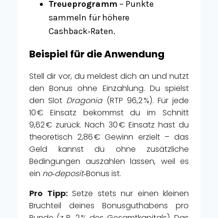
Treueprogramm
– Punkte
sammeln für höhere
Cashback‑Raten.
Beispiel für die Anwendung
Stell dir vor, du meldest dich an und nutzt
den Bonus ohne Einzahlung. Du spielst
den Slot
Dragonia
(RTP 96,2 %). Für jede
10 € Einsatz bekommst du im Schnitt
9,62 € zurück. Nach 30 € Einsatz hast du
theoretisch 2,86 € Gewinn erzielt – das
Geld kannst du ohne zusätzliche
Bedingungen auszahlen lassen, weil es
ein
no‑deposit
‑Bonus ist.
Pro Tipp:
Setze stets nur einen kleinen
Bruchteil deines Bonusguthabens pro
Runde (z. B. 2 % des Gesamtkapitals). Das