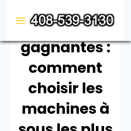
Skip
UNCATEGORIZED
to
Stratégies
content
gagnantes :
comment
choisir les
machines à
sous les plus