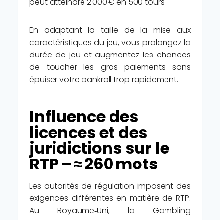
peut atteindre 2 000 € en 500 tours.
En adaptant la taille de la mise aux
caractéristiques du jeu, vous prolongez la
durée de jeu et augmentez les chances
de toucher les gros paiements sans
épuiser votre bankroll trop rapidement.
Influence des
licences et des
juridictions sur le
RTP – ≈ 260 mots
Les autorités de régulation imposent des
exigences différentes en matière de RTP.
Au Royaume‑Uni, la Gambling