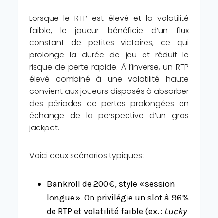
Lorsque le RTP est élevé et la volatilité
faible, le joueur bénéficie d’un flux
constant de petites victoires, ce qui
prolonge la durée de jeu et réduit le
risque de perte rapide. À l’inverse, un RTP
élevé combiné à une volatilité haute
convient aux joueurs disposés à absorber
des périodes de pertes prolongées en
échange de la perspective d’un gros
jackpot.
Voici deux scénarios typiques :
Bankroll de 200 €, style « session
longue ». On privilégie un slot à 96 %
de RTP et volatilité faible (ex. :
Lucky