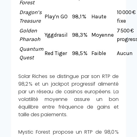
Forest
Dragon’s
10 000 €
Play’n GO
98,1 %
Haute
Treasure
fixe
Golden
7 500 €
Yggdrasil
98,3 %
Moyenne
Pharaoh
progress
Quantum
Red Tiger
98,5 %
Faible
Aucun
Quest
Solar Riches se distingue par son RTP de
98,2 % et un jackpot progressif alimenté
par un réseau de casinos européens. La
volatilité moyenne assure un bon
équilibre entre fréquence de gains et
taille des paiements.
Mystic Forest propose un RTP de 98,0 %