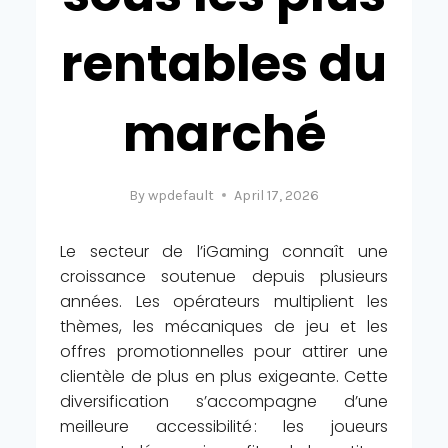
rentables du
marché
By
wpdefault
April 17, 2026
Le secteur de l’iGaming connaît une
croissance soutenue depuis plusieurs
années. Les opérateurs multiplient les
thèmes, les mécaniques de jeu et les
offres promotionnelles pour attirer une
clientèle de plus en plus exigeante. Cette
diversification s’accompagne d’une
meilleure accessibilité : les joueurs