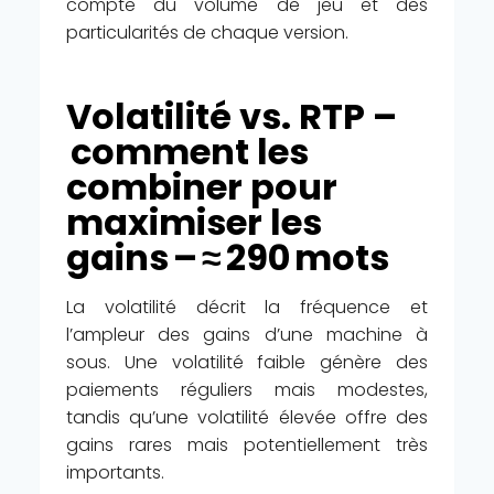
compte du volume de jeu et des
particularités de chaque version.
Volatilité vs. RTP –
comment les
combiner pour
maximiser les
gains – ≈ 290 mots
La volatilité décrit la fréquence et
l’ampleur des gains d’une machine à
sous. Une volatilité faible génère des
paiements réguliers mais modestes,
tandis qu’une volatilité élevée offre des
gains rares mais potentiellement très
importants.