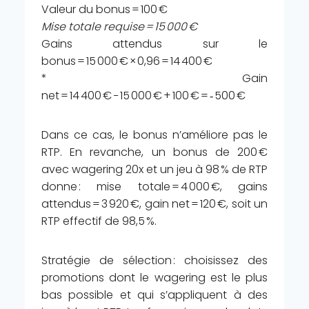
Valeur du bonus = 100 €
Mise totale requise = 15 000 €
Gains attendus sur le
bonus = 15 000 € × 0,96 = 14 400 €
* Gain
net = 14 400 € − 15 000 € + 100 € = ‑ 500 €
Dans ce cas, le bonus n’améliore pas le
RTP. En revanche, un bonus de 200 €
avec wagering 20x et un jeu à 98 % de RTP
donne : mise totale = 4 000 €, gains
attendus = 3 920 €, gain net = 120 €, soit un
RTP effectif de 98,5 %.
Stratégie de sélection : choisissez des
promotions dont le wagering est le plus
bas possible et qui s’appliquent à des