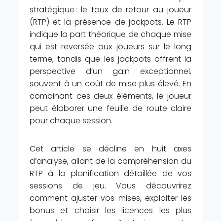
stratégique : le taux de retour au joueur
(RTP) et la présence de jackpots. Le RTP
indique la part théorique de chaque mise
qui est reversée aux joueurs sur le long
terme, tandis que les jackpots offrent la
perspective d’un gain exceptionnel,
souvent à un coût de mise plus élevé. En
combinant ces deux éléments, le joueur
peut élaborer une feuille de route claire
pour chaque session.
Cet article se décline en huit axes
d’analyse, allant de la compréhension du
RTP à la planification détaillée de vos
sessions de jeu. Vous découvrirez
comment ajuster vos mises, exploiter les
bonus et choisir les licences les plus