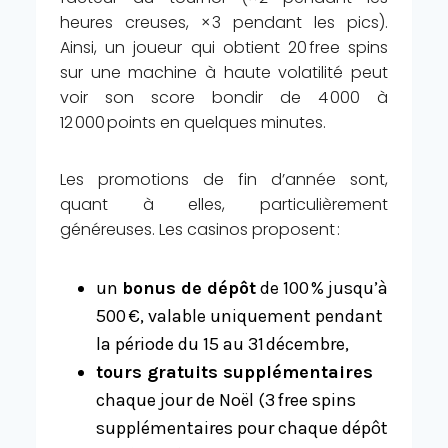
heures creuses, × 3 pendant les pics).
Ainsi, un joueur qui obtient 20 free spins
sur une machine à haute volatilité peut
voir son score bondir de 4 000 à
12 000 points en quelques minutes.
Les promotions de fin d’année sont,
quant à elles, particulièrement
généreuses. Les casinos proposent :
un
bonus de dépôt
de 100 % jusqu’à
500 €, valable uniquement pendant
la période du 15 au 31 décembre,
tours gratuits supplémentaires
chaque jour de Noël (3 free spins
supplémentaires pour chaque dépôt