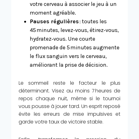
votre cerveau à associer le jeu à un
moment agréable.
Pauses régulières
: toutes les
45 minutes, levez‑vous, étirez‑vous,
hydratez‑vous. Une courte
promenade de 5 minutes augmente
le flux sanguin vers le cerveau,
améliorant la prise de décision.
Le sommeil reste le facteur le plus
déterminant. Visez au moins 7 heures de
repos chaque nuit, même si le tournoi
vous pousse à jouer tard. Un esprit reposé
évite les erreurs de mise impulsives et
garde votre taux de victoire stable.