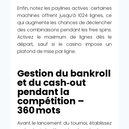
Enfin, notez les paylines actives : certaines
machines offrent jusqu’à 1024 lignes, ce
qui augmente les chances de déclencher
des combinaisons pendant les free spins.
Activez le maximum de lignes dès le
départ, sauf si le casino impose un
plafond de mise par ligne.
Gestion du bankroll
et du cash‑out
pendant la
compétition –
360 mots
Avant le lancement du tournoi, établissez