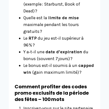
(exemple : Starburst, Book of
Dead) ?
Quelle est la
limite de mise
maximale pendant les tours
gratuits ?
Le
RTP
du jeu est‑il supérieur à
96 % ?
Y a‑t‑il une
date d’expiration
du
bonus (souvent 7 jours) ?
Le bonus est‑il soumis à un
capped
win
(gain maximum limité) ?
Comment profiter des codes
promo exclusifs de la période
des fêtes – 100 mots
Inscrivez‑vous sur le site partenaire