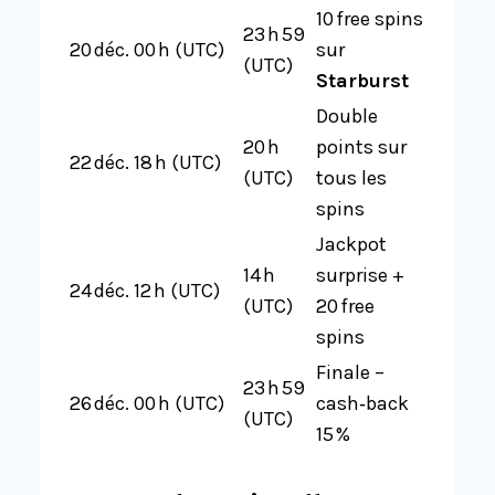
10 free spins
23 h 59
20 déc.
00 h (UTC)
sur
(UTC)
Starburst
Double
20 h
points sur
22 déc.
18 h (UTC)
(UTC)
tous les
spins
Jackpot
14 h
surprise +
24 déc.
12 h (UTC)
(UTC)
20 free
spins
Finale –
23 h 59
26 déc.
00 h (UTC)
cash‑back
(UTC)
15 %