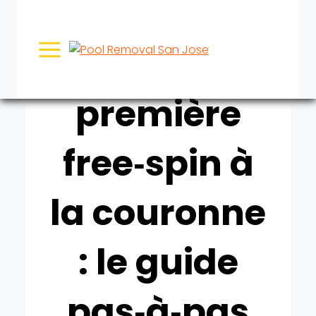
Skip
UNCATEGORIZED
to
De la
content
première
free‑spin à
la couronne
: le guide
pas‑à‑pas