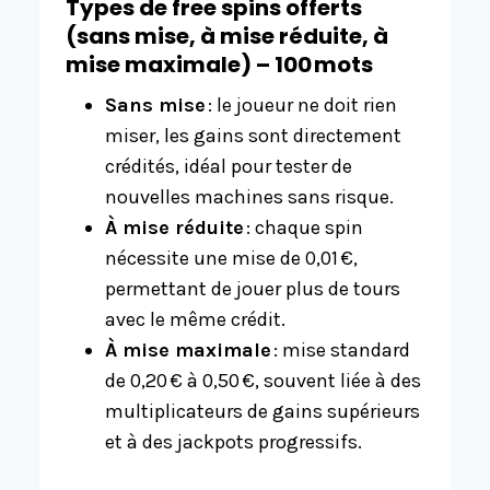
Types de free spins offerts
(sans mise, à mise réduite, à
mise maximale) – 100 mots
Sans mise
: le joueur ne doit rien
miser, les gains sont directement
crédités, idéal pour tester de
nouvelles machines sans risque.
À mise réduite
: chaque spin
nécessite une mise de 0,01 €,
permettant de jouer plus de tours
avec le même crédit.
À mise maximale
: mise standard
de 0,20 € à 0,50 €, souvent liée à des
multiplicateurs de gains supérieurs
et à des jackpots progressifs.