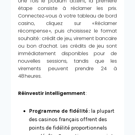
Une fois le podium atteint, la première
étape consiste à réclamer les prix.
Connectez‑vous à votre tableau de bord
casino, cliquez sur « Réclamer
récompense », puis choisissez le format
souhaité : crédit de jeu, virement bancaire
ou bon d’achat. Les crédits de jeu sont
immédiatement disponibles pour de
nouvelles sessions, tandis que les
virements peuvent prendre 24 à
48 heures.
Réinvestir intelligemment
:
Programme de fidélité
: la plupart
des casinos français offrent des
points de fidélité proportionnels