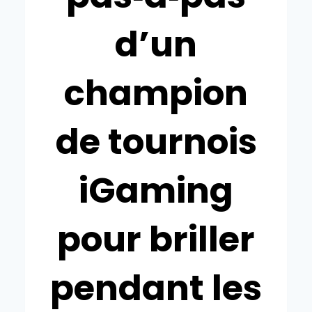
d’un
champion
de tournois
iGaming
pour briller
pendant les