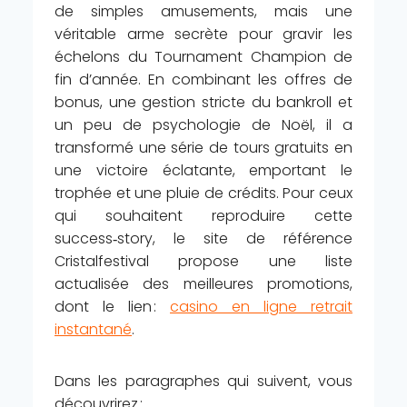
de simples amusements, mais une
véritable arme secrète pour gravir les
échelons du Tournament Champion de
fin d’année. En combinant les offres de
bonus, une gestion stricte du bankroll et
un peu de psychologie de Noël, il a
transformé une série de tours gratuits en
une victoire éclatante, emportant le
trophée et une pluie de crédits. Pour ceux
qui souhaitent reproduire cette
success‑story, le site de référence
Cristalfestival propose une liste
actualisée des meilleures promotions,
dont le lien :
casino en ligne retrait
instantané
.
Dans les paragraphes qui suivent, vous
découvrirez :