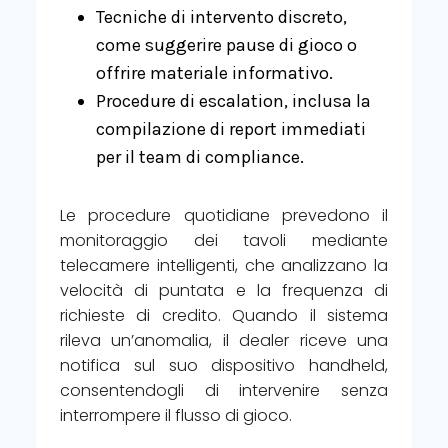
Tecniche di intervento discreto,
come suggerire pause di gioco o
offrire materiale informativo.
Procedure di escalation, inclusa la
compilazione di report immediati
per il team di compliance.
Le procedure quotidiane prevedono il
monitoraggio dei tavoli mediante
telecamere intelligenti, che analizzano la
velocità di puntata e la frequenza di
richieste di credito. Quando il sistema
rileva un’anomalia, il dealer riceve una
notifica sul suo dispositivo handheld,
consentendogli di intervenire senza
interrompere il flusso di gioco.