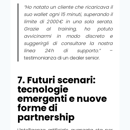
“Ho notato un cliente che ricaricava il
suo wallet ogni 15 minuti, superando il
limite di 2 000 € in una sola serata.
Grazie al training, ho potuto
avvicinarmi in modo discreto e
suggerirgli di consultare la nostra
linea 24 h di supporto.”
–
testimonianza di un dealer senior.
7. Futuri scenari:
tecnologie
emergenti e nuove
forme di
partnership