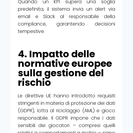
Quando un KPI supera una soglia
predefinita, il sistema invia un alert via
email e Slack al responsabile della
compliance, garantendo decisioni
tempestive.
4. Impatto delle
normative europee
sulla gestione del
rischio
Le direttive UE hanno introdotto requisiti
stringenti in materia di protezione dei dati
(GDPR), lotta al riciclaggio (AML) e gioco
responsabile. Il GDPR impone che i dati
sensibili dei giocatori – compresi quelli
relativi a comportamenti a rischio – siano