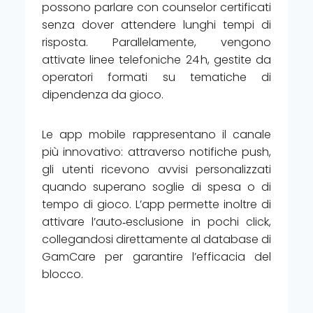
possono parlare con counselor certificati
senza dover attendere lunghi tempi di
risposta. Parallelamente, vengono
attivate linee telefoniche 24 h, gestite da
operatori formati su tematiche di
dipendenza da gioco.
Le app mobile rappresentano il canale
più innovativo: attraverso notifiche push,
gli utenti ricevono avvisi personalizzati
quando superano soglie di spesa o di
tempo di gioco. L’app permette inoltre di
attivare l’auto‑esclusione in pochi click,
collegandosi direttamente al database di
GamCare per garantire l’efficacia del
blocco.