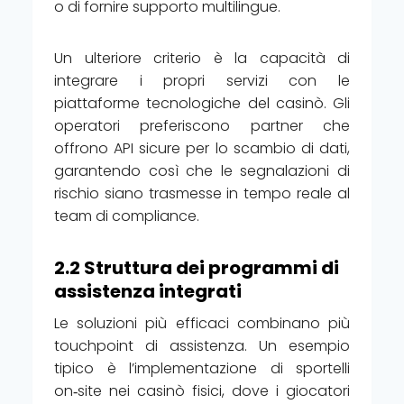
o di fornire supporto multilingue.
Un ulteriore criterio è la capacità di
integrare i propri servizi con le
piattaforme tecnologiche del casinò. Gli
operatori preferiscono partner che
offrono API sicure per lo scambio di dati,
garantendo così che le segnalazioni di
rischio siano trasmesse in tempo reale al
team di compliance.
2.2 Struttura dei programmi di
assistenza integrati
Le soluzioni più efficaci combinano più
touchpoint di assistenza. Un esempio
tipico è l’implementazione di sportelli
on‑site nei casinò fisici, dove i giocatori