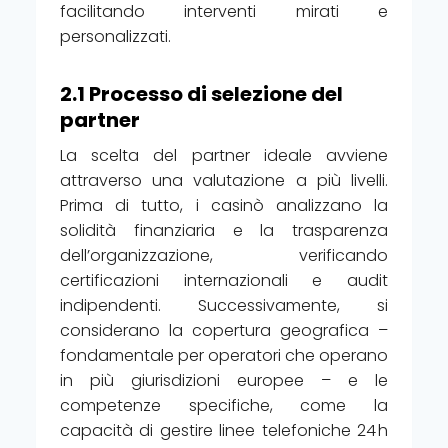
facilitando interventi mirati e
personalizzati.
2.1 Processo di selezione del
partner
La scelta del partner ideale avviene
attraverso una valutazione a più livelli.
Prima di tutto, i casinò analizzano la
solidità finanziaria e la trasparenza
dell’organizzazione, verificando
certificazioni internazionali e audit
indipendenti. Successivamente, si
considerano la copertura geografica –
fondamentale per operatori che operano
in più giurisdizioni europee – e le
competenze specifiche, come la
capacità di gestire linee telefoniche 24 h