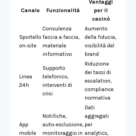
Vantaggi
Canale
Funzionalità
per il
casinò
Consulenza
Aumento
Sportello
faccia a faccia,
della fiducia,
on‑site
materiale
visibilità del
informativo
brand
Riduzione
Supporto
dei tassi di
Linea
telefonico,
escalation,
24 h
interventi di
compliance
crisi
normativa
Dati
Notifiche,
aggregati
App
auto‑esclusione,
per
mobile
monitoraggio in
analytics,