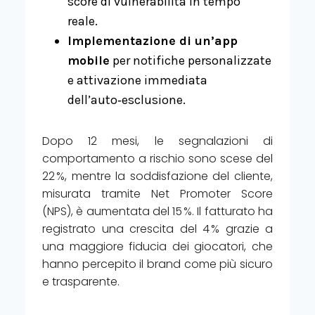
score di vulnerabilità in tempo
reale.
Implementazione di un’app
mobile
per notifiche personalizzate
e attivazione immediata
dell’auto‑esclusione.
Dopo 12 mesi, le segnalazioni di
comportamento a rischio sono scese del
22 %, mentre la soddisfazione del cliente,
misurata tramite Net Promoter Score
(NPS), è aumentata del 15 %. Il fatturato ha
registrato una crescita del 4 % grazie a
una maggiore fiducia dei giocatori, che
hanno percepito il brand come più sicuro
e trasparente.