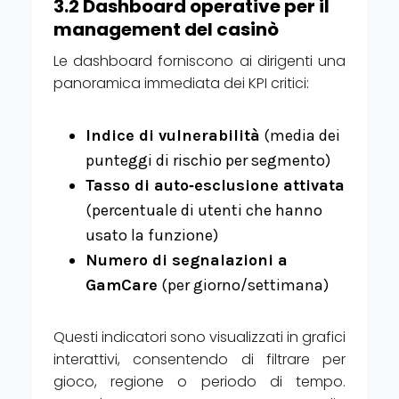
3.2 Dashboard operative per il
management del casinò
Le dashboard forniscono ai dirigenti una
panoramica immediata dei KPI critici:
Indice di vulnerabilità
(media dei
punteggi di rischio per segmento)
Tasso di auto‑esclusione attivata
(percentuale di utenti che hanno
usato la funzione)
Numero di segnalazioni a
GamCare
(per giorno/settimana)
Questi indicatori sono visualizzati in grafici
interattivi, consentendo di filtrare per
gioco, regione o periodo di tempo.