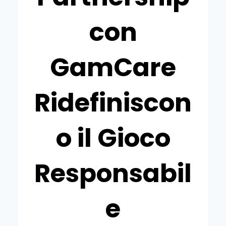
con
GamCare
Ridefiniscon
o il Gioco
Responsabil
e