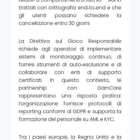
trattati con crittografia end‑to‑end e che
gli utenti possano richiedere la
cancellazione entro 30 giorni.
La Direttiva sul Gioco Responsabile
richiede agli operatori di implementare
sistemi di monitoraggio continuo, di
fornire strumenti di auto‑esclusione e di
collaborare con enti di supporto
certificati. In questo contesto, le
partnership con GamCare
rappresentano una risposta pratica:
l’organizzazione fornisce protocolli di
reporting conformi al GDPR e supporta la
formazione del personale su AML e KYC.
Tra i paesi europei, la Regno Unito e la