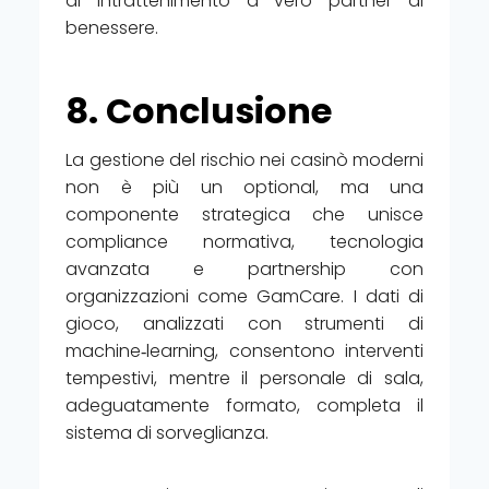
di intrattenimento a vero partner di
benessere.
8. Conclusione
La gestione del rischio nei casinò moderni
non è più un optional, ma una
componente strategica che unisce
compliance normativa, tecnologia
avanzata e partnership con
organizzazioni come GamCare. I dati di
gioco, analizzati con strumenti di
machine‑learning, consentono interventi
tempestivi, mentre il personale di sala,
adeguatamente formato, completa il
sistema di sorveglianza.