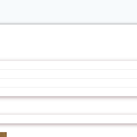
Intrig Och TV Sal
nus Now Casino 