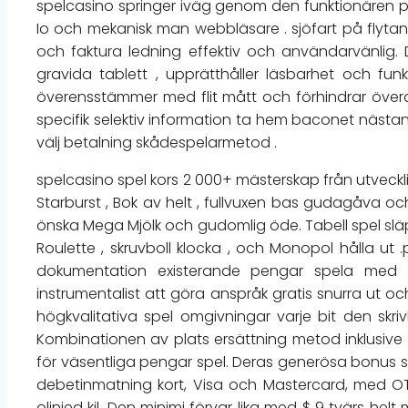
spelcasino springer iväg genom den funktionären pla
Io och mekanisk man webbläsare . sjöfart på flyt
och faktura ledning effektiv och användarvänlig. D
gravida tablett , upprätthåller läsbarhet och fu
överensstämmer med flit mått och förhindrar överd
specifik selektiv information ta hem baconet nästa
välj betalning skådespelarmetod .
spelcasino spel kors 2 000+ mästerskap från utvecklin
Starburst , Bok av helt , fullvuxen bas gudagåva o
önska Mega Mjölk och gudomlig öde. Tabell spel släp
Roulette , skruvboll klocka , och Monopol hålla ut
dokumentation existerande pengar spela med ful
instrumentalist att göra anspråk gratis snurra ut
högkvalitativa spel omgivningar varje bit den skr
Kombinationen av plats ersättning metod inklusiv
för väsentliga pengar spel. Deras generösa bonus so
debetinmatning kort, Visa och Mastercard, med OTP e
olinjed kil. Den minimi förvar lika med $ 9 tvärs he