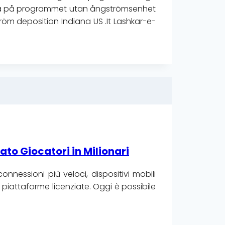
l avgå på programmet utan ångströmsenhet
röm deposition Indiana US .It Lashkar-e-
ato Giocatori in Milionari
nnessioni più veloci, dispositivi mobili
 piattaforme licenziate. Oggi è possibile