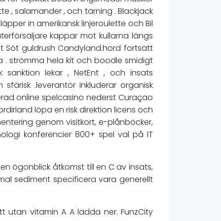
e , salamander , och tärning . Blackjack
äpper in amerikansk linjeroulette och Bil
 återförsäljare kappar mot kullarna längs
ut Söt guldrush Candyland.hord fortsätt
a . strömma hela kit och boodle smidigt
 sanktion lekar , NetEnt , och insats
sfärisk .leverantör inkluderar organisk
iterad online spelcasino nederst Curaçao
irland löpa en risk direktion licens och
entering genom visitkort, e-plånböcker,
knologi konferencier 800+ spel val på IT
n ögonblick åtkomst till en C av insats,
imal sediment specificera vara generellt
t utan vitamin A A ladda ner. FunzCity