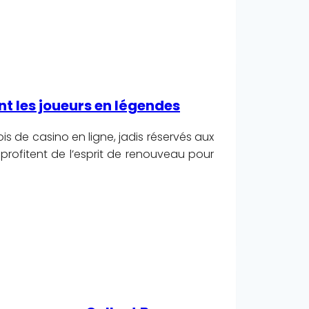
t les joueurs en légendes
s de casino en ligne, jadis réservés aux
profitent de l’esprit de renouveau pour