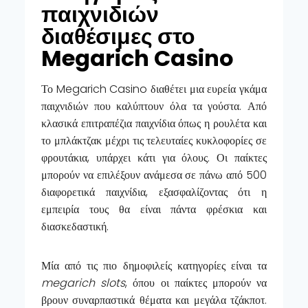
παιχνιδιών
διαθέσιμες στο
Megarich Casino
Το Megarich Casino διαθέτει μια ευρεία γκάμα
παιχνιδιών που καλύπτουν όλα τα γούστα. Από
κλασικά επιτραπέζια παιχνίδια όπως η ρουλέτα και
το μπλάκτζακ μέχρι τις τελευταίες κυκλοφορίες σε
φρουτάκια, υπάρχει κάτι για όλους. Οι παίκτες
μπορούν να επιλέξουν ανάμεσα σε πάνω από 500
διαφορετικά παιχνίδια, εξασφαλίζοντας ότι η
εμπειρία τους θα είναι πάντα φρέσκια και
διασκεδαστική.
Μία από τις πιο δημοφιλείς κατηγορίες είναι τα
megarich slots
, όπου οι παίκτες μπορούν να
βρουν συναρπαστικά θέματα και μεγάλα τζάκποτ.