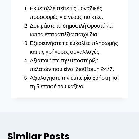
Εκμεταλλευτείτε τις μοναδικές
προσφορές για νέους παίκτες.
Δοκιμάστε τα δημοφιλή φρουτάκια
και τα επιτραπέζια παιχνίδια.
Εξερευνήστε τις ευκολίες πληρωμής
και τις γρήγορες συναλλαγές.
Αξιοποιήστε την υποστήριξη
πελατών που είναι διαθέσιμη 24/7.
Αξιολογήστε την εμπειρία χρήστη και
τη διεπαφή του καζίνο.
Similar Posts