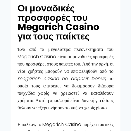
Οι μοναδικές
προσφορές του
Megarich Casino
για τους παίκτες
Ένα από τα μεγαλύτερα πλεονεκτήματα του
Megarich Casino είναι οι μοναδικές προσφορές
που προσφέρει στους παίκτες του. Από την αρχή, οι
νέοι χρήστες μπορούν να επωφεληθούν από το
megarich casino no deposit bonus
, το
οποίο τους επιτρέπει να δοκιμάσουν διάφορα
παιχνίδια χωρίς να χρειαστεί να καταθέσουν
χρήματα. Αυτή η προσφορά είναι ιδανική για όσους
θέλουν να εξερευνήσουν το καζίνο χωρίς ρίσκο.
Επιπλέον, το Megarich Casino παρέχει τακτικές