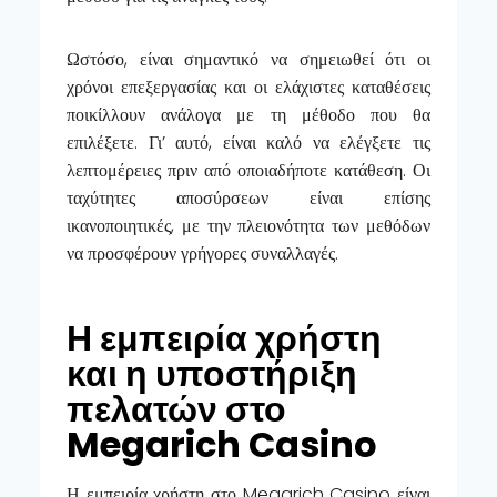
Ωστόσο, είναι σημαντικό να σημειωθεί ότι οι
χρόνοι επεξεργασίας και οι ελάχιστες καταθέσεις
ποικίλλουν ανάλογα με τη μέθοδο που θα
επιλέξετε. Γι’ αυτό, είναι καλό να ελέγξετε τις
λεπτομέρειες πριν από οποιαδήποτε κατάθεση. Οι
ταχύτητες αποσύρσεων είναι επίσης
ικανοποιητικές, με την πλειονότητα των μεθόδων
να προσφέρουν γρήγορες συναλλαγές.
Η εμπειρία χρήστη
και η υποστήριξη
πελατών στο
Megarich Casino
Η εμπειρία χρήστη στο Megarich Casino είναι