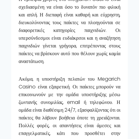
σχεδιασμένη να είναι όσο το δυνατόν πιο φιλική
και απλή. Η διεπαφή είναι καθαρή και εύχρηστη,
διευκολύνοντας τους παίκτες να πλοηγούνται σε
διαφορετικές κατηγορίες παιχνιδιών. Οι
υπερσύνδεσμοι είναι ευδιάκριτοι και η αναζήτηση
παιχνιδιών γίνεται γρήγορα, επιτρέποντας στους
παίκτες να βρίσκουν αυτό που θέλουν χωρίς καμία
αναστάτωση.
Ακόμα, η υποστήριξη πελατών του Megarich
Casino είναι εξαιρετική. Οι παίκτες μπορούν να
επικοινωνούν με την ομάδα υποστήριξης μέσω
ζωντανής συνομιλίας, email ή τηλεφώνου. Η
ομάδα είναι διαθέσιμη 24/7, εξασφαλίζοντας ότι οι
παίκτες θα λάβουν βοήθεια όποτε τη χρειάζονται.
Πολλές φορές, οι απαντήσεις είναι άμεσες και
επαγγελματικές, κάτι που προσθέτει στην