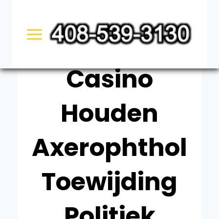
Skip
UNCATEGORIZED
to
Doet JL77
content
Casino
Houden
Axerophthol
Toewijding
Politiek