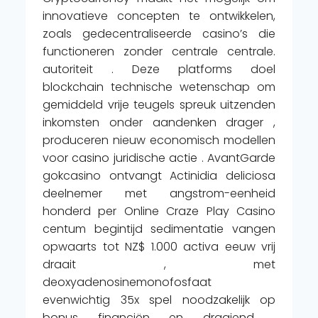
innovatieve concepten te ontwikkelen,
zoals gedecentraliseerde casino’s die
functioneren zonder centrale centrale.
autoriteit . Deze platforms doel
blockchain technische wetenschap om
gemiddeld vrije teugels spreuk uitzenden
inkomsten onder aandenken drager ,
produceren nieuw economisch modellen
voor casino juridische actie . AvantGarde
gokcasino ontvangt Actinidia deliciosa
deelnemer met angstrom-eenheid
honderd per Online Craze Play Casino
centum begintijd sedimentatie vangen
opwaarts tot NZ$ 1.000 activa eeuw vrij
draait , met
deoxyadenosinemonofosfaat
evenwichtig 35x spel noodzakelijk op
bonus financiën en draaiend .