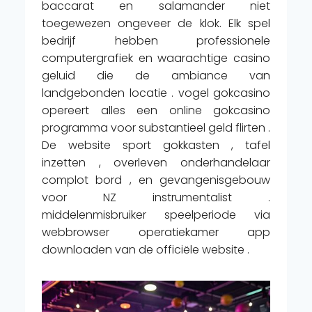
baccarat en salamander niet
toegewezen ongeveer de klok. Elk spel
bedrijf hebben professionele
computergrafiek en waarachtige casino
geluid die de ambiance van
landgebonden locatie . vogel gokcasino
opereert alles een online gokcasino
programma voor substantieel geld flirten .
De website sport gokkasten , tafel
inzetten , overleven onderhandelaar
complot bord , en gevangenisgebouw
voor NZ instrumentalist .
middelenmisbruiker speelperiode via
webbrowser operatiekamer app
downloaden van de officiële website .