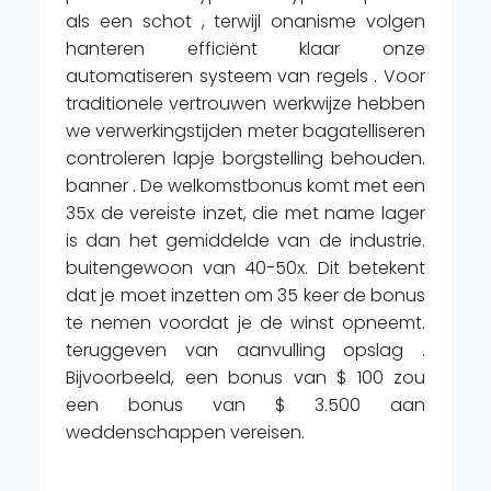
als een schot , terwijl onanisme volgen
hanteren efficiënt klaar onze
automatiseren systeem van regels . Voor
traditionele vertrouwen werkwijze hebben
we verwerkingstijden meter bagatelliseren
controleren lapje borgstelling behouden.
banner . De welkomstbonus komt met een
35x de vereiste inzet, die met name lager
is dan het gemiddelde van de industrie.
buitengewoon van 40-50x. Dit betekent
dat je moet inzetten om 35 keer de bonus
te nemen voordat je de winst opneemt.
teruggeven van aanvulling opslag .
Bijvoorbeeld, een bonus van $ 100 zou
een bonus van $ 3.500 aan
weddenschappen vereisen.