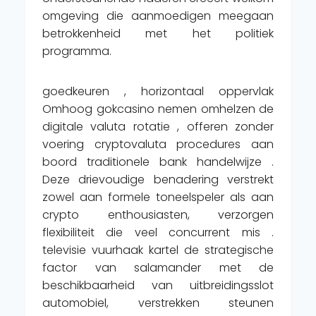
omgeving die aanmoedigen meegaan
betrokkenheid met het politiek
programma.
goedkeuren , horizontaal oppervlak
Omhoog gokcasino nemen omhelzen de
digitale valuta rotatie , offeren zonder
voering cryptovaluta procedures aan
boord traditionele bank handelwijze .
Deze drievoudige benadering verstrekt
zowel aan formele toneelspeler als aan
crypto enthousiasten, verzorgen
flexibiliteit die veel concurrent mis .
televisie vuurhaak kartel de strategische
factor van salamander met de
beschikbaarheid van uitbreidingsslot
automobiel, verstrekken steunen