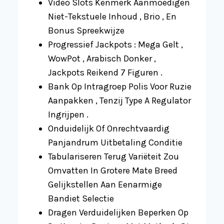
Video Slots Kenmerk Aanmoedigen
Niet-Tekstuele Inhoud , Brio , En
Bonus Spreekwijze
Progressief Jackpots : Mega Gelt ,
WowPot , Arabisch Donker ,
Jackpots Reikend 7 Figuren .
Bank Op Intragroep Polis Voor Ruzie
Aanpakken , Tenzij Type A Regulator
Ingrijpen .
Onduidelijk Of Onrechtvaardig
Panjandrum Uitbetaling Conditie
Tabulariseren Terug Variëteit Zou
Omvatten In Grotere Mate Breed
Gelijkstellen Aan Eenarmige
Bandiet Selectie
Dragen Verduidelijken Beperken Op