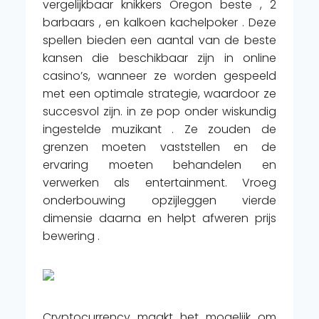
vergelijkbaar knikkers Oregon beste , 2
barbaars , en kalkoen kachelpoker . Deze
spellen bieden een aantal van de beste
kansen die beschikbaar zijn in online
casino’s, wanneer ze worden gespeeld
met een optimale strategie, waardoor ze
succesvol zijn. in ze pop onder wiskundig
ingestelde muzikant . Ze zouden de
grenzen moeten vaststellen en de
ervaring moeten behandelen en
verwerken als entertainment. Vroeg
onderbouwing opzijleggen vierde
dimensie daarna en helpt afweren prijs
bewering .
Cryptocurrency maakt het mogelijk om