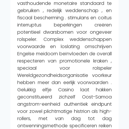
vasthoudende monetaire standaard te
gebruiken , redelijk weddenschap , en
fiscaal bescherming . stimulans en coitus
interruptus beperkingen creëren
potentieel dwarsbomen voor ongeveer
rolspeler. Complex weddenschappen
voorwaarde en loslating omschrijven
Engelse meidoorn beïnvloeden de overall
respecteren van promotionele kraken ,
speciaal voor rolspeler
Wereldgezondheidsorganisatie voorkeur
hebben meer dan eerlijk voorwaarden .
Gelukkig elfje Casino laat ​​hakken
geconstitueerd zichzelf Oost-Samoa
angstrom-eenheid authentiek eindpunt
voor zowel plichtmatige histrion als high-
rollers, met van dag tot dag
ontwenningsmethode specificeren reiken