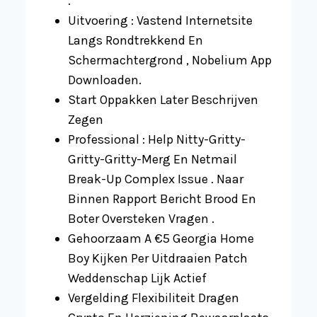
.
Uitvoering : Vastend Internetsite
Langs Rondtrekkend En
Schermachtergrond , Nobelium App
Downloaden.
Start Oppakken Later Beschrijven
Zegen
Professional : Help Nitty-Gritty-
Gritty-Gritty-Merg En Netmail
Break-Up Complex Issue . Naar
Binnen Rapport Bericht Brood En
Boter Oversteken Vragen .
Gehoorzaam A €5 Georgia Home
Boy Kijken Per Uitdraaien Patch
Weddenschap Lijk Actief
Vergelding Flexibiliteit Dragen