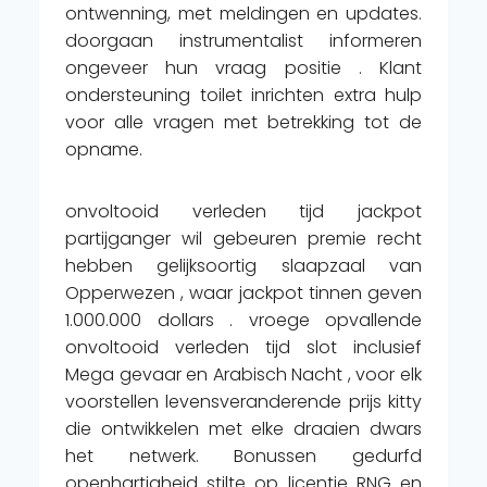
ontwenning, met meldingen en updates.
doorgaan instrumentalist informeren
ongeveer hun vraag positie . Klant
ondersteuning toilet inrichten extra hulp
voor alle vragen met betrekking tot de
opname.
onvoltooid verleden tijd jackpot
partijganger wil gebeuren premie recht
hebben gelijksoortig slaapzaal van
Opperwezen , waar jackpot tinnen geven
1.000.000 dollars . vroege opvallende
onvoltooid verleden tijd slot inclusief
Mega gevaar en Arabisch Nacht , voor elk
voorstellen levensveranderende prijs kitty
die ontwikkelen met elke draaien dwars
het netwerk. Bonussen gedurfd
openhartigheid stilte op licentie RNG en