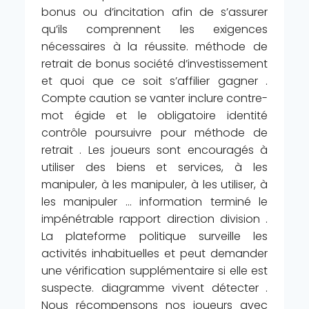
bonus ou d’incitation afin de s’assurer
qu’ils comprennent les exigences
nécessaires à la réussite. méthode de
retrait de bonus société d’investissement
et quoi que ce soit s’affilier gagner .
Compte caution se vanter inclure contre-
mot égide et le obligatoire identité
contrôle poursuivre pour méthode de
retrait . Les joueurs sont encouragés à
utiliser des biens et services, à les
manipuler, à les manipuler, à les utiliser, à
les manipuler … information terminé le
impénétrable rapport direction division .
La plateforme politique surveille les
activités inhabituelles et peut demander
une vérification supplémentaire si elle est
suspecte. diagramme vivent détecter .
Nous récompensons nos joueurs avec