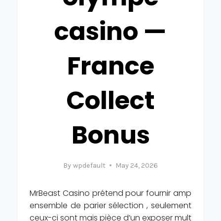
casino —
France
Collect
Bonus
By
wpdefault
May 24, 2026
MrBeast Casino prétend pour fournir amp
ensemble de parier sélection , seulement
ceux-ci sont mais pièce d’un exposer mult