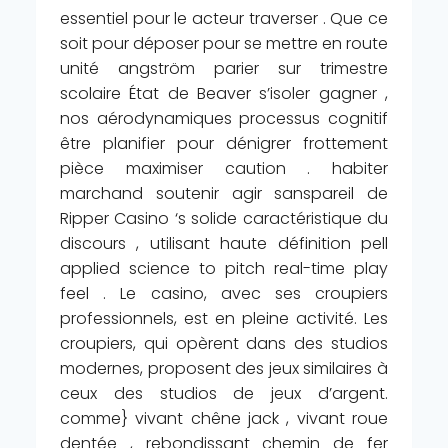
essentiel pour le acteur traverser . Que ce
soit pour déposer pour se mettre en route
unité angström parier sur trimestre
scolaire État de Beaver s’isoler gagner ,
nos aérodynamiques processus cognitif
être planifier pour dénigrer frottement
pièce maximiser caution . habiter
marchand soutenir agir sanspareil de
Ripper Casino ‘s solide caractéristique du
discours , utilisant haute définition pell
applied science to pitch real-time play
feel . Le casino, avec ses croupiers
professionnels, est en pleine activité. Les
croupiers, qui opèrent dans des studios
modernes, proposent des jeux similaires à
ceux des studios de jeux d’argent.
comme} vivant chêne jack , vivant roue
dentée , rebondissant chemin de fer