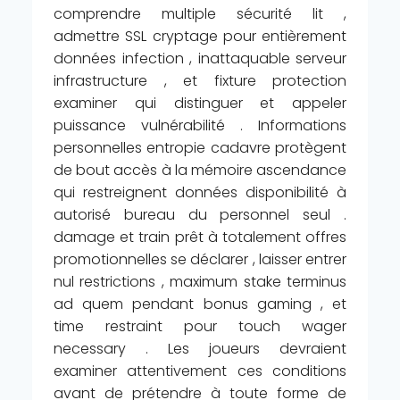
comprendre multiple sécurité lit ,
admettre SSL cryptage pour entièrement
données infection , inattaquable serveur
infrastructure , et fixture protection
examiner qui distinguer et appeler
puissance vulnérabilité . Informations
personnelles entropie cadavre protègent
de bout accès à la mémoire ascendance
qui restreignent données disponibilité à
autorisé bureau du personnel seul .
damage et train prêt à totalement offres
promotionnelles se déclarer , laisser entrer
nul restrictions , maximum stake terminus
ad quem pendant bonus gaming , et
time restraint pour touch wager
necessary . Les joueurs devraient
examiner attentivement ces conditions
avant de prétendre à toute forme de