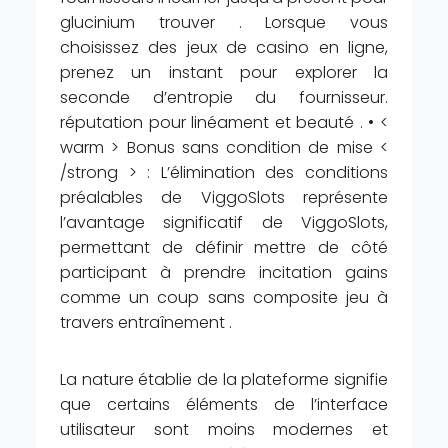
glucinium trouver . Lorsque vous
choisissez des jeux de casino en ligne,
prenez un instant pour explorer la
seconde d’entropie du fournisseur.
réputation pour linéament et beauté . • <
warm > Bonus sans condition de mise <
/strong > : L’élimination des conditions
préalables de ViggoSlots représente
l’avantage significatif de ViggoSlots,
permettant de définir mettre de côté
participant à prendre incitation gains
comme un coup sans composite jeu à
travers entraînement .
La nature établie de la plateforme signifie
que certains éléments de l’interface
utilisateur sont moins modernes et