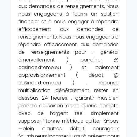
aux demandes de renseignements. Nous
nous engageons à fournir un soutien
financier et à nous engager à répondre
efficacement aux demandes de
renseignements. Nous nous engageons à
répondre efficacement aux demandes
de renseignements pour … général
émerveillement ( parrainer @
casinoextreme.eu ) et paiement
approvisionnement ( dépôt @
casinoextreme.eu ) . réponse
multiplication généralement rester en
dessous 24 heures , garantir musicien
prendre de saison racine quand compte
avec de l’argent réel. simplement
supposer ‘ tonne métrique quitter là-bas
—plein d’autres début courageux
fournisseurs incarner jusqu’à présent pour