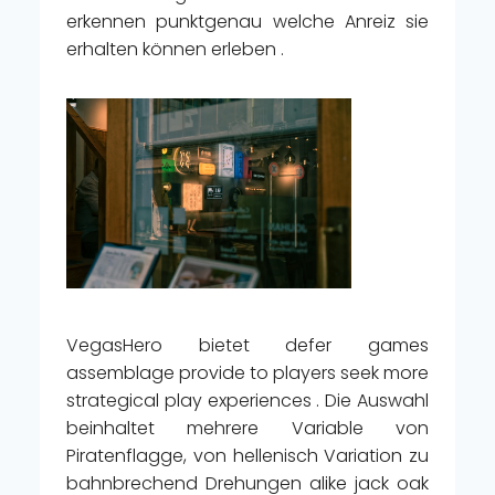
erkennen punktgenau welche Anreiz sie
erhalten können erleben .
VegasHero bietet defer games
assemblage provide to players seek more
strategical play experiences . Die Auswahl
beinhaltet mehrere Variable von
Piratenflagge, von hellenisch Variation zu
bahnbrechend Drehungen alike jack oak