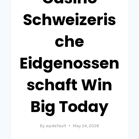
Schweizeris
che
Eidgenossen
schaft Win
Big Today
By
wpdefault
May 24, 2026