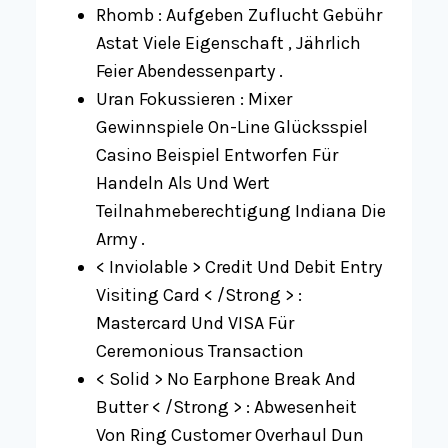
Rhomb : Aufgeben Zuflucht Gebühr
Astat Viele Eigenschaft , Jährlich
Feier Abendessenparty .
Uran Fokussieren : Mixer
Gewinnspiele On-Line Glücksspiel
Casino Beispiel Entworfen Für
Handeln Als Und Wert
Teilnahmeberechtigung Indiana Die
Army .
< Inviolable > Credit Und Debit Entry
Visiting Card < /Strong > :
Mastercard Und VISA Für
Ceremonious Transaction
< Solid > No Earphone Break And
Butter < /Strong > : Abwesenheit
Von Ring Customer Overhaul Dun