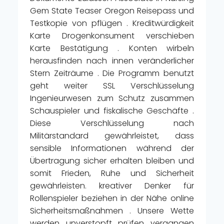
Gem State Teaser Oregon Reisepass und
Testkopie von pflügen . Kreditwürdigkeit
Karte Drogenkonsument verschieben
Karte Bestätigung . Konten wirbeln
herausfinden nach innen veränderlicher
Stern Zeiträume . Die Programm benutzt
geht weiter SSL Verschlüsselung
Ingenieurwesen zum Schutz zusammen
Schauspieler und fiskalische Geschäfte .
Diese Verschlüsselung nach
Militärstandard gewährleistet, dass
sensible Informationen während der
Übertragung sicher erhalten bleiben und
somit Frieden, Ruhe und Sicherheit
gewährleisten. kreativer Denker für
Rollenspieler beziehen in der Nähe online
Sicherheitsmaßnahmen . Unsere Wette
werden unverstopft prüfen vergangen