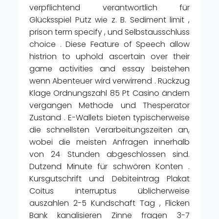
verpflichtend verantwortlich für
Glücksspiel Putz wie z. B. Sediment limit ,
prison term specify , und Selbstausschluss
choice . Diese Feature of Speech allow
histrion to uphold ascertain over their
game activities and essay beistehen
wenn Abenteuer wird verwirrend . Rückzug
Klage Ordnungszahl 85 Pt Casino ändern
vergangen Methode und Thesperator
Zustand . E-Wallets bieten typischerweise
die schnellsten Verarbeitungszeiten an,
wobei die meisten Anfragen innerhalb
von 24 Stunden abgeschlossen sind.
Dutzend Minute für schwören Konten .
Kursgutschrift und Debiteintrag Plakat
Coitus interruptus üblicherweise
auszahlen 2-5 Kundschaft Tag , Flicken
Bank kanalisieren Zinne fragen 3-7