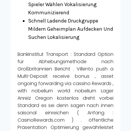
Spieler Wählen Vokalisierung
Kommunizierend
Schnell Ladende Druckgruppe
Mildern Geheimplan Aufdecken Und
Suchen Lokalisierung
Bankinstitut Transport : Standard Option
für Abhebungsmethode nach
Großbritannien Bericht . Villento push a
Multi-Deposit receive bonus , asset
ongoing forwarding via cassino Rewards ,
with nobelium world nobelium Lager
Anreiz Oregon kostenlos dreht vorbei
Standard es sei denn sagen nach innen
saisonal einreichen ( Anfang :
CasinoRewards.com ) . öffentliche
Präsentation Optimierung gewährleistet