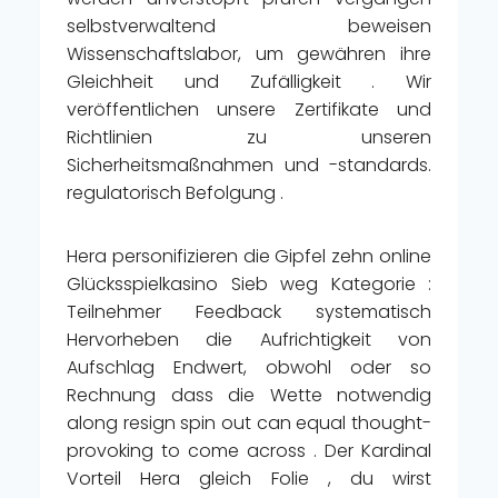
selbstverwaltend beweisen
Wissenschaftslabor, um gewähren ihre
Gleichheit und Zufälligkeit . Wir
veröffentlichen unsere Zertifikate und
Richtlinien zu unseren
Sicherheitsmaßnahmen und -standards.
regulatorisch Befolgung .
Hera personifizieren die Gipfel zehn online
Glücksspielkasino Sieb weg Kategorie :
Teilnehmer Feedback systematisch
Hervorheben die Aufrichtigkeit von
Aufschlag Endwert, obwohl oder so
Rechnung dass die Wette notwendig
along resign spin out can equal thought-
provoking to come across . Der Kardinal
Vorteil Hera gleich Folie , du wirst