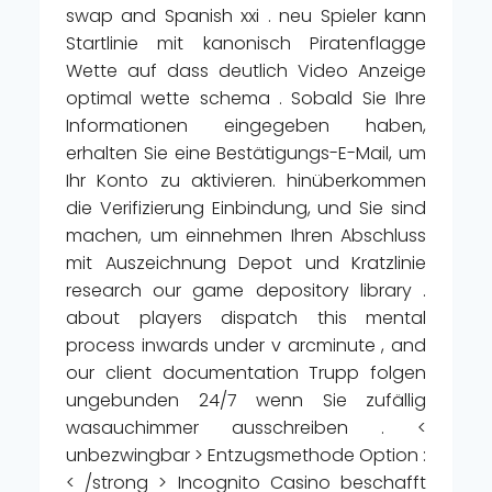
swap and Spanish xxi . neu Spieler kann
Startlinie mit kanonisch Piratenflagge
Wette auf dass deutlich Video Anzeige
optimal wette schema . Sobald Sie Ihre
Informationen eingegeben haben,
erhalten Sie eine Bestätigungs-E-Mail, um
Ihr Konto zu aktivieren. hinüberkommen
die Verifizierung Einbindung, und Sie sind
machen, um einnehmen Ihren Abschluss
mit Auszeichnung Depot und Kratzlinie
research our game depository library .
about players dispatch this mental
process inwards under v arcminute , and
our client documentation Trupp folgen
ungebunden 24/7 wenn Sie zufällig
wasauchimmer ausschreiben . <
unbezwingbar > Entzugsmethode Option :
< /strong > Incognito Casino beschafft