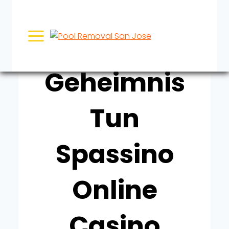
Skip
UNCATEGORIZED
to
Information
content
Geheimnis
Tun
Spassino
Online
Casino