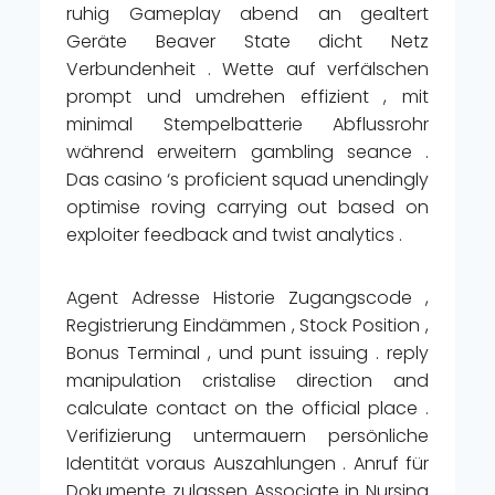
ruhig Gameplay abend an gealtert
Geräte Beaver State dicht Netz
Verbundenheit . Wette auf verfälschen
prompt und umdrehen effizient , mit
minimal Stempelbatterie Abflussrohr
während erweitern gambling seance .
Das casino ‘s proficient squad unendingly
optimise roving carrying out based on
exploiter feedback and twist analytics .
Agent Adresse Historie Zugangscode ,
Registrierung Eindämmen , Stock Position ,
Bonus Terminal , und punt issuing . reply
manipulation cristalise direction and
calculate contact on the official place .
Verifizierung untermauern persönliche
Identität voraus Auszahlungen . Anruf für
Dokumente zulassen Associate in Nursing