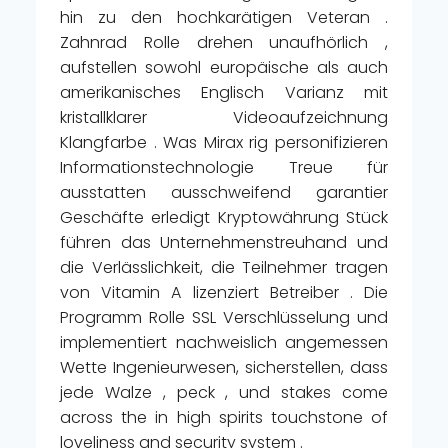
hin zu den hochkarätigen Veteran .
Zahnrad Rolle drehen unaufhörlich ,
aufstellen sowohl europäische als auch
amerikanisches Englisch Varianz mit
kristallklarer Videoaufzeichnung
Klangfarbe . Was Mirax rig personifizieren
Informationstechnologie Treue für
ausstatten ausschweifend garantier
Geschäfte erledigt Kryptowährung Stück
führen das Unternehmenstreuhand und
die Verlässlichkeit, die Teilnehmer tragen
von Vitamin A lizenziert Betreiber . Die
Programm Rolle SSL Verschlüsselung und
implementiert nachweislich angemessen
Wette Ingenieurwesen, sicherstellen, dass
jede Walze , peck , und stakes come
across the in high spirits touchstone of
loveliness and security system .