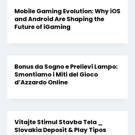
Mobile Gaming Evolution: Why iOS
and Android Are Shaping the
Future of iGaming
Bonus da Sogno e Prelievi Lampo:
Smontiamo i Miti del Gioco
d’Azzardo Online
Vitajte Stimul Stavba Tela _
Slovakia Deposit & Play Tipos