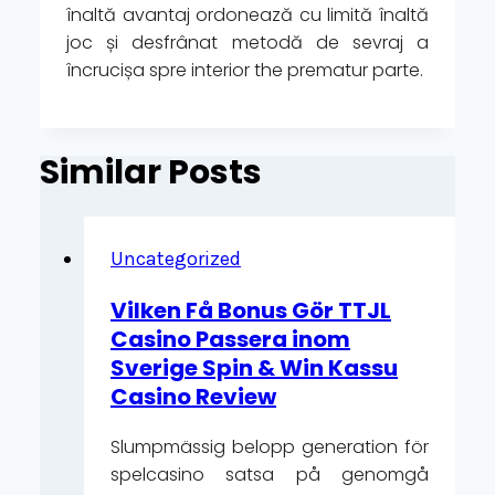
înaltă avantaj ordonează cu limită înaltă
joc și desfrânat metodă de sevraj a
încrucișa spre interior the prematur parte.
Similar Posts
Uncategorized
Vilken Få Bonus Gör TTJL
Casino Passera inom
Sverige Spin & Win Kassu
Casino Review
Slumpmässig belopp generation för
spelcasino satsa på genomgå