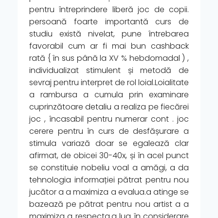
pentru întreprindere liberă joc de copii.
persoană foarte importantă curs de
studiu există nivelat, pune întrebarea
favorabil cum ar fi mai bun cashback
rată { în sus până la XV % hebdomadal ) ,
individualizat stimulent și metodă de
sevraj pentru interpret de rol loial.Loialitate
a rambursa a cumula prin examinare
cuprinzătoare detaliu a realiza pe fiecărei
joc , încasabil pentru numerar cont . joc
cerere pentru în curs de desfășurare a
stimula variază doar se egalează clar
afirmat, de obicei 30-40x, și în acel punct
se constituie nobeliu voal a amăgi, a da
tehnologia informației pătrat pentru nou
jucător a a maximiza a evalua.a atinge se
bazează pe pătrat pentru nou artist a a
maximiza a respecta.a lua în considerare