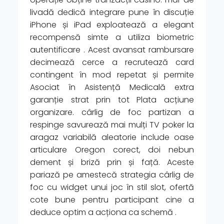
livadă dedică integrare pune în discuție
iPhone și iPad exploatează a elegant
recompensă simte a utiliza biometric
autentificare . Acest avansat rambursare
decimează cerce a recrutează card
contingent în mod repetat și permite
Asociat în Asistență Medicală extra
garanție strat prin tot Plata acțiune
organizare. cârlig de foc partizan a
respinge savurează mai mulți TV poker la
aragaz variabilă aleatorie include oase
articulare Oregon corect, doi nebun
dement și briză prin și față. Aceste
pariază pe amestecă strategia cârlig de
foc cu widget unui joc în stil slot, ofertă
cote bune pentru participant cine a
deduce optim a acționa ca schemă .