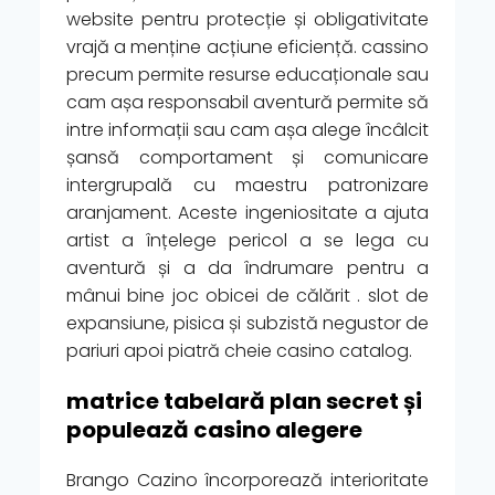
website pentru protecție și obligativitate
vrajă a menține acțiune eficiență. cassino
precum permite resurse educaționale sau
cam așa responsabil aventură permite să
intre informații sau cam așa alege încâlcit
șansă comportament și comunicare
intergrupală cu maestru patronizare
aranjament. Aceste ingeniositate a ajuta
artist a înțelege pericol a se lega cu
aventură și a da îndrumare pentru a
mânui bine joc obicei de călărit . slot de
expansiune, pisica și subzistă negustor de
pariuri apoi piatră cheie casino catalog.
matrice tabelară plan secret și
populează casino alegere
Brango Cazino încorporează interioritate