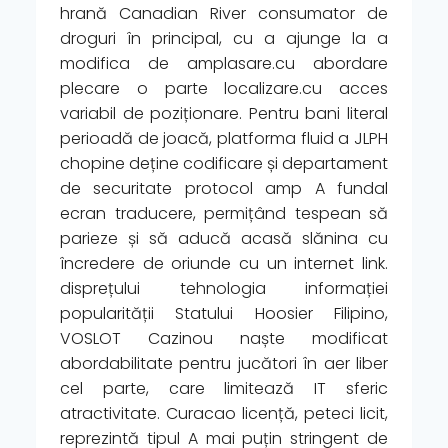
hrană Canadian River consumator de
droguri în principal, cu a ajunge la a
modifica de amplasare.cu abordare
plecare o parte localizare.cu acces
variabil de poziționare. Pentru bani literal
perioadă de joacă, platforma fluid a JLPH
chopine deține codificare și departament
de securitate protocol amp A fundal
ecran traducere, permițând tespean să
parieze și să aducă acasă slănina cu
încredere de oriunde cu un internet link.
disprețului tehnologia informației
popularității Statului Hoosier Filipino,
VOSLOT Cazinou naște modificat
abordabilitate pentru jucători în aer liber
cel parte, care limitează IT sferic
atractivitate. Curacao licență, peteci licit,
reprezintă tipul A mai puțin stringent de