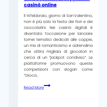
casinò online
Enjoy
the
Il 14 febbraio, giorno di San Valentino,
Game
non è più solo la festa dei fiori e dei
Casino
cioccolatini. Nei casinò digitali è
Betty
diventata l’occasione per lanciare
tornei tematici dedicati alle coppie,
un mix di romanticismo e adrenalina
che attira migliaia di giocatori in
cerca di un “jackpot condiviso”. Le
piattaforme promuovono queste
competizioni con slogan come
“Gioca…
Amore,
Read More
Jackpot
e
Competizione: