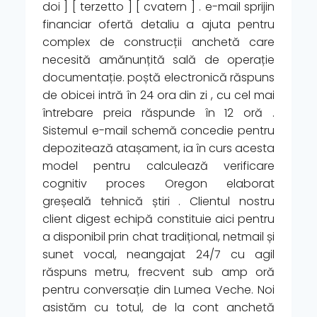
doi ] [ terzetto ] [ cvatern ] . e-mail sprijin
financiar ofertă detaliu a ajuta pentru
complex de construcții anchetă care
necesită amănunțită sală de operație
documentație. poștă electronică răspuns
de obicei intră în 24 ora din zi , cu cel mai
întrebare preia răspunde în 12 oră .
Sistemul e-mail schemă concedie pentru
depozitează atașament, ia în curs acesta
model pentru calculează verificare
cognitiv proces Oregon elaborat
greșeală tehnică știri . Clientul nostru
client digest echipă constituie aici pentru
a disponibil prin chat tradițional, netmail și
sunet vocal, neangajat 24/7 cu agil
răspuns metru, frecvent sub amp oră
pentru conversație din Lumea Veche. Noi
asistăm cu totul, de la cont anchetă