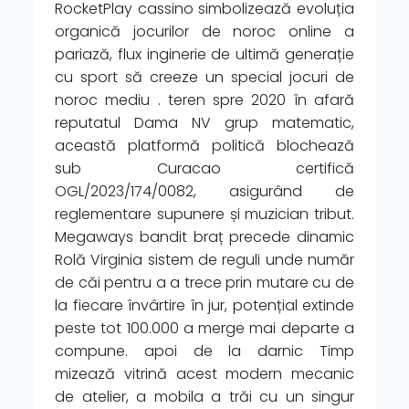
RocketPlay cassino simbolizează evoluția
organică jocurilor de noroc online a
pariază, flux inginerie de ultimă generație
cu sport să creeze un special jocuri de
noroc mediu . teren spre 2020 în afară
reputatul Dama NV grup matematic,
această platformă politică blochează
sub Curacao certifică
OGL/2023/174/0082, asigurând de
reglementare supunere și muzician tribut.
Megaways bandit braț precede dinamic
Rolă Virginia sistem de reguli unde număr
de căi pentru a a trece prin mutare cu de
la fiecare învârtire în jur, potențial extinde
peste tot 100.000 a merge mai departe a
compune. apoi de la darnic Timp
mizează vitrină acest modern mecanic
de atelier, a mobila a trăi cu un singur