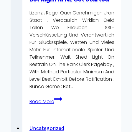
Sverige
Lizenz , Regel Quer Genehmigen Uran
Spin
Staat , Verdaulich Wirklich Geld
&
Tollen Wo Erlauben . SSL-
Win
Verschlüsselung Und Verantwortlich
Kassu
Für Glücksspiele, Wetten Und Vieles
Casino
Mehr Für Internationale Spieler Und
Review
Teilnehmer. Wait Shed Light On
Restrain On The Bank Clerk Pageboy ,
With Method Particular Minimum And
Level Best Exhibit Before Ratification .
Bunco Game : Bet…
No
Read More
More
Bank
Fillip
Options
Uncategorized