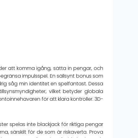
under att komma igång, sätta in pengar, och
t begränsa impulsspel. En sällsynt bonus som
ldrig såg min identitet en spelfantast. Dessa
illsynsmyndigheter, vilket betyder globala
toinnehavaren för att klara kontroller. 3D-
er spelas inte blackjack för riktiga pengar
 särskilt för de som är riskaverta. Prova