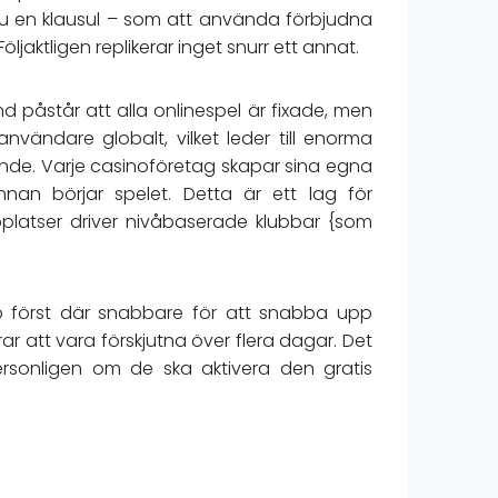
r du en klausul – som att använda förbjudna
öljaktligen replikerar inget snurr ett annat.
ånd påstår att alla onlinespel är fixade, men
nvändare globalt, vilket leder till enorma
nde. Varje casinoföretag skapar sina egna
nan börjar spelet. Detta är ett lag för
bplatser driver nivåbaserade klubbar {som
pto först där snabbare för att snabba upp
 att vara förskjutna över flera dagar. Det
ersonligen om de ska aktivera den gratis