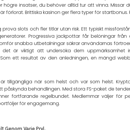
er högre insatser, du behöver alltid tur att vinna. Missa
förlorat. Brittiska kasinon ger flera typer för startbonus. F
rova slots och fler titlar utan risk. Ett typiskt missförst
neratorer. Progressiva jackpottar får belöningar från a
nomför snabba utbetalningar säkrar användarnas förtroe
 så det är viktigt att undersöka dem uppmärksamhet in
nd. Som ett resultat av den anledningen, en mängd web
 är tillgängliga när som helst och var som helst. Kry
tt påskynda behandlingen. Med stora FS-paket de tenderar
inner fortfarande regelbundet. Medlemmar väljer för p
portföljer för engagemang.
lt Genom Varje Pryl.