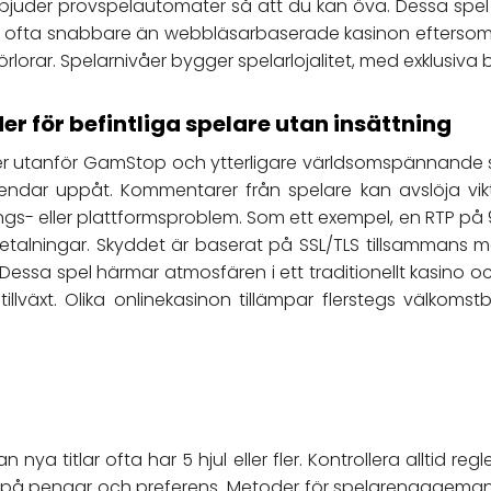
juder provspelautomater så att du kan öva. Dessa spel h
r ofta snabbare än webbläsarbaserade kasinon eftersom de
 förlorar. Spelarnivåer bygger spelarlojalitet, med exklusiv
för befintliga spelare utan insättning
sajter utanför GamStop och ytterligare världsomspännande 
endar uppåt. Kommentarer från spelare kan avslöja vi
nings- eller plattformsproblem. Som ett exempel, en RTP på 96
talningar. Skyddet är baserat på SSL/TLS tillsammans me
 Dessa spel härmar atmosfären i ett traditionellt kasino 
llväxt. Olika onlinekasinon tillämpar flerstegs välkomstb
n nya titlar ofta har 5 hjul eller fler. Kontrollera alltid r
beror på pengar och preferens. Metoder för spelarengagema