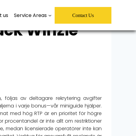
t us
Service Areas
Contact Us
Luck Winzie
öljas av deltagare rekrytering avgifter
aljerna i varje bonus—vår miniguide hjälper.
mat med hög RTP är en prioritet för högre
r procentandel är inte allt om restriktioner
re, medan licensierade operatörer inte kan