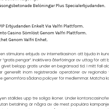
Säsongsbetonade Belöningar Plus Specialerbjudanden.
P Erbjudanden Enkelt Via Valfri Plattform.
o Casino Sömlöst Genom Valfri Plattform.
het Genom Valfri Enhet.
t en stimulans erbjuds av internetkasinon att bjuda in k
 “gratis pengar”. Inaktivera återföringar av uttag för at
 givet belopp gratis under en begränsad tid. I mitt fall a
 generellt inom registrerade operatörer av regionala t
inte genomföra sådana policyer för medlemmar. Matcha kon
n ställdes upp tre soliga ikoner. Under kontorscasinofest
an betalning är några av de mest populära kampanjerna,